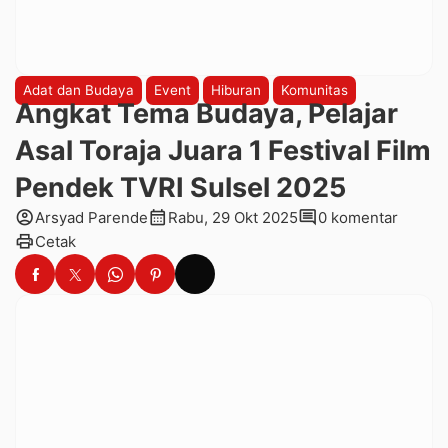
Adat dan Budaya
Event
Hiburan
Komunitas
Angkat Tema Budaya, Pelajar
Asal Toraja Juara 1 Festival Film
Pendek TVRI Sulsel 2025
account_circle
calendar_month
comment
Arsyad Parende
Rabu, 29 Okt 2025
0 komentar
print
Cetak