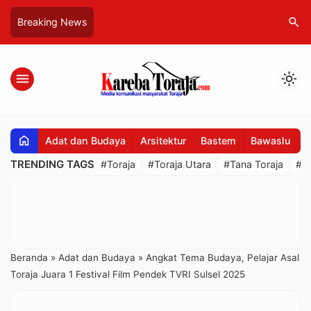
search
Breaking News
menu
light_mode
home
Adat dan Budaya
Arsitektur
Bastem
Bawaslu
B
TRENDING TAGS
#Toraja
#Toraja Utara
#Tana Toraja
#R
Beranda
»
Adat dan Budaya
»
Angkat Tema Budaya, Pelajar Asal
Toraja Juara 1 Festival Film Pendek TVRI Sulsel 2025