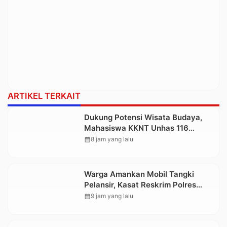
ARTIKEL TERKAIT
Dukung Potensi Wisata Budaya,
Mahasiswa KKNT Unhas 116
Kelurahan Nonongan Utara Pasang
calendar_month
8 jam yang lalu
Papan Informasi Objek Wisata
Berbasis Digital
Warga Amankan Mobil Tangki
Pelansir, Kasat Reskrim Polres
Toraja Utara: Proses Hukum
calendar_month
9 jam yang lalu
Berjalan Transparan