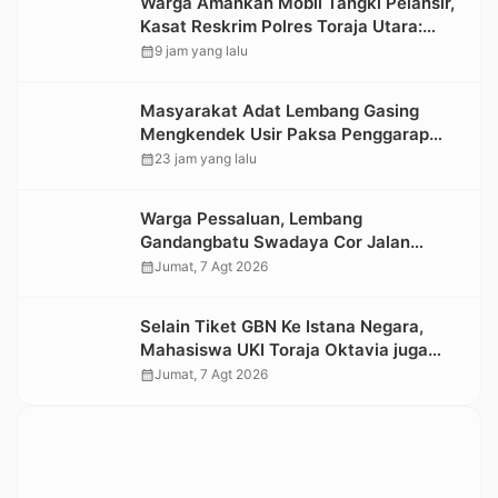
Warga Amankan Mobil Tangki Pelansir,
Kasat Reskrim Polres Toraja Utara:
Proses Hukum Berjalan Transparan
calendar_month
9 jam yang lalu
Masyarakat Adat Lembang Gasing
Mengkendek Usir Paksa Penggarap
yang Rusak Kawasan Hutan
calendar_month
23 jam yang lalu
Warga Pessaluan, Lembang
Gandangbatu Swadaya Cor Jalan
Kabupaten
calendar_month
Jumat, 7 Agt 2026
Selain Tiket GBN Ke Istana Negara,
Mahasiswa UKI Toraja Oktavia juga
Lolos ke Pekan Seni Mahasiswa
calendar_month
Jumat, 7 Agt 2026
Nasional 2026