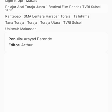
Light It Up!
Makale
Pelajar Asal Toraja Juara 1 Festival Film Pendek TVRI Sulsel
2025
Rantepao
SMA Lentera Harapan Toraja
TalluFilms
Tana Toraja
Toraja
Toraja Utara
TVRI Sulsel
Unismuh Makassar
Penulis
: Arsyad Parende
Editor
: Arthur