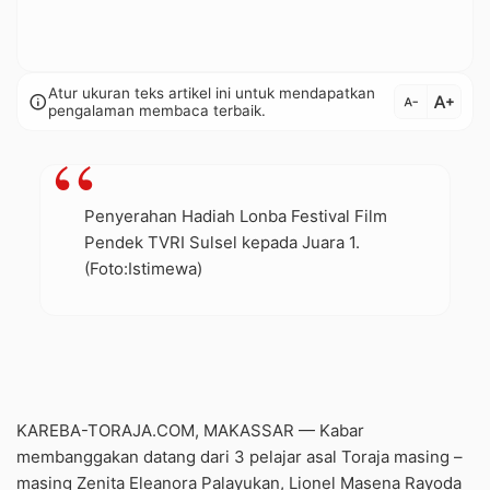
Atur ukuran teks artikel ini untuk mendapatkan
text_increase
info
text_decrease
pengalaman membaca terbaik.
Penyerahan Hadiah Lonba Festival Film
Pendek TVRI Sulsel kepada Juara 1.
(Foto:Istimewa)
KAREBA-TORAJA.COM, MAKASSAR — Kabar
membanggakan datang dari 3 pelajar asal Toraja masing –
masing Zenita Eleanora Palayukan, Lionel Masena Rayoda