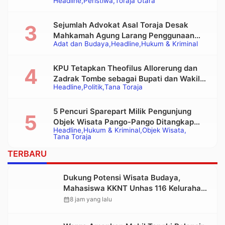
Headline
Peristiwa
Toraja Utara
Sejumlah Advokat Asal Toraja Desak
Mahkamah Agung Larang Penggunaan
Adat dan Budaya
Headline
Hukum & Kriminal
Alat Berat pada Eksekusi Rumah Adat
Tongkonan
KPU Tetapkan Theofilus Allorerung dan
Zadrak Tombe sebagai Bupati dan Wakil
Headline
Politik
Tana Toraja
Bupati Tana Toraja Terpilih
5 Pencuri Sparepart Milik Pengunjung
Objek Wisata Pango-Pango Ditangkap
Headline
Hukum & Kriminal
Objek Wisata
Polisi
Tana Toraja
TERBARU
Dukung Potensi Wisata Budaya,
Mahasiswa KKNT Unhas 116 Kelurahan
Nonongan Utara Pasang Papan
calendar_month
8 jam yang lalu
Informasi Objek Wisata Berbasis Digital