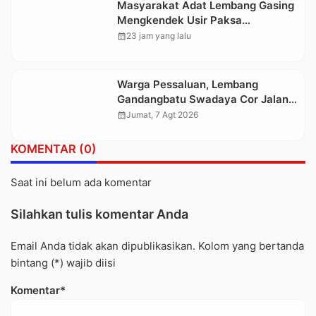
Masyarakat Adat Lembang Gasing
Mengkendek Usir Paksa
Penggarap yang Rusak Kawasan
calendar_month
23 jam yang lalu
Hutan
Warga Pessaluan, Lembang
Gandangbatu Swadaya Cor Jalan
Kabupaten
calendar_month
Jumat, 7 Agt 2026
KOMENTAR (0)
Saat ini belum ada komentar
Silahkan tulis komentar Anda
Email Anda tidak akan dipublikasikan. Kolom yang bertanda
bintang (*) wajib diisi
Komentar*