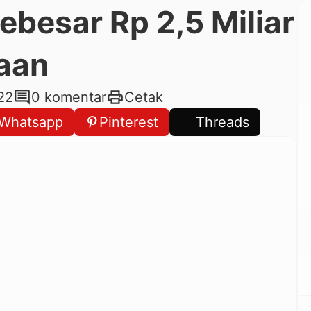
ebesar Rp 2,5 Miliar
saan
comment
print
22
0 komentar
Cetak
Whatsapp
Pinterest
Threads