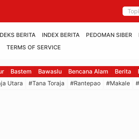
NDEKS BERITA
INDEX BERITA
PEDOMAN SIBER
E
TERMS OF SERVICE
ur
Bastem
Bawaslu
Bencana Alam
Berita
ja Utara
#Tana Toraja
#Rantepao
#Makale
#