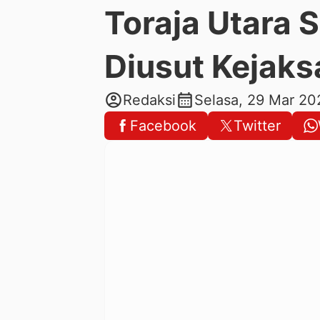
Toraja Utara S
Diusut Kejak
account_circle
calendar_month
Redaksi
Selasa, 29 Mar 20
Facebook
Twitter