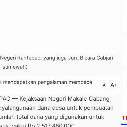
 Negeri Rantepao, yang juga Juru Bicara Cabjari
. istimewah)
untuk mendapatkan pengalaman membaca
text_increase
text_decrease
O — Kejaksaan Negeri Makale Cabang
nyalahgunaan dana desa untuk pembuatan
umlah total dana yang digunakan untuk
T
stis, yakni Rp 2,517,480,000.