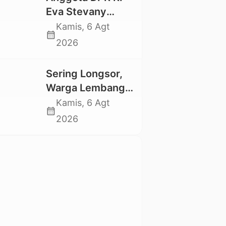
Trauma dan
Eva Stevany
Kesedihan
Rataba Salurkan
Kamis, 6 Agt
Berkepanjangan
calendar_month
Bantuan Bagi
2026
Warga Terdampak
Longsor di Buntu
Sering Longsor,
Pepasan
Warga Lembang
Gasing Swadaya
Kamis, 6 Agt
calendar_month
Bangun Plat
2026
Deker dan Talut
Jalan
Penghubung
Antar Lembang