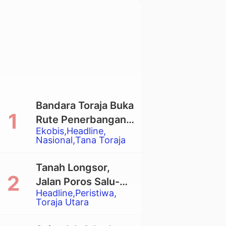
Bandara Toraja Buka
Rute Penerbangan
Ekobis
Headline
Langsung Toraja-
Nasional
Tana Toraja
Balikpapan
Tanah Longsor,
Jalan Poros Salu-
Headline
Peristiwa
Dende’ Tertutup
Toraja Utara
Total