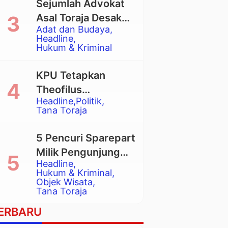
Sejumlah Advokat
Asal Toraja Desak
Adat dan Budaya
Mahkamah Agung
Headline
Larang Penggunaan
Hukum & Kriminal
Alat Berat pada
Eksekusi Rumah
KPU Tetapkan
Adat Tongkonan
Theofilus
Headline
Politik
Allorerung dan
Tana Toraja
Zadrak Tombe
sebagai Bupati dan
5 Pencuri Sparepart
Wakil Bupati Tana
Milik Pengunjung
Toraja Terpilih
Headline
Objek Wisata
Hukum & Kriminal
Pango-Pango
Objek Wisata
Tana Toraja
Ditangkap Polisi
ERBARU