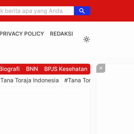
search
PRIVACY POLICY
REDAKSI
light_mode
×
Biografi
BNN
BPJS Kesehatan
BPJS Ketenaga
Tana Toraja Indonesia
#Tana Toraja Culture
#P