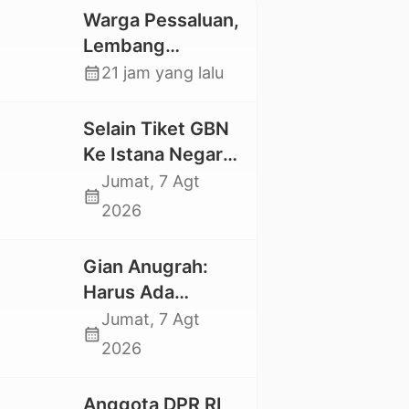
Warga Pessaluan,
Lembang
Gandangbatu
calendar_month
21 jam yang lalu
Swadaya Cor
Jalan Kabupaten
Selain Tiket GBN
Ke Istana Negara,
Mahasiswa UKI
Jumat, 7 Agt
calendar_month
Toraja Oktavia
2026
juga Lolos ke
Pekan Seni
Gian Anugrah:
Mahasiswa
Harus Ada
Nasional 2026
Kepastian Hukum
Jumat, 7 Agt
calendar_month
Hilangnya Stoner,
2026
Agar Keluarga
tidak Larut dalam
Anggota DPR RI