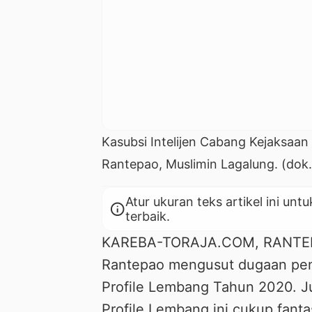
Kasubsi Intelijen Cabang Kejaksaan
Rantepao, Muslimin Lagalung. (dok
Atur ukuran teks artikel ini 
info
terbaik.
KAREBA-TORAJA.COM, RANTEPA
Rantepao mengusut dugaan pe
Profile Lembang Tahun 2020. J
Profile Lembang ini cukup fanta