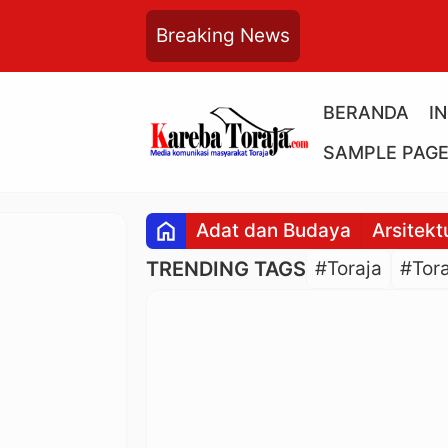
Breaking News
BERANDA
I
SAMPLE PAG
home
Adat dan Budaya
Arsitekt
TRENDING TAGS
#Toraja
#Tora