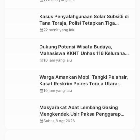
Kasus Penyalahgunaan Solar Subsidi di
Tana Toraja, Polisi Tetapkan Tiga
Tersangka Baru
calendar_month
22 menit yang lalu
Dukung Potensi Wisata Budaya,
Mahasiswa KKNT Unhas 116 Kelurahan
Nonongan Utara Pasang Papan
calendar_month
10 jam yang lalu
Informasi Objek Wisata Berbasis Digital
Warga Amankan Mobil Tangki Pelansir,
Kasat Reskrim Polres Toraja Utara:
Proses Hukum Berjalan Transparan
calendar_month
10 jam yang lalu
Masyarakat Adat Lembang Gasing
Mengkendek Usir Paksa Penggarap
yang Rusak Kawasan Hutan
calendar_month
Sabtu, 8 Agt 2026