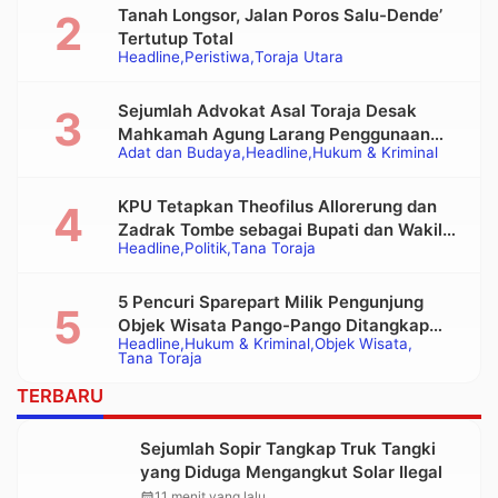
Tanah Longsor, Jalan Poros Salu-Dende’
Tertutup Total
Headline
Peristiwa
Toraja Utara
Sejumlah Advokat Asal Toraja Desak
Mahkamah Agung Larang Penggunaan
Adat dan Budaya
Headline
Hukum & Kriminal
Alat Berat pada Eksekusi Rumah Adat
Tongkonan
KPU Tetapkan Theofilus Allorerung dan
Zadrak Tombe sebagai Bupati dan Wakil
Headline
Politik
Tana Toraja
Bupati Tana Toraja Terpilih
5 Pencuri Sparepart Milik Pengunjung
Objek Wisata Pango-Pango Ditangkap
Headline
Hukum & Kriminal
Objek Wisata
Polisi
Tana Toraja
TERBARU
Sejumlah Sopir Tangkap Truk Tangki
yang Diduga Mengangkut Solar Ilegal
calendar_month
11 menit yang lalu