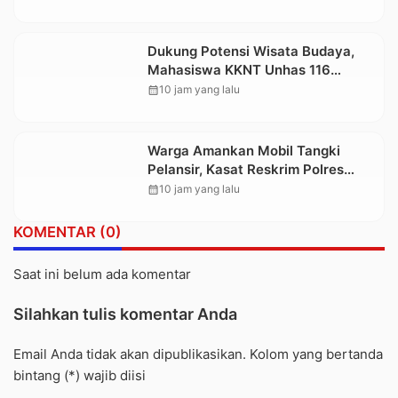
Dukung Potensi Wisata Budaya,
Mahasiswa KKNT Unhas 116
Kelurahan Nonongan Utara Pasang
calendar_month
10 jam yang lalu
Papan Informasi Objek Wisata
Berbasis Digital
Warga Amankan Mobil Tangki
Pelansir, Kasat Reskrim Polres
Toraja Utara: Proses Hukum
calendar_month
10 jam yang lalu
Berjalan Transparan
KOMENTAR (0)
Saat ini belum ada komentar
Silahkan tulis komentar Anda
Email Anda tidak akan dipublikasikan. Kolom yang bertanda
bintang (*) wajib diisi