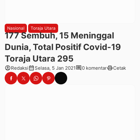
Nasional
Toraja Utara
177 Sembuh, 15 Meninggal
Dunia, Total Positif Covid-19
Toraja Utara 295
account_circle
calendar_month
comment
print
Redaksi
Selasa, 5 Jan 2021
0 komentar
Cetak