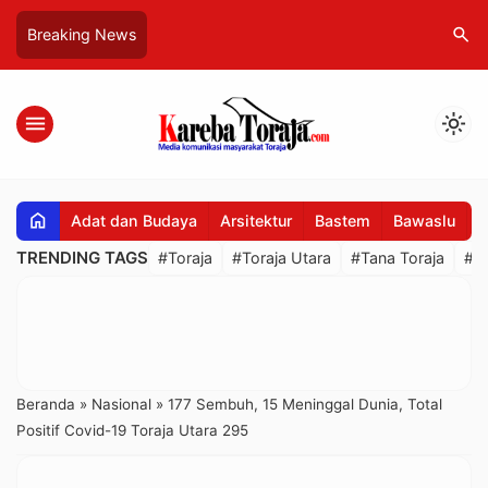
search
Breaking News
menu
light_mode
home
Adat dan Budaya
Arsitektur
Bastem
Bawaslu
B
TRENDING TAGS
#Toraja
#Toraja Utara
#Tana Toraja
#R
Beranda
»
Nasional
»
177 Sembuh, 15 Meninggal Dunia, Total
Positif Covid-19 Toraja Utara 295