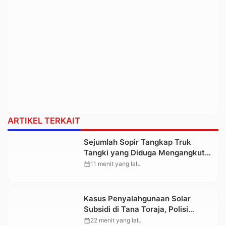
ARTIKEL TERKAIT
Sejumlah Sopir Tangkap Truk
Tangki yang Diduga Mengangkut
Solar Ilegal
calendar_month
11 menit yang lalu
Kasus Penyalahgunaan Solar
Subsidi di Tana Toraja, Polisi
Tetapkan Tiga Tersangka Baru
calendar_month
22 menit yang lalu