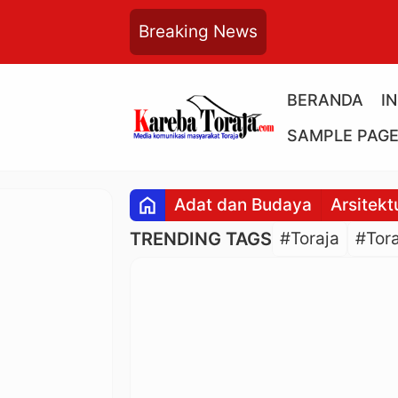
Breaking News
BERANDA
I
SAMPLE PAG
home
Adat dan Budaya
Arsitekt
TRENDING TAGS
#Toraja
#Tora