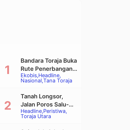
Bandara Toraja Buka
Rute Penerbangan
Ekobis
Headline
Langsung Toraja-
Nasional
Tana Toraja
Balikpapan
Tanah Longsor,
Jalan Poros Salu-
Headline
Peristiwa
Dende’ Tertutup
Toraja Utara
Total