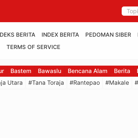
NDEKS BERITA
INDEX BERITA
PEDOMAN SIBER
E
TERMS OF SERVICE
ur
Bastem
Bawaslu
Bencana Alam
Berita
ja Utara
#Tana Toraja
#Rantepao
#Makale
#