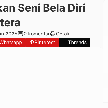
an Seni Bela Diri
tera
comment
print
Jan 2025
0 komentar
Cetak
Whatsapp
Pinterest
Threads