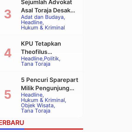
Sejumlah Advokat
Asal Toraja Desak
Adat dan Budaya
Mahkamah Agung
Headline
Larang Penggunaan
Hukum & Kriminal
Alat Berat pada
Eksekusi Rumah
KPU Tetapkan
Adat Tongkonan
Theofilus
Headline
Politik
Allorerung dan
Tana Toraja
Zadrak Tombe
sebagai Bupati dan
5 Pencuri Sparepart
Wakil Bupati Tana
Milik Pengunjung
Toraja Terpilih
Headline
Objek Wisata
Hukum & Kriminal
Pango-Pango
Objek Wisata
Tana Toraja
Ditangkap Polisi
ERBARU