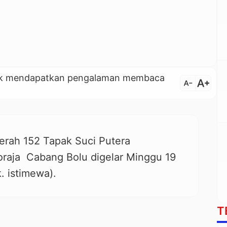
untuk mendapatkan pengalaman membaca
text_increase
text_decrease
erah 152 Tapak Suci Putera
raja
Cabang Bolu digelar Minggu 19
. istimewa).
T