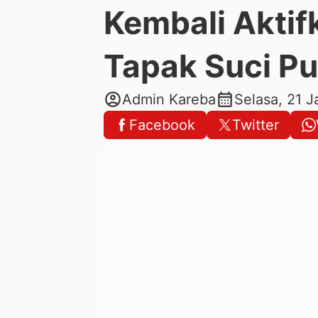
Kembali Aktifk
Tapak Suci Pu
account_circle
calendar_month
Admin Kareba
Selasa, 21 
Facebook
Twitter