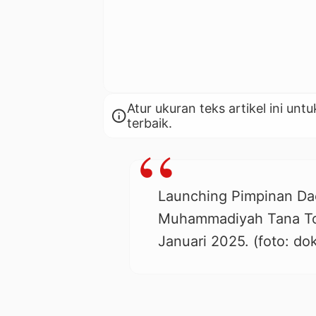
Atur ukuran teks artikel ini 
info
terbaik.
Launching Pimpinan Da
Muhammadiyah Tana To
Januari 2025. (foto: dok