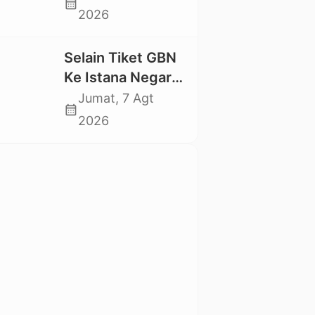
calendar_month
Swadaya Cor
2026
Jalan Kabupaten
Selain Tiket GBN
Ke Istana Negara,
Mahasiswa UKI
Jumat, 7 Agt
calendar_month
Toraja Oktavia
2026
juga Lolos ke
Pekan Seni
Mahasiswa
Nasional 2026