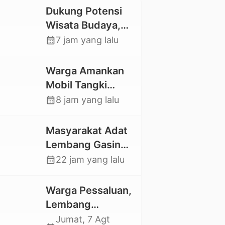
Dukung Potensi
Wisata Budaya,
Mahasiswa KKNT
calendar_month
7 jam yang lalu
Unhas 116
Kelurahan
Warga Amankan
Nonongan Utara
Mobil Tangki
Pasang Papan
Pelansir, Kasat
calendar_month
8 jam yang lalu
Informasi Objek
Reskrim Polres
Wisata Berbasis
Toraja Utara:
Masyarakat Adat
Digital
Proses Hukum
Lembang Gasing
Berjalan
Mengkendek Usir
calendar_month
22 jam yang lalu
Transparan
Paksa Penggarap
yang Rusak
Warga Pessaluan,
Kawasan Hutan
Lembang
Gandangbatu
Jumat, 7 Agt