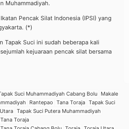
tan Muhammadiyah.
katan Pencak Silat Indonesia (IPSI) yang
yakarta. (*)
an Tapak Suci ini sudah beberapa kali
ejumlah kejuaraan pencak silat bersama
 Tapak Suci Muhammadiyah Cabang Bolu
Makale
hammadiyah
Rantepao
Tana Toraja
Tapak Suci
Utara
Tapak Suci Putera Muhammadiyah
Tana Toraja
Tana Toraja Cabang Bolu
Toraja
Toraja Utara