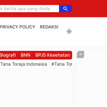
search
PRIVACY POLICY
REDAKSI
light_mode
×
Biografi
BNN
BPJS Kesehatan
BPJS Ketenaga
Tana Toraja Indonesia
#Tana Toraja Culture
#P