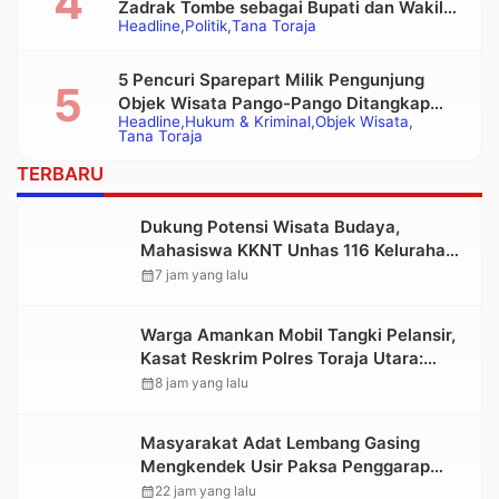
Zadrak Tombe sebagai Bupati dan Wakil
Headline
Politik
Tana Toraja
Bupati Tana Toraja Terpilih
5 Pencuri Sparepart Milik Pengunjung
Objek Wisata Pango-Pango Ditangkap
Headline
Hukum & Kriminal
Objek Wisata
Polisi
Tana Toraja
TERBARU
Dukung Potensi Wisata Budaya,
Mahasiswa KKNT Unhas 116 Kelurahan
Nonongan Utara Pasang Papan
calendar_month
7 jam yang lalu
Informasi Objek Wisata Berbasis Digital
Warga Amankan Mobil Tangki Pelansir,
Kasat Reskrim Polres Toraja Utara:
Proses Hukum Berjalan Transparan
calendar_month
8 jam yang lalu
Masyarakat Adat Lembang Gasing
Mengkendek Usir Paksa Penggarap
yang Rusak Kawasan Hutan
calendar_month
22 jam yang lalu