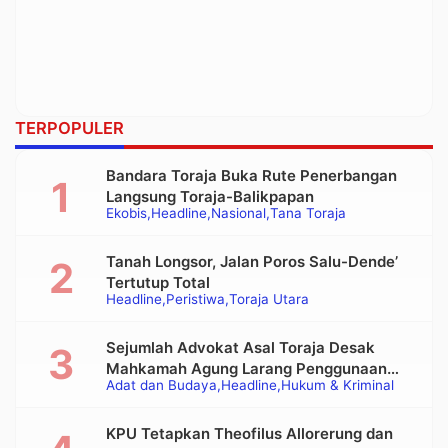
TERPOPULER
Bandara Toraja Buka Rute Penerbangan
Langsung Toraja-Balikpapan
Ekobis
Headline
Nasional
Tana Toraja
Tanah Longsor, Jalan Poros Salu-Dende’
Tertutup Total
Headline
Peristiwa
Toraja Utara
Sejumlah Advokat Asal Toraja Desak
Mahkamah Agung Larang Penggunaan
Adat dan Budaya
Headline
Hukum & Kriminal
Alat Berat pada Eksekusi Rumah Adat
Tongkonan
KPU Tetapkan Theofilus Allorerung dan