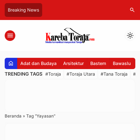
search
Breaking News
menu
light_mode
home
Adat dan Budaya
Arsitektur
Bastem
Bawaslu
B
TRENDING TAGS
#Toraja
#Toraja Utara
#Tana Toraja
#R
Beranda
»
Tag "Yayasan"