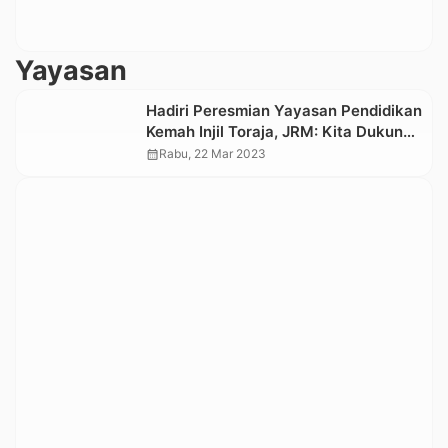
Yayasan
Hadiri Peresmian Yayasan Pendidikan
Kemah Injil Toraja, JRM: Kita Dukung
untuk Kemajuan Pendidikan
calendar_month
Rabu, 22 Mar 2023