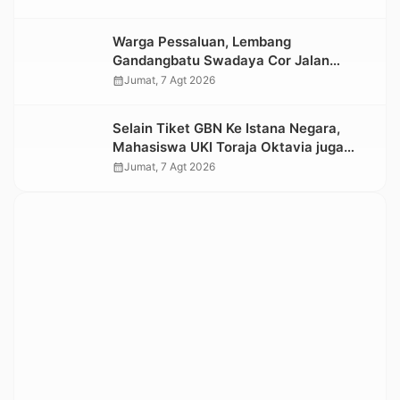
Warga Pessaluan, Lembang
Gandangbatu Swadaya Cor Jalan
Kabupaten
calendar_month
Jumat, 7 Agt 2026
Selain Tiket GBN Ke Istana Negara,
Mahasiswa UKI Toraja Oktavia juga
Lolos ke Pekan Seni Mahasiswa
calendar_month
Jumat, 7 Agt 2026
Nasional 2026