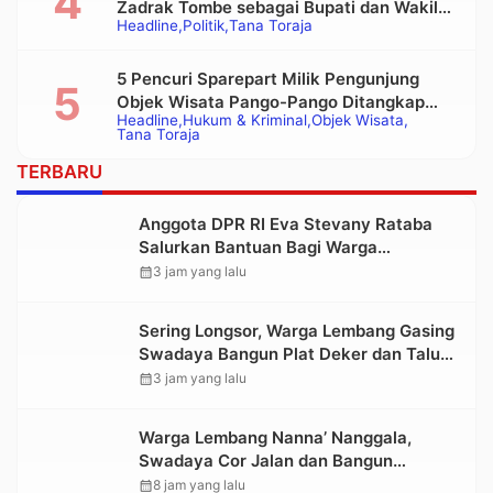
Zadrak Tombe sebagai Bupati dan Wakil
Headline
Politik
Tana Toraja
Bupati Tana Toraja Terpilih
5 Pencuri Sparepart Milik Pengunjung
Objek Wisata Pango-Pango Ditangkap
Headline
Hukum & Kriminal
Objek Wisata
Polisi
Tana Toraja
TERBARU
Anggota DPR RI Eva Stevany Rataba
Salurkan Bantuan Bagi Warga
Terdampak Longsor di Buntu Pepasan
calendar_month
3 jam yang lalu
Sering Longsor, Warga Lembang Gasing
Swadaya Bangun Plat Deker dan Talut
Jalan Penghubung Antar Lembang
calendar_month
3 jam yang lalu
Warga Lembang Nanna’ Nanggala,
Swadaya Cor Jalan dan Bangun
Jembatan
calendar_month
8 jam yang lalu