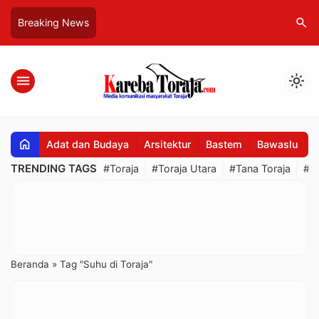
search
Breaking News
menu
light_mode
home
Adat dan Budaya
Arsitektur
Bastem
Bawaslu
B
TRENDING TAGS
#Toraja
#Toraja Utara
#Tana Toraja
#R
Beranda
»
Tag "Suhu di Toraja"