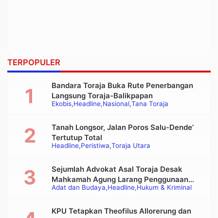
TERPOPULER
Bandara Toraja Buka Rute Penerbangan
Langsung Toraja-Balikpapan
Ekobis
Headline
Nasional
Tana Toraja
Tanah Longsor, Jalan Poros Salu-Dende’
Tertutup Total
Headline
Peristiwa
Toraja Utara
Sejumlah Advokat Asal Toraja Desak
Mahkamah Agung Larang Penggunaan
Adat dan Budaya
Headline
Hukum & Kriminal
Alat Berat pada Eksekusi Rumah Adat
Tongkonan
KPU Tetapkan Theofilus Allorerung dan