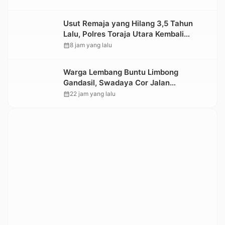
Usut Remaja yang Hilang 3,5 Tahun
Lalu, Polres Toraja Utara Kembali
Datangi TKP
calendar_month
8 jam yang lalu
Warga Lembang Buntu Limbong
Gandasil, Swadaya Cor Jalan
Sepanjang 500 Meter
calendar_month
22 jam yang lalu