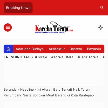
search
Breaking News
menu
light_mode
home
Adat dan Budaya
Arsitektur
Bastem
Bawaslu
B
TRENDING TAGS
#Toraja
#Toraja Utara
#Tana Toraja
#R
Beranda
»
Headline
»
Ini Aturan Baru Terkait Naik Turun
Penumpang Serta Bongkar Muat Barang di Kota Rantepao