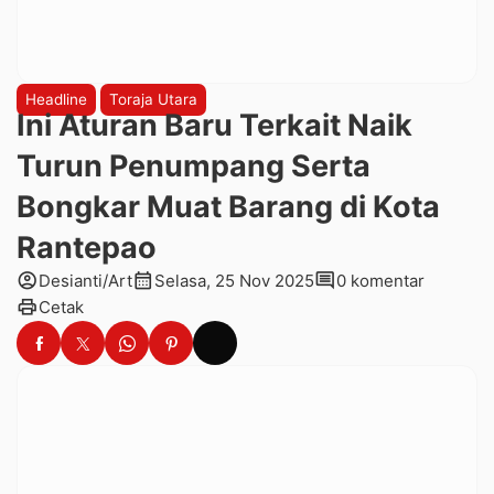
Headline
Toraja Utara
Ini Aturan Baru Terkait Naik
Turun Penumpang Serta
Bongkar Muat Barang di Kota
Rantepao
account_circle
calendar_month
comment
Desianti/Art
Selasa, 25 Nov 2025
0 komentar
print
Cetak