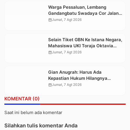
Warga Pessaluan, Lembang
Gandangbatu Swadaya Cor Jalan
Kabupaten
calendar_month
Jumat, 7 Agt 2026
Selain Tiket GBN Ke Istana Negara,
Mahasiswa UKI Toraja Oktavia
juga Lolos ke Pekan Seni
calendar_month
Jumat, 7 Agt 2026
Mahasiswa Nasional 2026
Gian Anugrah: Harus Ada
Kepastian Hukum Hilangnya
Stoner, Agar Keluarga tidak Larut
calendar_month
Jumat, 7 Agt 2026
dalam Trauma dan Kesedihan
Berkepanjangan
KOMENTAR (0)
Saat ini belum ada komentar
Silahkan tulis komentar Anda