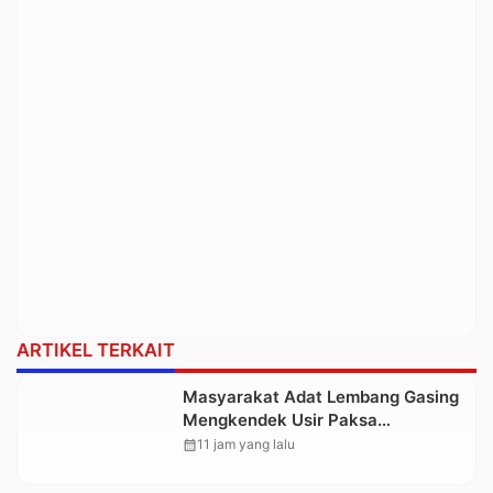
ARTIKEL TERKAIT
Masyarakat Adat Lembang Gasing
Mengkendek Usir Paksa
Penggarap yang Rusak Kawasan
calendar_month
11 jam yang lalu
Hutan