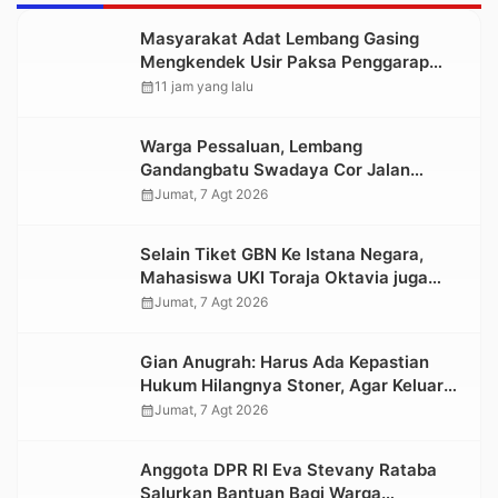
Masyarakat Adat Lembang Gasing
Mengkendek Usir Paksa Penggarap
yang Rusak Kawasan Hutan
calendar_month
11 jam yang lalu
Warga Pessaluan, Lembang
Gandangbatu Swadaya Cor Jalan
Kabupaten
calendar_month
Jumat, 7 Agt 2026
Selain Tiket GBN Ke Istana Negara,
Mahasiswa UKI Toraja Oktavia juga
Lolos ke Pekan Seni Mahasiswa
calendar_month
Jumat, 7 Agt 2026
Nasional 2026
Gian Anugrah: Harus Ada Kepastian
Hukum Hilangnya Stoner, Agar Keluarga
tidak Larut dalam Trauma dan
calendar_month
Jumat, 7 Agt 2026
Kesedihan Berkepanjangan
Anggota DPR RI Eva Stevany Rataba
Salurkan Bantuan Bagi Warga