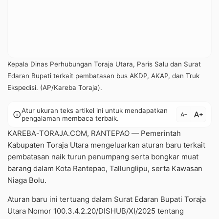
Kepala Dinas Perhubungan Toraja Utara, Paris Salu dan Surat
Edaran Bupati terkait pembatasan bus AKDP, AKAP, dan Truk
Ekspedisi. (AP/Kareba Toraja).
Atur ukuran teks artikel ini untuk mendapatkan
text_increase
info
text_decrease
pengalaman membaca terbaik.
KAREBA-TORAJA.COM, RANTEPAO — Pemerintah
Kabupaten Toraja Utara mengeluarkan aturan baru terkait
pembatasan naik turun penumpang serta bongkar muat
barang dalam Kota Rantepao, Tallunglipu, serta Kawasan
Niaga Bolu.
Aturan baru ini tertuang dalam Surat Edaran Bupati Toraja
Utara Nomor 100.3.4.2.20/DISHUB/XI/2025 tentang