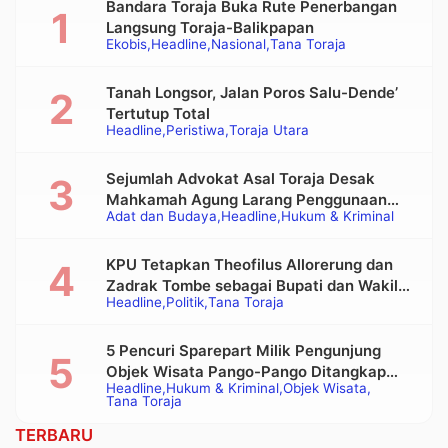
Bandara Toraja Buka Rute Penerbangan
Langsung Toraja-Balikpapan
Ekobis
Headline
Nasional
Tana Toraja
Tanah Longsor, Jalan Poros Salu-Dende’
Tertutup Total
Headline
Peristiwa
Toraja Utara
Sejumlah Advokat Asal Toraja Desak
Mahkamah Agung Larang Penggunaan
Adat dan Budaya
Headline
Hukum & Kriminal
Alat Berat pada Eksekusi Rumah Adat
Tongkonan
KPU Tetapkan Theofilus Allorerung dan
Zadrak Tombe sebagai Bupati dan Wakil
Headline
Politik
Tana Toraja
Bupati Tana Toraja Terpilih
5 Pencuri Sparepart Milik Pengunjung
Objek Wisata Pango-Pango Ditangkap
Headline
Hukum & Kriminal
Objek Wisata
Polisi
Tana Toraja
TERBARU