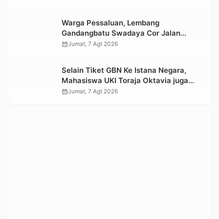
Warga Pessaluan, Lembang
Gandangbatu Swadaya Cor Jalan
Kabupaten
calendar_month
Jumat, 7 Agt 2026
Selain Tiket GBN Ke Istana Negara,
Mahasiswa UKI Toraja Oktavia juga
Lolos ke Pekan Seni Mahasiswa
calendar_month
Jumat, 7 Agt 2026
Nasional 2026