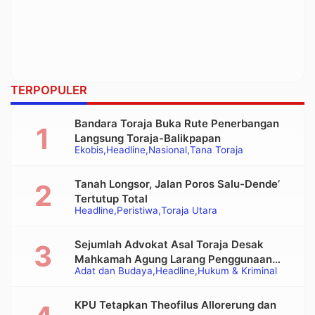
TERPOPULER
Bandara Toraja Buka Rute Penerbangan
Langsung Toraja-Balikpapan
Ekobis
Headline
Nasional
Tana Toraja
Tanah Longsor, Jalan Poros Salu-Dende’
Tertutup Total
Headline
Peristiwa
Toraja Utara
Sejumlah Advokat Asal Toraja Desak
Mahkamah Agung Larang Penggunaan
Adat dan Budaya
Headline
Hukum & Kriminal
Alat Berat pada Eksekusi Rumah Adat
Tongkonan
KPU Tetapkan Theofilus Allorerung dan