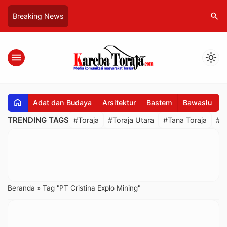
search
Breaking News
menu
light_mode
home
Adat dan Budaya
Arsitektur
Bastem
Bawaslu
B
TRENDING TAGS
#Toraja
#Toraja Utara
#Tana Toraja
#R
Beranda
»
Tag "PT Cristina Explo Mining"