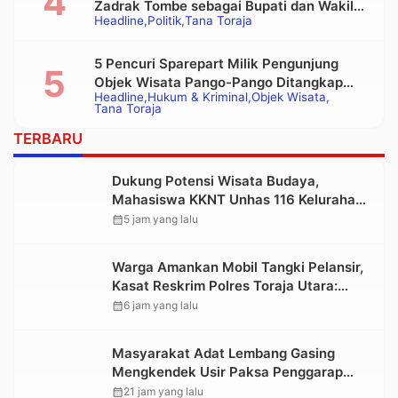
Zadrak Tombe sebagai Bupati dan Wakil
Headline
Politik
Tana Toraja
Bupati Tana Toraja Terpilih
5 Pencuri Sparepart Milik Pengunjung
Objek Wisata Pango-Pango Ditangkap
Headline
Hukum & Kriminal
Objek Wisata
Polisi
Tana Toraja
TERBARU
Dukung Potensi Wisata Budaya,
Mahasiswa KKNT Unhas 116 Kelurahan
Nonongan Utara Pasang Papan
calendar_month
5 jam yang lalu
Informasi Objek Wisata Berbasis Digital
Warga Amankan Mobil Tangki Pelansir,
Kasat Reskrim Polres Toraja Utara:
Proses Hukum Berjalan Transparan
calendar_month
6 jam yang lalu
Masyarakat Adat Lembang Gasing
Mengkendek Usir Paksa Penggarap
yang Rusak Kawasan Hutan
calendar_month
21 jam yang lalu