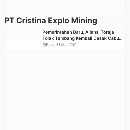
PT Cristina Explo Mining
Pemerintahan Baru, Aliansi Toraja
Tolak Tambang Kembali Desak Cabut
Izin Pertambangan di Tana Toraja
calendar_month
Rabu, 31 Mar 2021