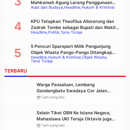
Mahkamah Agung Larang Penggunaan
Adat dan Budaya
Headline
Hukum & Kriminal
Alat Berat pada Eksekusi Rumah Adat
Tongkonan
KPU Tetapkan Theofilus Allorerung dan
Zadrak Tombe sebagai Bupati dan Wakil
Headline
Politik
Tana Toraja
Bupati Tana Toraja Terpilih
5 Pencuri Sparepart Milik Pengunjung
Objek Wisata Pango-Pango Ditangkap
Headline
Hukum & Kriminal
Objek Wisata
Polisi
Tana Toraja
TERBARU
Warga Pessaluan, Lembang
Gandangbatu Swadaya Cor Jalan
Kabupaten
calendar_month
1 jam yang lalu
Selain Tiket GBN Ke Istana Negara,
Mahasiswa UKI Toraja Oktavia juga
Lolos ke Pekan Seni Mahasiswa
calendar_month
7 jam yang lalu