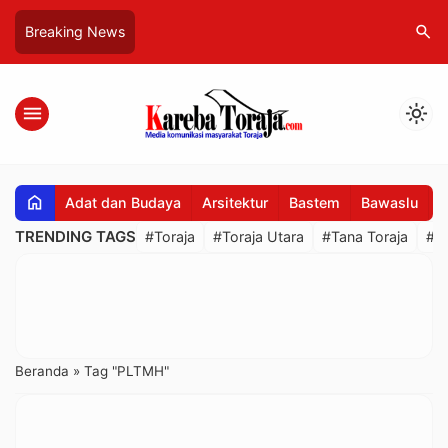
search
Breaking News
menu
light_mode
home
Adat dan Budaya
Arsitektur
Bastem
Bawaslu
B
TRENDING TAGS
#Toraja
#Toraja Utara
#Tana Toraja
#R
Beranda
»
Tag "PLTMH"