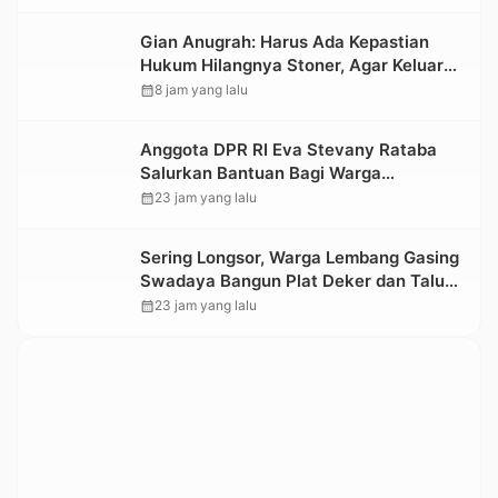
Nasional 2026
Gian Anugrah: Harus Ada Kepastian
Hukum Hilangnya Stoner, Agar Keluarga
tidak Larut dalam Trauma dan
calendar_month
8 jam yang lalu
Kesedihan Berkepanjangan
Anggota DPR RI Eva Stevany Rataba
Salurkan Bantuan Bagi Warga
Terdampak Longsor di Buntu Pepasan
calendar_month
23 jam yang lalu
Sering Longsor, Warga Lembang Gasing
Swadaya Bangun Plat Deker dan Talut
Jalan Penghubung Antar Lembang
calendar_month
23 jam yang lalu