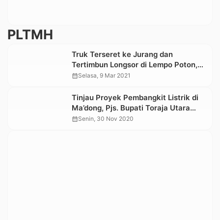
PLTMH
Truk Terseret ke Jurang dan
Tertimbun Longsor di Lempo Poton,
Toraja Utara
calendar_month
Selasa, 9 Mar 2021
Tinjau Proyek Pembangkit Listrik di
Ma’dong, Pjs. Bupati Toraja Utara
Ingatkan Soal Dampak Lingkungan
calendar_month
Senin, 30 Nov 2020