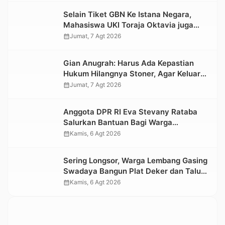
Selain Tiket GBN Ke Istana Negara,
Mahasiswa UKI Toraja Oktavia juga
Lolos ke Pekan Seni Mahasiswa
calendar_month
Jumat, 7 Agt 2026
Nasional 2026
Gian Anugrah: Harus Ada Kepastian
Hukum Hilangnya Stoner, Agar Keluarga
tidak Larut dalam Trauma dan
calendar_month
Jumat, 7 Agt 2026
Kesedihan Berkepanjangan
Anggota DPR RI Eva Stevany Rataba
Salurkan Bantuan Bagi Warga
Terdampak Longsor di Buntu Pepasan
calendar_month
Kamis, 6 Agt 2026
Sering Longsor, Warga Lembang Gasing
Swadaya Bangun Plat Deker dan Talut
Jalan Penghubung Antar Lembang
calendar_month
Kamis, 6 Agt 2026