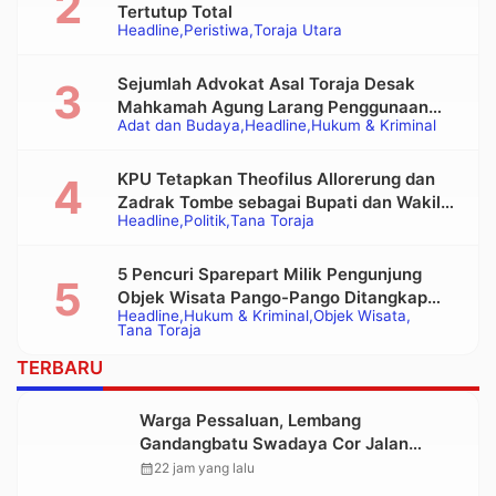
Tertutup Total
Headline
Peristiwa
Toraja Utara
Sejumlah Advokat Asal Toraja Desak
Mahkamah Agung Larang Penggunaan
Adat dan Budaya
Headline
Hukum & Kriminal
Alat Berat pada Eksekusi Rumah Adat
Tongkonan
KPU Tetapkan Theofilus Allorerung dan
Zadrak Tombe sebagai Bupati dan Wakil
Headline
Politik
Tana Toraja
Bupati Tana Toraja Terpilih
5 Pencuri Sparepart Milik Pengunjung
Objek Wisata Pango-Pango Ditangkap
Headline
Hukum & Kriminal
Objek Wisata
Polisi
Tana Toraja
TERBARU
Warga Pessaluan, Lembang
Gandangbatu Swadaya Cor Jalan
Kabupaten
calendar_month
22 jam yang lalu