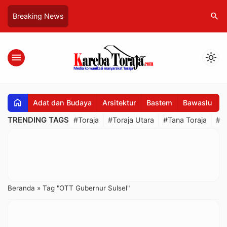
search
Breaking News
menu
light_mode
home
Adat dan Budaya
Arsitektur
Bastem
Bawaslu
B
TRENDING TAGS
#Toraja
#Toraja Utara
#Tana Toraja
#R
Beranda
»
Tag "OTT Gubernur Sulsel"