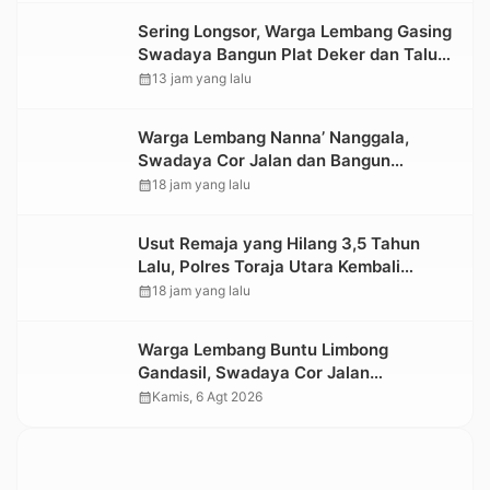
Sering Longsor, Warga Lembang Gasing
Swadaya Bangun Plat Deker dan Talut
Jalan Penghubung Antar Lembang
calendar_month
13 jam yang lalu
Warga Lembang Nanna’ Nanggala,
Swadaya Cor Jalan dan Bangun
Jembatan
calendar_month
18 jam yang lalu
Usut Remaja yang Hilang 3,5 Tahun
Lalu, Polres Toraja Utara Kembali
Datangi TKP
calendar_month
18 jam yang lalu
Warga Lembang Buntu Limbong
Gandasil, Swadaya Cor Jalan
Sepanjang 500 Meter
calendar_month
Kamis, 6 Agt 2026