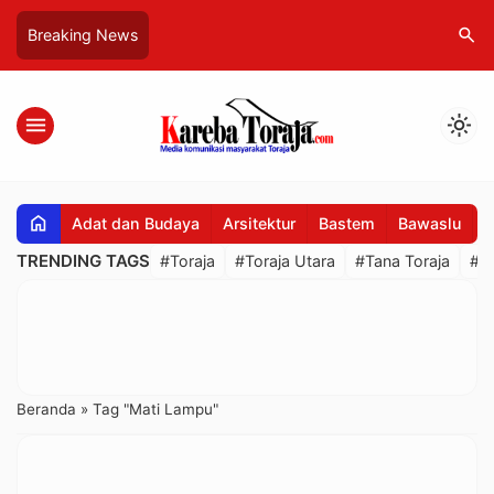
search
Breaking News
menu
light_mode
home
Adat dan Budaya
Arsitektur
Bastem
Bawaslu
B
TRENDING TAGS
#Toraja
#Toraja Utara
#Tana Toraja
#R
Beranda
»
Tag "Mati Lampu"