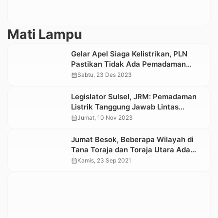
Mati Lampu
Gelar Apel Siaga Kelistrikan, PLN
Pastikan Tidak Ada Pemadaman
Listrik Saat Natal dan Tahun Baru
calendar_month
Sabtu, 23 Des 2023
Legislator Sulsel, JRM: Pemadaman
Listrik Tanggung Jawab Lintas
Sektoral
calendar_month
Jumat, 10 Nov 2023
Jumat Besok, Beberapa Wilayah di
Tana Toraja dan Toraja Utara Ada
Pemadaman Listrik
calendar_month
Kamis, 23 Sep 2021