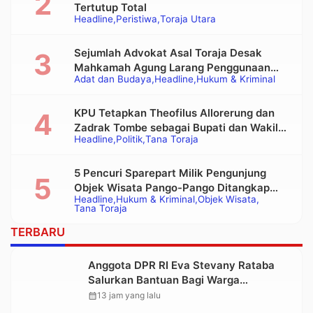
Tertutup Total
Headline
Peristiwa
Toraja Utara
Sejumlah Advokat Asal Toraja Desak
Mahkamah Agung Larang Penggunaan
Adat dan Budaya
Headline
Hukum & Kriminal
Alat Berat pada Eksekusi Rumah Adat
Tongkonan
KPU Tetapkan Theofilus Allorerung dan
Zadrak Tombe sebagai Bupati dan Wakil
Headline
Politik
Tana Toraja
Bupati Tana Toraja Terpilih
5 Pencuri Sparepart Milik Pengunjung
Objek Wisata Pango-Pango Ditangkap
Headline
Hukum & Kriminal
Objek Wisata
Polisi
Tana Toraja
TERBARU
Anggota DPR RI Eva Stevany Rataba
Salurkan Bantuan Bagi Warga
Terdampak Longsor di Buntu Pepasan
calendar_month
13 jam yang lalu