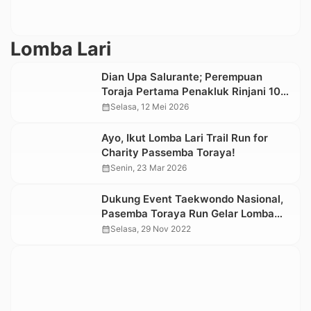
Lomba Lari
Dian Upa Salurante; Perempuan
Toraja Pertama Penakluk Rinjani 100,
Bupati Beri Penghargaan
calendar_month
Selasa, 12 Mei 2026
Ayo, Ikut Lomba Lari Trail Run for
Charity Passemba Toraya!
calendar_month
Senin, 23 Mar 2026
Dukung Event Taekwondo Nasional,
Pasemba Toraya Run Gelar Lomba
Lari 8K
calendar_month
Selasa, 29 Nov 2022