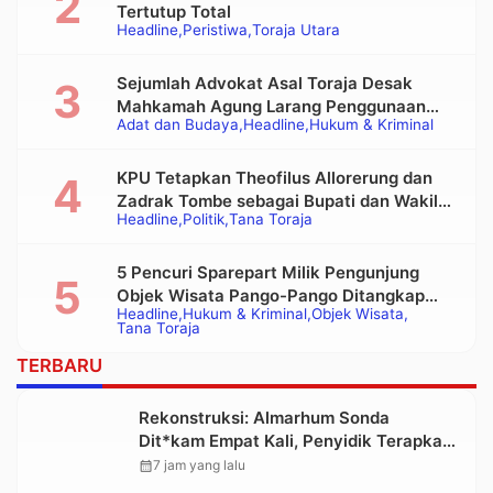
Tertutup Total
Headline
Peristiwa
Toraja Utara
Sejumlah Advokat Asal Toraja Desak
Mahkamah Agung Larang Penggunaan
Adat dan Budaya
Headline
Hukum & Kriminal
Alat Berat pada Eksekusi Rumah Adat
Tongkonan
KPU Tetapkan Theofilus Allorerung dan
Zadrak Tombe sebagai Bupati dan Wakil
Headline
Politik
Tana Toraja
Bupati Tana Toraja Terpilih
5 Pencuri Sparepart Milik Pengunjung
Objek Wisata Pango-Pango Ditangkap
Headline
Hukum & Kriminal
Objek Wisata
Polisi
Tana Toraja
TERBARU
Rekonstruksi: Almarhum Sonda
Dit*kam Empat Kali, Penyidik Terapkan
Pasal Pembunuhan Berencana
calendar_month
7 jam yang lalu