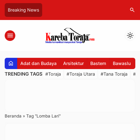
search
Breaking News
menu
light_mode
home
Adat dan Budaya
Arsitektur
Bastem
Bawaslu
B
TRENDING TAGS
#Toraja
#Toraja Utara
#Tana Toraja
#R
Beranda
»
Tag "Lomba Lari"