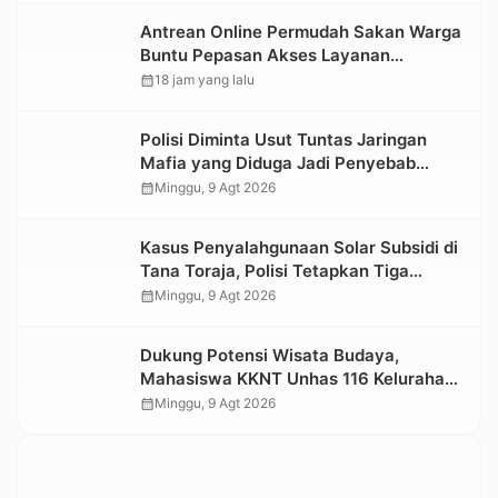
Antrean Online Permudah Sakan Warga
Buntu Pepasan Akses Layanan
Kesehatan Tanpa Hambatan
calendar_month
18 jam yang lalu
Polisi Diminta Usut Tuntas Jaringan
Mafia yang Diduga Jadi Penyebab
Kelangkaan BBM di Toraja
calendar_month
Minggu, 9 Agt 2026
Kasus Penyalahgunaan Solar Subsidi di
Tana Toraja, Polisi Tetapkan Tiga
Tersangka Baru
calendar_month
Minggu, 9 Agt 2026
Dukung Potensi Wisata Budaya,
Mahasiswa KKNT Unhas 116 Kelurahan
Nonongan Utara Pasang Papan
calendar_month
Minggu, 9 Agt 2026
Informasi Objek Wisata Berbasis Digital