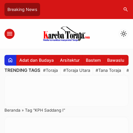
search
Breaking News
menu
light_mode
home
Adat dan Budaya
Arsitektur
Bastem
Bawaslu
B
TRENDING TAGS
#Toraja
#Toraja Utara
#Tana Toraja
#R
Beranda
»
Tag "KPH Saddang I"