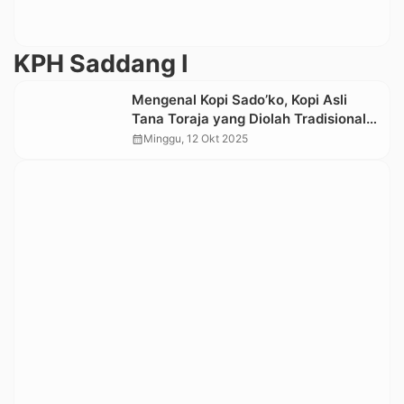
KPH Saddang I
Mengenal Kopi Sado’ko, Kopi Asli
Tana Toraja yang Diolah Tradisional
dengan Cita Rasa Khas
calendar_month
Minggu, 12 Okt 2025