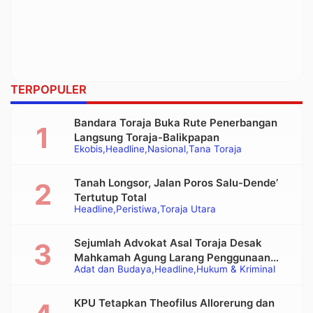
TERPOPULER
Bandara Toraja Buka Rute Penerbangan
Langsung Toraja-Balikpapan
Ekobis
Headline
Nasional
Tana Toraja
Tanah Longsor, Jalan Poros Salu-Dende’
Tertutup Total
Headline
Peristiwa
Toraja Utara
Sejumlah Advokat Asal Toraja Desak
Mahkamah Agung Larang Penggunaan
Adat dan Budaya
Headline
Hukum & Kriminal
Alat Berat pada Eksekusi Rumah Adat
Tongkonan
KPU Tetapkan Theofilus Allorerung dan