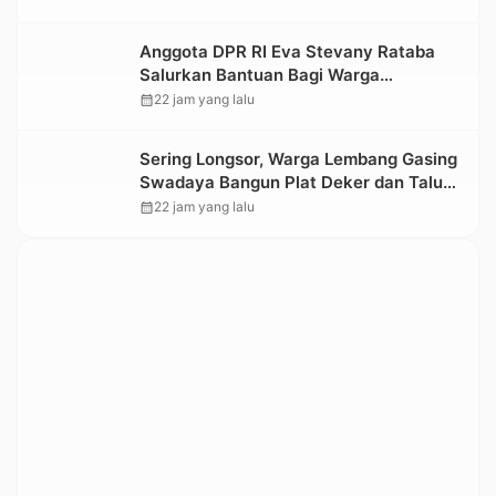
Kesedihan Berkepanjangan
Anggota DPR RI Eva Stevany Rataba
Salurkan Bantuan Bagi Warga
Terdampak Longsor di Buntu Pepasan
calendar_month
22 jam yang lalu
Sering Longsor, Warga Lembang Gasing
Swadaya Bangun Plat Deker dan Talut
Jalan Penghubung Antar Lembang
calendar_month
22 jam yang lalu