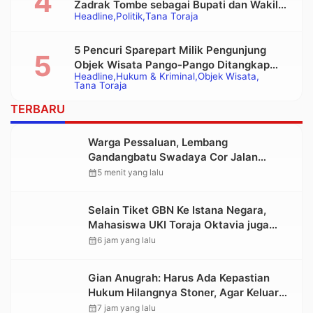
Zadrak Tombe sebagai Bupati dan Wakil
Headline
Politik
Tana Toraja
Bupati Tana Toraja Terpilih
5 Pencuri Sparepart Milik Pengunjung
Objek Wisata Pango-Pango Ditangkap
Headline
Hukum & Kriminal
Objek Wisata
Polisi
Tana Toraja
TERBARU
Warga Pessaluan, Lembang
Gandangbatu Swadaya Cor Jalan
Kabupaten
calendar_month
5 menit yang lalu
Selain Tiket GBN Ke Istana Negara,
Mahasiswa UKI Toraja Oktavia juga
Lolos ke Pekan Seni Mahasiswa
calendar_month
6 jam yang lalu
Nasional 2026
Gian Anugrah: Harus Ada Kepastian
Hukum Hilangnya Stoner, Agar Keluarga
tidak Larut dalam Trauma dan
calendar_month
7 jam yang lalu