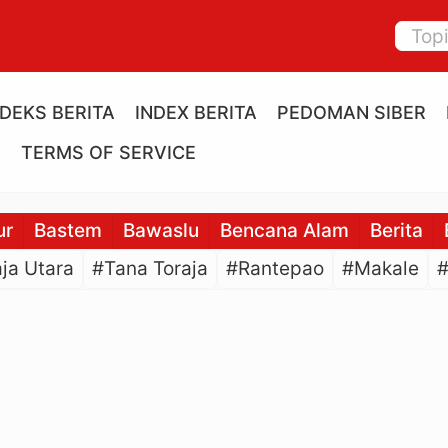
NDEKS BERITA
INDEX BERITA
PEDOMAN SIBER
E
TERMS OF SERVICE
ur
Bastem
Bawaslu
Bencana Alam
Berita
ja Utara
#Tana Toraja
#Rantepao
#Makale
#