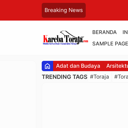
Breaking News
BERANDA
I
SAMPLE PAG
home
Adat dan Budaya
Arsitekt
TRENDING TAGS
#Toraja
#Tora