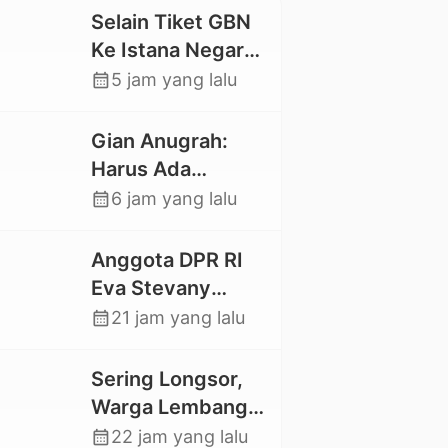
Selain Tiket GBN
Ke Istana Negara,
Mahasiswa UKI
calendar_month
5 jam yang lalu
Toraja Oktavia
juga Lolos ke
Gian Anugrah:
Pekan Seni
Harus Ada
Mahasiswa
Kepastian Hukum
calendar_month
6 jam yang lalu
Nasional 2026
Hilangnya Stoner,
Agar Keluarga
Anggota DPR RI
tidak Larut dalam
Eva Stevany
Trauma dan
Rataba Salurkan
calendar_month
21 jam yang lalu
Kesedihan
Bantuan Bagi
Berkepanjangan
Warga Terdampak
Sering Longsor,
Longsor di Buntu
Warga Lembang
Pepasan
Gasing Swadaya
calendar_month
22 jam yang lalu