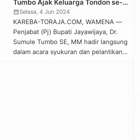
Tumbo Ajak Keluarga Tondon se-
Papua Pegunungan Tetap Solid
calendar_month
Selasa, 4 Jun 2024
KAREBA-TORAJA.COM, WAMENA —
Penjabat (Pj) Bupati Jayawijaya, Dr.
Sumule Tumbo SE, MM hadir langsung
dalam acara syukuran dan pelantikan
Pengurus Keluarga Tondon Se-Papua
Pegunungan yang digelar di Gedung
Tongkonan Wamena, Minggu, 2 Juni
2024. Kehadiran Sumule Tumbo dalam
acara tersebut, selain sebagai
pemerintah setempat juga hadir
sebagai bagian dari Keluarga Tondon
se-Papua Pegunungan. Tak hanya […]