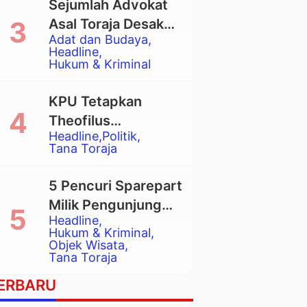
Sejumlah Advokat
Asal Toraja Desak
Adat dan Budaya
Mahkamah Agung
Headline
Larang Penggunaan
Hukum & Kriminal
Alat Berat pada
Eksekusi Rumah
KPU Tetapkan
Adat Tongkonan
Theofilus
Headline
Politik
Allorerung dan
Tana Toraja
Zadrak Tombe
sebagai Bupati dan
5 Pencuri Sparepart
Wakil Bupati Tana
Milik Pengunjung
Toraja Terpilih
Headline
Objek Wisata
Hukum & Kriminal
Pango-Pango
Objek Wisata
Tana Toraja
Ditangkap Polisi
ERBARU