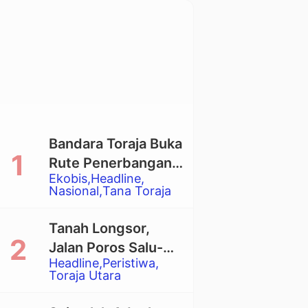
Bandara Toraja Buka
Rute Penerbangan
Ekobis
Headline
Langsung Toraja-
Nasional
Tana Toraja
Balikpapan
Tanah Longsor,
Jalan Poros Salu-
Headline
Peristiwa
Dende’ Tertutup
Toraja Utara
Total