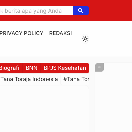
search
PRIVACY POLICY
REDAKSI
light_mode
×
Biografi
BNN
BPJS Kesehatan
BPJS Ketenaga
Tana Toraja Indonesia
#Tana Toraja Culture
#P