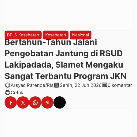
BPJS Kesehatan
Kesehatan
Nasional
Bertahun-Tahun Jalani
Pengobatan Jantung di RSUD
Lakipadada, Slamet Mengaku
Sangat Terbantu Program JKN
account_circle
calendar_month
comment
Arsyad Parende/Rls
Senin, 22 Jun 2026
0 komentar
print
Cetak