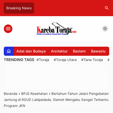
search
Breaking News
menu
light_mode
home
Adat dan Budaya
Arsitektur
Bastem
Bawaslu
B
TRENDING TAGS
#Toraja
#Toraja Utara
#Tana Toraja
#R
Beranda
»
BPJS Kesehatan
»
Bertahun-Tahun Jalani Pengobatan
Jantung di RSUD Lakipadada, Slamet Mengaku Sangat Terbantu
Program JKN