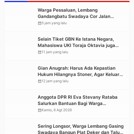
Warga Pessaluan, Lembang
Gandangbatu Swadaya Cor Jalan
Kabupaten
calendar_month
5 jam yang lalu
Selain Tiket GBN Ke Istana Negara,
Mahasiswa UKI Toraja Oktavia juga
Lolos ke Pekan Seni Mahasiswa
calendar_month
11 jam yang lalu
Nasional 2026
Gian Anugrah: Harus Ada Kepastian
Hukum Hilangnya Stoner, Agar Keluarga
tidak Larut dalam Trauma dan
calendar_month
12 jam yang lalu
Kesedihan Berkepanjangan
Anggota DPR RI Eva Stevany Rataba
Salurkan Bantuan Bagi Warga
Terdampak Longsor di Buntu Pepasan
calendar_month
Kamis, 6 Agt 2026
Sering Longsor, Warga Lembang Gasing
Swadaya Bangun Plat Deker dan Talut