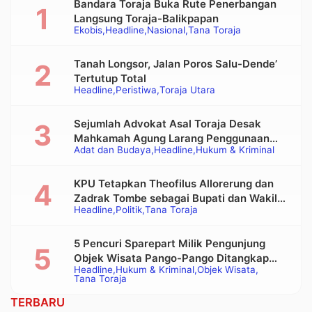
Bandara Toraja Buka Rute Penerbangan
Langsung Toraja-Balikpapan
Ekobis
Headline
Nasional
Tana Toraja
Tanah Longsor, Jalan Poros Salu-Dende’
Tertutup Total
Headline
Peristiwa
Toraja Utara
Sejumlah Advokat Asal Toraja Desak
Mahkamah Agung Larang Penggunaan
Adat dan Budaya
Headline
Hukum & Kriminal
Alat Berat pada Eksekusi Rumah Adat
Tongkonan
KPU Tetapkan Theofilus Allorerung dan
Zadrak Tombe sebagai Bupati dan Wakil
Headline
Politik
Tana Toraja
Bupati Tana Toraja Terpilih
5 Pencuri Sparepart Milik Pengunjung
Objek Wisata Pango-Pango Ditangkap
Headline
Hukum & Kriminal
Objek Wisata
Polisi
Tana Toraja
TERBARU