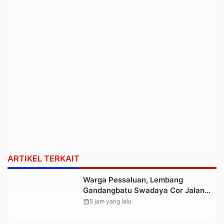
ARTIKEL TERKAIT
Warga Pessaluan, Lembang
Gandangbatu Swadaya Cor Jalan
Kabupaten
calendar_month
5 jam yang lalu