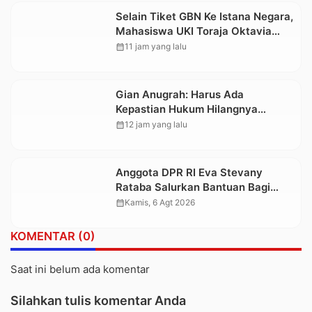
Selain Tiket GBN Ke Istana Negara,
Mahasiswa UKI Toraja Oktavia
juga Lolos ke Pekan Seni
calendar_month
11 jam yang lalu
Mahasiswa Nasional 2026
Gian Anugrah: Harus Ada
Kepastian Hukum Hilangnya
Stoner, Agar Keluarga tidak Larut
calendar_month
12 jam yang lalu
dalam Trauma dan Kesedihan
Berkepanjangan
Anggota DPR RI Eva Stevany
Rataba Salurkan Bantuan Bagi
Warga Terdampak Longsor di
calendar_month
Kamis, 6 Agt 2026
Buntu Pepasan
KOMENTAR (0)
Saat ini belum ada komentar
Silahkan tulis komentar Anda