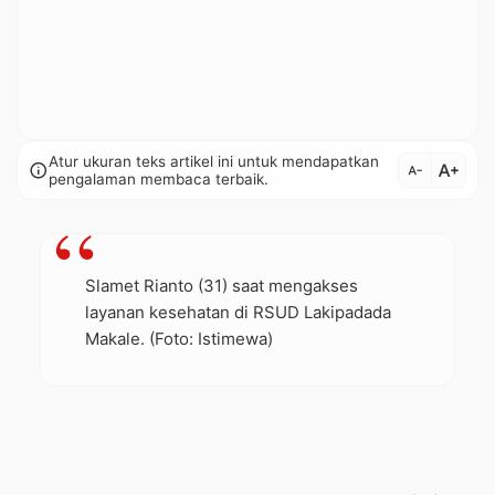
Atur ukuran teks artikel ini untuk mendapatkan
text_increase
info
text_decrease
pengalaman membaca terbaik.
Slamet Rianto (31) saat mengakses
layanan kesehatan di RSUD Lakipadada
Makale. (Foto: Istimewa)