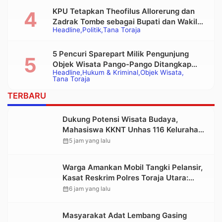
KPU Tetapkan Theofilus Allorerung dan
Zadrak Tombe sebagai Bupati dan Wakil
Headline
Politik
Tana Toraja
Bupati Tana Toraja Terpilih
5 Pencuri Sparepart Milik Pengunjung
Objek Wisata Pango-Pango Ditangkap
Headline
Hukum & Kriminal
Objek Wisata
Polisi
Tana Toraja
TERBARU
Dukung Potensi Wisata Budaya,
Mahasiswa KKNT Unhas 116 Kelurahan
Nonongan Utara Pasang Papan
calendar_month
5 jam yang lalu
Informasi Objek Wisata Berbasis Digital
Warga Amankan Mobil Tangki Pelansir,
Kasat Reskrim Polres Toraja Utara:
Proses Hukum Berjalan Transparan
calendar_month
6 jam yang lalu
Masyarakat Adat Lembang Gasing