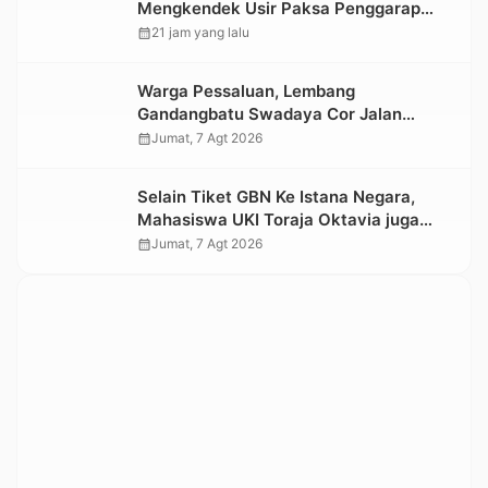
Mengkendek Usir Paksa Penggarap
yang Rusak Kawasan Hutan
calendar_month
21 jam yang lalu
Warga Pessaluan, Lembang
Gandangbatu Swadaya Cor Jalan
Kabupaten
calendar_month
Jumat, 7 Agt 2026
Selain Tiket GBN Ke Istana Negara,
Mahasiswa UKI Toraja Oktavia juga
Lolos ke Pekan Seni Mahasiswa
calendar_month
Jumat, 7 Agt 2026
Nasional 2026