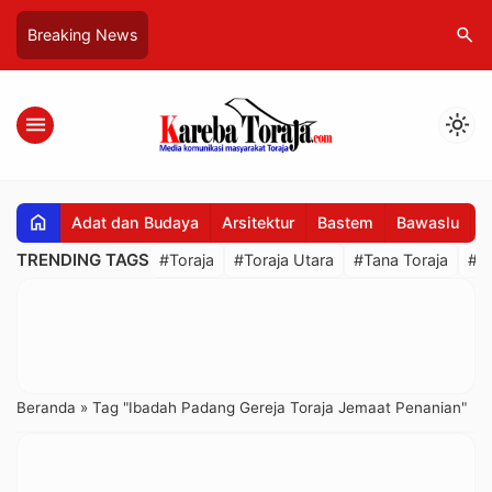
search
Breaking News
menu
light_mode
home
Adat dan Budaya
Arsitektur
Bastem
Bawaslu
B
TRENDING TAGS
#Toraja
#Toraja Utara
#Tana Toraja
#R
Beranda
»
Tag "Ibadah Padang Gereja Toraja Jemaat Penanian"