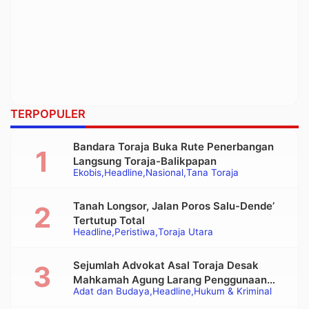
TERPOPULER
Bandara Toraja Buka Rute Penerbangan
Langsung Toraja-Balikpapan
Ekobis
Headline
Nasional
Tana Toraja
Tanah Longsor, Jalan Poros Salu-Dende’
Tertutup Total
Headline
Peristiwa
Toraja Utara
Sejumlah Advokat Asal Toraja Desak
Mahkamah Agung Larang Penggunaan
Adat dan Budaya
Headline
Hukum & Kriminal
Alat Berat pada Eksekusi Rumah Adat
Tongkonan