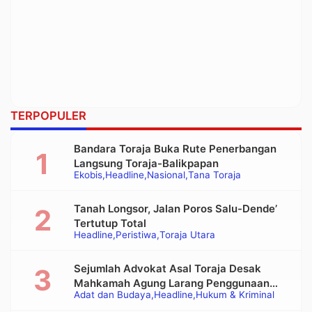
TERPOPULER
Bandara Toraja Buka Rute Penerbangan
Langsung Toraja-Balikpapan
Ekobis
Headline
Nasional
Tana Toraja
Tanah Longsor, Jalan Poros Salu-Dende’
Tertutup Total
Headline
Peristiwa
Toraja Utara
Sejumlah Advokat Asal Toraja Desak
Mahkamah Agung Larang Penggunaan
Adat dan Budaya
Headline
Hukum & Kriminal
Alat Berat pada Eksekusi Rumah Adat