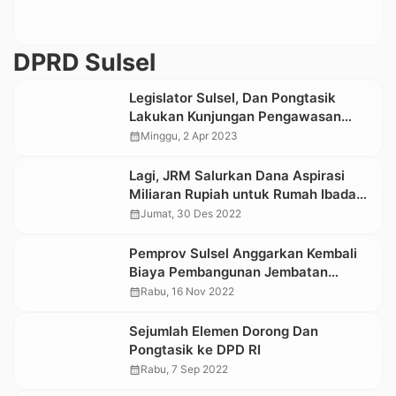
DPRD Sulsel
Legislator Sulsel, Dan Pongtasik
Lakukan Kunjungan Pengawasan
Dana Hibah Rumah Ibadah di Pangli,
calendar_month
Minggu, 2 Apr 2023
Toraja Utara
Lagi, JRM Salurkan Dana Aspirasi
Miliaran Rupiah untuk Rumah Ibadah
di Tana Toraja
calendar_month
Jumat, 30 Des 2022
Pemprov Sulsel Anggarkan Kembali
Biaya Pembangunan Jembatan
“Kembar” Malango’ Tahun 2023
calendar_month
Rabu, 16 Nov 2022
Sejumlah Elemen Dorong Dan
Pongtasik ke DPD RI
calendar_month
Rabu, 7 Sep 2022