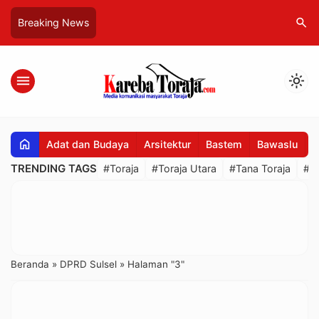
search
Breaking News
menu
light_mode
home
Adat dan Budaya
Arsitektur
Bastem
Bawaslu
B
TRENDING TAGS
#Toraja
#Toraja Utara
#Tana Toraja
#R
Beranda
»
DPRD Sulsel
»
Halaman "3"