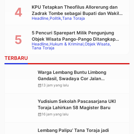
Tongkonan
KPU Tetapkan Theofilus Allorerung dan
Zadrak Tombe sebagai Bupati dan Wakil
Headline
Politik
Tana Toraja
Bupati Tana Toraja Terpilih
5 Pencuri Sparepart Milik Pengunjung
Objek Wisata Pango-Pango Ditangkap
Headline
Hukum & Kriminal
Objek Wisata
Polisi
Tana Toraja
TERBARU
Warga Lembang Buntu Limbong
Gandasil, Swadaya Cor Jalan
Sepanjang 500 Meter
calendar_month
13 jam yang lalu
Yudisium Sekolah Pascasarjana UKI
Toraja Lahirkan 58 Magister Baru
calendar_month
16 jam yang lalu
Lembang Palipu’ Tana Toraja jadi