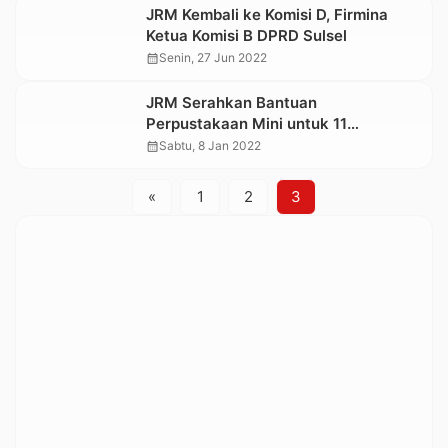
JRM Kembali ke Komisi D, Firmina
Ketua Komisi B DPRD Sulsel
calendar_month
Senin, 27 Jun 2022
JRM Serahkan Bantuan
Perpustakaan Mini untuk 11
Kelurahan/Lembang di Tana Toraja
calendar_month
Sabtu, 8 Jan 2022
«
1
2
3