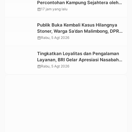
Percontohan Kampung Sejahtera oleh
Kemensos
calendar_month
17 jam yang lalu
Publik Buka Kembali Kasus Hilangnya
Stoner, Warga Sa’dan Malimbong, DPRD
dan Stakeholder Terkait Diminta
calendar_month
Rabu, 5 Agt 2026
Bersikap
Tingkatkan Loyalitas dan Pengalaman
Layanan, BRI Gelar Apresiasi Nasabah
Pensiunan
calendar_month
Rabu, 5 Agt 2026