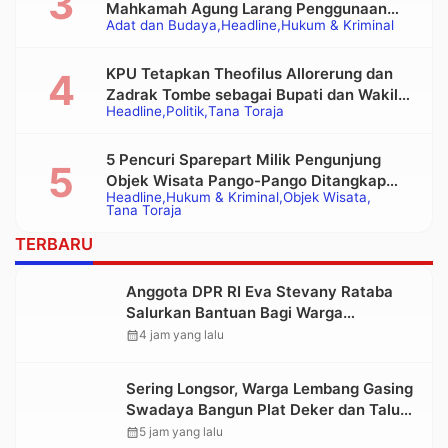
Mahkamah Agung Larang Penggunaan
Adat dan Budaya
Headline
Hukum & Kriminal
Alat Berat pada Eksekusi Rumah Adat
Tongkonan
KPU Tetapkan Theofilus Allorerung dan
Zadrak Tombe sebagai Bupati dan Wakil
Headline
Politik
Tana Toraja
Bupati Tana Toraja Terpilih
5 Pencuri Sparepart Milik Pengunjung
Objek Wisata Pango-Pango Ditangkap
Headline
Hukum & Kriminal
Objek Wisata
Polisi
Tana Toraja
TERBARU
Anggota DPR RI Eva Stevany Rataba
Salurkan Bantuan Bagi Warga
Terdampak Longsor di Buntu Pepasan
calendar_month
4 jam yang lalu
Sering Longsor, Warga Lembang Gasing
Swadaya Bangun Plat Deker dan Talut
Jalan Penghubung Antar Lembang
calendar_month
5 jam yang lalu