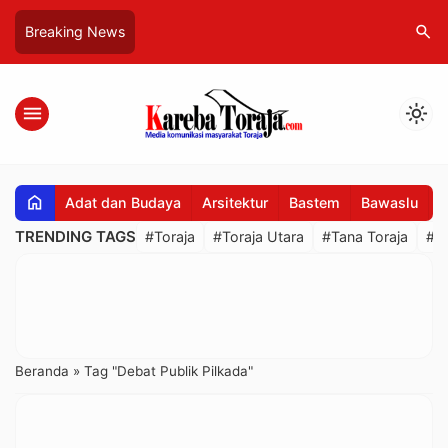
search
Breaking News
menu
light_mode
home
Adat dan Budaya
Arsitektur
Bastem
Bawaslu
B
TRENDING TAGS
#Toraja
#Toraja Utara
#Tana Toraja
#R
Beranda
»
Tag "Debat Publik Pilkada"