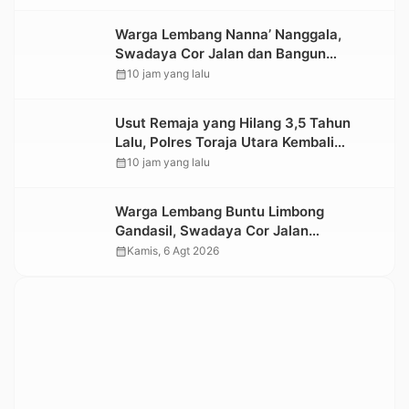
Warga Lembang Nanna’ Nanggala,
Swadaya Cor Jalan dan Bangun
Jembatan
calendar_month
10 jam yang lalu
Usut Remaja yang Hilang 3,5 Tahun
Lalu, Polres Toraja Utara Kembali
Datangi TKP
calendar_month
10 jam yang lalu
Warga Lembang Buntu Limbong
Gandasil, Swadaya Cor Jalan
Sepanjang 500 Meter
calendar_month
Kamis, 6 Agt 2026