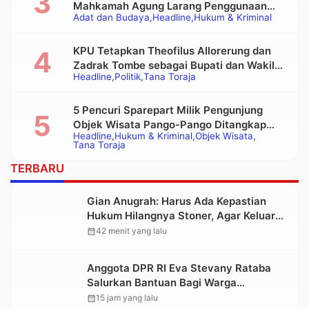
Mahkamah Agung Larang Penggunaan
Adat dan Budaya
Headline
Hukum & Kriminal
Alat Berat pada Eksekusi Rumah Adat
Tongkonan
KPU Tetapkan Theofilus Allorerung dan
Zadrak Tombe sebagai Bupati dan Wakil
Headline
Politik
Tana Toraja
Bupati Tana Toraja Terpilih
5 Pencuri Sparepart Milik Pengunjung
Objek Wisata Pango-Pango Ditangkap
Headline
Hukum & Kriminal
Objek Wisata
Polisi
Tana Toraja
TERBARU
Gian Anugrah: Harus Ada Kepastian
Hukum Hilangnya Stoner, Agar Keluarga
tidak Larut dalam Trauma dan
calendar_month
42 menit yang lalu
Kesedihan Berkepanjangan
Anggota DPR RI Eva Stevany Rataba
Salurkan Bantuan Bagi Warga
Terdampak Longsor di Buntu Pepasan
calendar_month
15 jam yang lalu