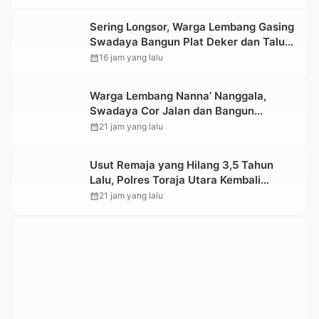
Sering Longsor, Warga Lembang Gasing
Swadaya Bangun Plat Deker dan Talut
Jalan Penghubung Antar Lembang
calendar_month
16 jam yang lalu
Warga Lembang Nanna’ Nanggala,
Swadaya Cor Jalan dan Bangun
Jembatan
calendar_month
21 jam yang lalu
Usut Remaja yang Hilang 3,5 Tahun
Lalu, Polres Toraja Utara Kembali
Datangi TKP
calendar_month
21 jam yang lalu