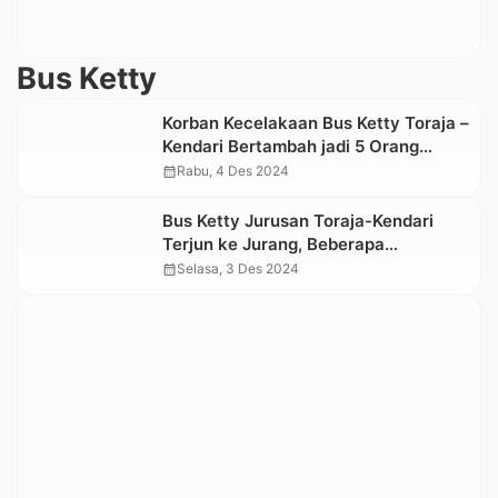
Bus Ketty
Korban Kecelakaan Bus Ketty Toraja –
Kendari Bertambah jadi 5 Orang
Meninggal Dunia
calendar_month
Rabu, 4 Des 2024
Bus Ketty Jurusan Toraja-Kendari
Terjun ke Jurang, Beberapa
Penumpang Dikabarkan Meninggal
calendar_month
Selasa, 3 Des 2024