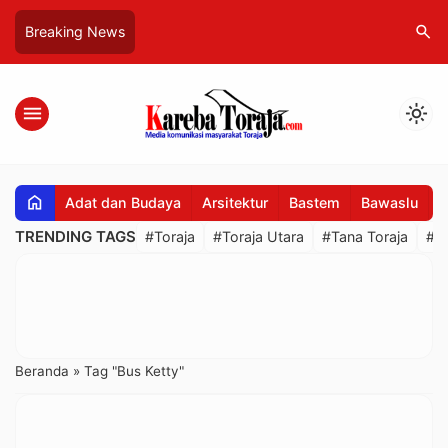
search
Breaking News
menu
light_mode
home
Adat dan Budaya
Arsitektur
Bastem
Bawaslu
B
TRENDING TAGS
#Toraja
#Toraja Utara
#Tana Toraja
#R
Beranda
»
Tag "Bus Ketty"