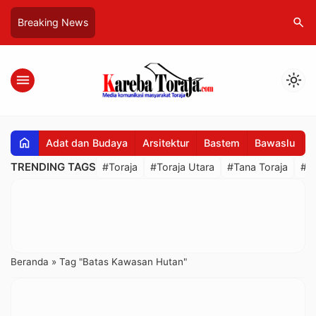
search
Breaking News
menu
light_mode
home
Adat dan Budaya
Arsitektur
Bastem
Bawaslu
B
TRENDING TAGS
#Toraja
#Toraja Utara
#Tana Toraja
#R
Beranda
»
Tag "Batas Kawasan Hutan"