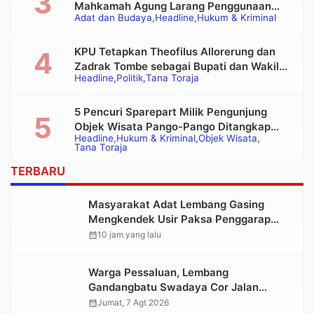
Mahkamah Agung Larang Penggunaan
Adat dan Budaya
Headline
Hukum & Kriminal
Alat Berat pada Eksekusi Rumah Adat
Tongkonan
KPU Tetapkan Theofilus Allorerung dan
Zadrak Tombe sebagai Bupati dan Wakil
Headline
Politik
Tana Toraja
Bupati Tana Toraja Terpilih
5 Pencuri Sparepart Milik Pengunjung
Objek Wisata Pango-Pango Ditangkap
Headline
Hukum & Kriminal
Objek Wisata
Polisi
Tana Toraja
TERBARU
Masyarakat Adat Lembang Gasing
Mengkendek Usir Paksa Penggarap
yang Rusak Kawasan Hutan
calendar_month
10 jam yang lalu
Warga Pessaluan, Lembang
Gandangbatu Swadaya Cor Jalan
Kabupaten
calendar_month
Jumat, 7 Agt 2026