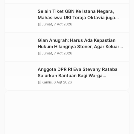
Selain Tiket GBN Ke Istana Negara,
Mahasiswa UKI Toraja Oktavia juga
Lolos ke Pekan Seni Mahasiswa
calendar_month
Jumat, 7 Agt 2026
Nasional 2026
Gian Anugrah: Harus Ada Kepastian
Hukum Hilangnya Stoner, Agar Keluarga
tidak Larut dalam Trauma dan
calendar_month
Jumat, 7 Agt 2026
Kesedihan Berkepanjangan
Anggota DPR RI Eva Stevany Rataba
Salurkan Bantuan Bagi Warga
Terdampak Longsor di Buntu Pepasan
calendar_month
Kamis, 6 Agt 2026