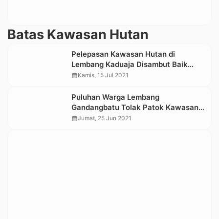
Batas Kawasan Hutan
Pelepasan Kawasan Hutan di
Lembang Kaduaja Disambut Baik
Masyarakat
calendar_month
Kamis, 15 Jul 2021
Puluhan Warga Lembang
Gandangbatu Tolak Patok Kawasan
Hutan di Dusun Buntu Batu
calendar_month
Jumat, 25 Jun 2021