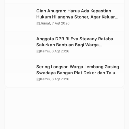
Nasional 2026
Gian Anugrah: Harus Ada Kepastian
Hukum Hilangnya Stoner, Agar Keluarga
tidak Larut dalam Trauma dan
calendar_month
Jumat, 7 Agt 2026
Kesedihan Berkepanjangan
Anggota DPR RI Eva Stevany Rataba
Salurkan Bantuan Bagi Warga
Terdampak Longsor di Buntu Pepasan
calendar_month
Kamis, 6 Agt 2026
Sering Longsor, Warga Lembang Gasing
Swadaya Bangun Plat Deker dan Talut
Jalan Penghubung Antar Lembang
calendar_month
Kamis, 6 Agt 2026