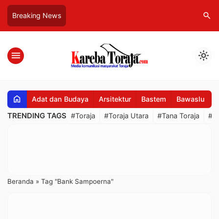
search
Breaking News
menu
light_mode
home
Adat dan Budaya
Arsitektur
Bastem
Bawaslu
B
TRENDING TAGS
#Toraja
#Toraja Utara
#Tana Toraja
#R
Beranda
»
Tag "Bank Sampoerna"