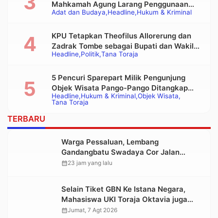
Mahkamah Agung Larang Penggunaan
Adat dan Budaya
Headline
Hukum & Kriminal
Alat Berat pada Eksekusi Rumah Adat
Tongkonan
KPU Tetapkan Theofilus Allorerung dan
Zadrak Tombe sebagai Bupati dan Wakil
Headline
Politik
Tana Toraja
Bupati Tana Toraja Terpilih
5 Pencuri Sparepart Milik Pengunjung
Objek Wisata Pango-Pango Ditangkap
Headline
Hukum & Kriminal
Objek Wisata
Polisi
Tana Toraja
TERBARU
Warga Pessaluan, Lembang
Gandangbatu Swadaya Cor Jalan
Kabupaten
calendar_month
23 jam yang lalu
Selain Tiket GBN Ke Istana Negara,
Mahasiswa UKI Toraja Oktavia juga
Lolos ke Pekan Seni Mahasiswa
calendar_month
Jumat, 7 Agt 2026