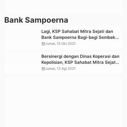
Bank Sampoerna
Lagi, KSP Sahabat Mitra Sejati dan
Bank Sampoerna Bagi-bagi Sembako
di Toraja Utara dan Tana Toraja
calendar_month
Jumat, 15 Okt 2021
Bersinergi dengan Dinas Koperasi dan
Kepolisian, KSP Sahabat Mitra Sejati
dan Bank Sampoerna Berbagi
calendar_month
Jumat, 13 Agt 2021
Sembako di 17 Kota