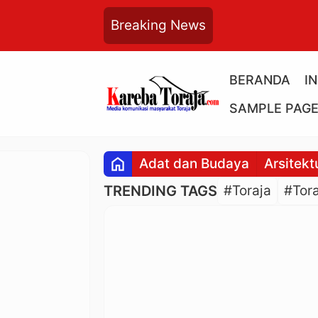
Breaking News
BERANDA
I
SAMPLE PAG
home
Adat dan Budaya
Arsitekt
TRENDING TAGS
#Toraja
#Tora