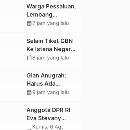
Warga Pessaluan,
Lembang
Gandangbatu
calendar_month
2 jam yang lalu
Swadaya Cor
Jalan Kabupaten
Selain Tiket GBN
Ke Istana Negara,
Mahasiswa UKI
calendar_month
8 jam yang lalu
Toraja Oktavia
juga Lolos ke
Gian Anugrah:
Pekan Seni
Harus Ada
Mahasiswa
Kepastian Hukum
calendar_month
9 jam yang lalu
Nasional 2026
Hilangnya Stoner,
Agar Keluarga
Anggota DPR RI
tidak Larut dalam
Eva Stevany
Trauma dan
Rataba Salurkan
Kamis, 6 Agt