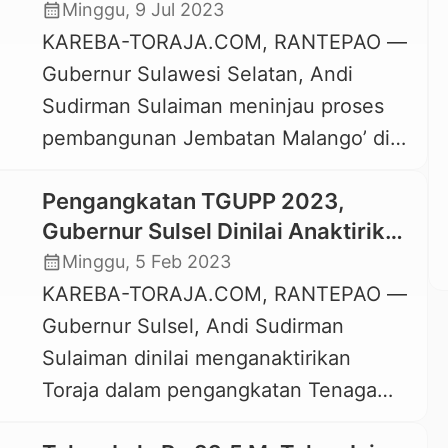
Jembatan Malango’, Toraja Utara
calendar_month
Minggu, 9 Jul 2023
Bandara-Enrekang, yang sudah
KAREBA-TORAJA.COM, RANTEPAO —
beroperasi sekitar satu pekan.
Gubernur Sulawesi Selatan, Andi
Kebijakan ini dinilai meresahkan
Sudirman Sulaiman meninjau proses
masyarakat, terutama sopir bus, travel,
pembangunan Jembatan Malango’ di
dan angkutan umum. “Harus dikaji dulu
Kecamatan Tallunglipu, Toraja Utara,
secara matang; apakah […]
Pengangkatan TGUPP 2023,
Sabtu, 8 Juli 2023. Pembangunan
Gubernur Sulsel Dinilai Anaktirikan
jembatan, yang direncanakan menjadi
Toraja
calendar_month
Minggu, 5 Feb 2023
“kembar” itu menelan biaya sekitar Rp
KAREBA-TORAJA.COM, RANTEPAO —
6,9 miliar yang bersumber dari APBD
Gubernur Sulsel, Andi Sudirman
Provinsi Sulawesi Selatan tahun 2023.
Sulaiman dinilai menganaktirikan
Jembatan ini merupakan salah satu
Toraja dalam pengangkatan Tenaga
item pembangunan dari keseluruhan
Ahli Gubernur Untuk Percepatan
pembangunan […]