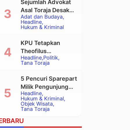
Sejumlah Advokat
Asal Toraja Desak
Adat dan Budaya
Mahkamah Agung
Headline
Larang Penggunaan
Hukum & Kriminal
Alat Berat pada
Eksekusi Rumah
KPU Tetapkan
Adat Tongkonan
Theofilus
Headline
Politik
Allorerung dan
Tana Toraja
Zadrak Tombe
sebagai Bupati dan
5 Pencuri Sparepart
Wakil Bupati Tana
Milik Pengunjung
Toraja Terpilih
Headline
Objek Wisata
Hukum & Kriminal
Pango-Pango
Objek Wisata
Tana Toraja
Ditangkap Polisi
ERBARU