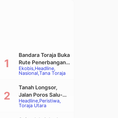
Bandara Toraja Buka
Rute Penerbangan
Ekobis
Headline
Langsung Toraja-
Nasional
Tana Toraja
Balikpapan
Tanah Longsor,
Jalan Poros Salu-
Headline
Peristiwa
Dende’ Tertutup
Toraja Utara
Total