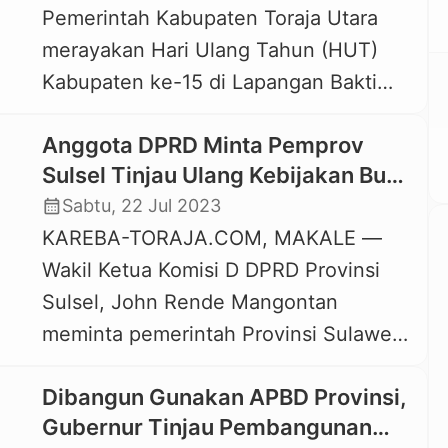
Pemerintah Kabupaten Toraja Utara
Gubernur (Pilgub) Sulsel 2024 di
merayakan Hari Ulang Tahun (HUT)
Kabupaten Toraja Utara, namun Andi
Kabupaten ke-15 di Lapangan Bakti
Sudirman tetap berkomitmen
Rantepao, Jumat, 21 Juli 2023. HUT
membantu Bupati dan masyarakatnya.
Anggota DPRD Minta Pemprov
ini sekaligus pembukaan Festival
“Biarmo rendah (presentase […]
Sulsel Tinjau Ulang Kebijakan Bus
Budaya tahun 2023. Seremonial
Gratis di Tana Toraja
calendar_month
Sabtu, 22 Jul 2023
perayaan HUT ke-15 Kabupaten Toraja
KAREBA-TORAJA.COM, MAKALE —
Utara tersebut dihadiri Gubernur
Wakil Ketua Komisi D DPRD Provinsi
Sulsel, Andi Sudirman Sulaiman,
Sulsel, John Rende Mangontan
mantan Caretaker Bupati Toraja Utara
meminta pemerintah Provinsi Sulawesi
Tautoto Tanaranggina, mantan
Selatan, dalam hal ini Dinas
Penjabat Bupati Toraja […]
Dibangun Gunakan APBD Provinsi,
Perhubungan untuk meninjau kembali
Gubernur Tinjau Pembangunan
kebijakan bus gratis, rute Toraja-