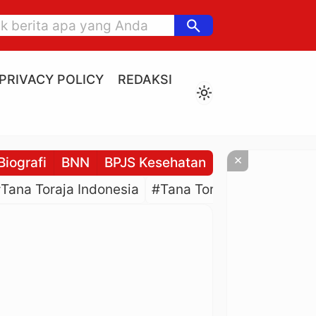
search
PRIVACY POLICY
REDAKSI
light_mode
×
Biografi
BNN
BPJS Kesehatan
BPJS Ketenaga
Tana Toraja Indonesia
#Tana Toraja Culture
#P