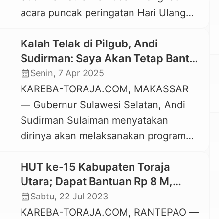
acara puncak peringatan Hari Ulang
Tahun (HUT) ke-17 Kabupaten Toraja
Kalah Telak di Pilgub, Andi
Utara, yang berlangsung di Lapangan
Sudirman: Saya Akan Tetap Bantu
Bakti Rantepao, Senin, 21 Juli 2025. Ini
Kak Dedy dan Masyarakat Toraja
calendar_month
Senin, 7 Apr 2025
kedua kalinya Andi Sudirman Sulaiman
Utara
KAREBA-TORAJA.COM, MAKASSAR
“absen” pada acara besar di Toraja
— Gubernur Sulawesi Selatan, Andi
Utara. Sebelumnya, Andi Sudirman
Sudirman Sulaiman menyatakan
Sulaiman juga tidak hadir pada event
dirinya akan melaksanakan program
The […]
pembangunan yang berkeadilan untuk
HUT ke-15 Kabupaten Toraja
semua masyarakat Sulawesi Selatan.
Utara; Dapat Bantuan Rp 8 M,
Meski dirinya bersama pasangan,
Banyak Kursi Kosong
calendar_month
Sabtu, 22 Jul 2023
Fatmawati Rusdi kalah telak di
KAREBA-TORAJA.COM, RANTEPAO —
Pemilihan Gubernur dan Wakil