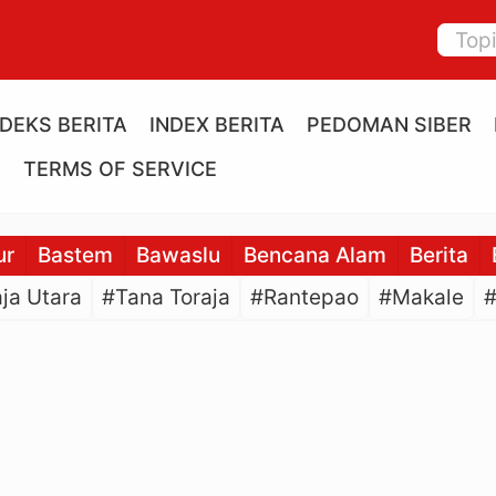
NDEKS BERITA
INDEX BERITA
PEDOMAN SIBER
E
TERMS OF SERVICE
ur
Bastem
Bawaslu
Bencana Alam
Berita
ja Utara
#Tana Toraja
#Rantepao
#Makale
#