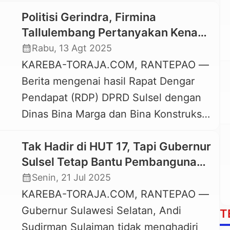
Tana Toraja Zadrak Tombeg.
Politisi Gerindra, Firmina
(Foto:Diskominfo) KAREBA-
Tallulembang Pertanyakan Kenapa
TORAJA.COM, MAKASSAR —
Toraja Utara dan Luwu Raya Tak
calendar_month
Rabu, 13 Agt 2025
Pemerintah Kabupaten Tana Toraja
Masuk Program Preservasi Jalan
KAREBA-TORAJA.COM, RANTEPAO —
menorehkan prestasi di tingkat
Multiyeas Sulsel 2025
Berita mengenai hasil Rapat Dengar
Provinsi Sulawesi Selatan atas
Pendapat (RDP) DPRD Sulsel dengan
keberhasilan dalam penyelenggaraan
Dinas Bina Marga dan Bina Konstruksi
Kabupaten/Kota Sehat (KKS).
serta Bappelitbangda yang membahas
Penyerahan Penghargaan kepada
Tak Hadir di HUT 17, Tapi Gubernur
program 5 paket fisik preservasi jalan
Pemerintah Kabupaten Tana Toraja
Sulsel Tetap Bantu Pembangunan
tahun 2025 dengan skema multiyears
digelar diselah-selah upacara
Toraja Utara
calendar_month
Senin, 21 Jul 2025
di Gedung DPRD Sulsel pada Senin, 11
Peringatan Hari Kesehatan Nasional
KAREBA-TORAJA.COM, RANTEPAO —
Agustus 2025, menuai sorotan warga,
(HKN) […]
Gubernur Sulawesi Selatan, Andi
khususnya di wilayah Luwu Raya dan
T
Sudirman Sulaiman tidak menghadiri
Toraja Utara. Pasalnya, […]