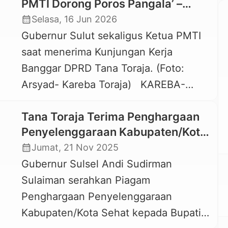
PMTI Dorong Poros Pangala’ –
Baruppu’ ke Gubernur Sulsel untuk
calendar_month
Selasa, 16 Jun 2026
Dikerjakan
Gubernur Sulut sekaligus Ketua PMTI
saat menerima Kunjungan Kerja
Banggar DPRD Tana Toraja. (Foto:
Arsyad- Kareba Toraja) KAREBA-
TORAJA.COM, MANADO — Gubernur
Tana Toraja Terima Penghargaan
Sulawesi Utara yang juga Ketua Umum
Penyelenggaraan Kabupaten/Kota
Perhimpunan Masyarakat Toraja
Sehat Tingkat Provinsi Sulsel
calendar_month
Jumat, 21 Nov 2025
Indonesia (PMTI) Mayjen TNI (Purn)
Gubernur Sulsel Andi Sudirman
Yulius Selvanus mengaku pernah titip
Sulaiman serahkan Piagam
jalan provinsi ruas Pangala’ – Baruppu’
Penghargaan Penyelenggaraan
ke Gubernur Sulawesi Selatan Andi
Kabupaten/Kota Sehat kepada Bupati
Sudirman Sulaiman untuk […]