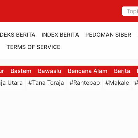
NDEKS BERITA
INDEX BERITA
PEDOMAN SIBER
E
TERMS OF SERVICE
ur
Bastem
Bawaslu
Bencana Alam
Berita
ja Utara
#Tana Toraja
#Rantepao
#Makale
#