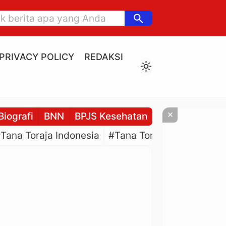
search
PRIVACY POLICY
REDAKSI
light_mode
×
Biografi
BNN
BPJS Kesehatan
BPJS Ketenaga
Tana Toraja Indonesia
#Tana Toraja Culture
#P