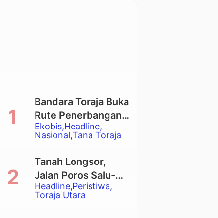
Bandara Toraja Buka
Rute Penerbangan
Ekobis
Headline
Langsung Toraja-
Nasional
Tana Toraja
Balikpapan
Tanah Longsor,
Jalan Poros Salu-
Headline
Peristiwa
Dende’ Tertutup
Toraja Utara
Total