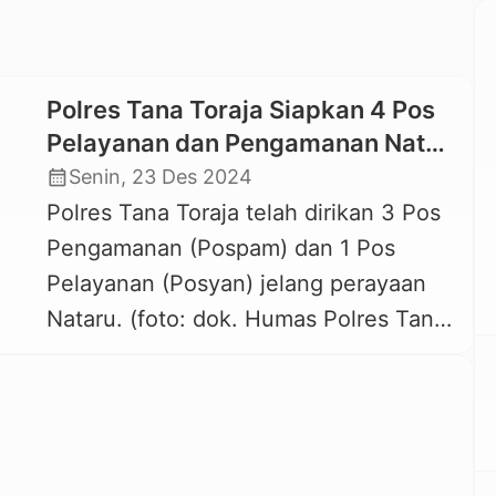
Polres Tana Toraja Siapkan 4 Pos
Pelayanan dan Pengamanan Natal
dan Tahun Baru, Berikut Lokasinya
calendar_month
Senin, 23 Des 2024
Polres Tana Toraja telah dirikan 3 Pos
Pengamanan (Pospam) dan 1 Pos
Pelayanan (Posyan) jelang perayaan
Nataru. (foto: dok. Humas Polres Tana
Toraja). KAREBA -TORAJA.COM,
MAKALE — Guna memberikan rasa
aman dan nyaman kepada masyarakat
yang merayakan Natal 2024 dan
Tahun Baru 2025, Polres Tana Toraja