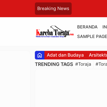
Breaking News
BERANDA
I
SAMPLE PAG
home
Adat dan Budaya
Arsitekt
TRENDING TAGS
#Toraja
#Tora