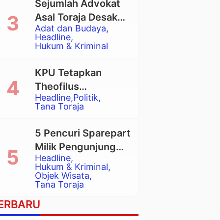
Sejumlah Advokat
Asal Toraja Desak
Adat dan Budaya
Mahkamah Agung
Headline
Larang Penggunaan
Hukum & Kriminal
Alat Berat pada
Eksekusi Rumah
KPU Tetapkan
Adat Tongkonan
Theofilus
Headline
Politik
Allorerung dan
Tana Toraja
Zadrak Tombe
sebagai Bupati dan
5 Pencuri Sparepart
Wakil Bupati Tana
Milik Pengunjung
Toraja Terpilih
Headline
Objek Wisata
Hukum & Kriminal
Pango-Pango
Objek Wisata
Tana Toraja
Ditangkap Polisi
ERBARU