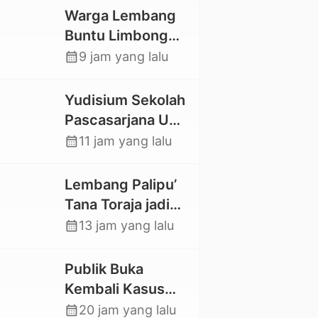
Warga Lembang
Buntu Limbong
Gandasil,
calendar_month
9 jam yang lalu
Swadaya Cor
Jalan Sepanjang
Yudisium Sekolah
500 Meter
Pascasarjana UKI
Toraja Lahirkan 58
calendar_month
11 jam yang lalu
Magister Baru
Lembang Palipu’
Tana Toraja jadi
Percontohan
calendar_month
13 jam yang lalu
Kampung
Sejahtera oleh
Publik Buka
Kemensos
Kembali Kasus
Hilangnya Stoner,
calendar_month
20 jam yang lalu