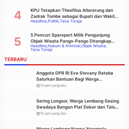
Tongkonan
KPU Tetapkan Theofilus Allorerung dan
Zadrak Tombe sebagai Bupati dan Wakil
Headline
Politik
Tana Toraja
Bupati Tana Toraja Terpilih
5 Pencuri Sparepart Milik Pengunjung
Objek Wisata Pango-Pango Ditangkap
Headline
Hukum & Kriminal
Objek Wisata
Polisi
Tana Toraja
TERBARU
Anggota DPR RI Eva Stevany Rataba
Salurkan Bantuan Bagi Warga
Terdampak Longsor di Buntu Pepasan
calendar_month
10 jam yang lalu
Sering Longsor, Warga Lembang Gasing
Swadaya Bangun Plat Deker dan Talut
Jalan Penghubung Antar Lembang
calendar_month
10 jam yang lalu
Warga Lembang Nanna’ Nanggala,