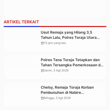
ARTIKEL TERKAIT
Usut Remaja yang Hilang 3,5
Tahun Lalu, Polres Toraja Utara
Kembali Datangi TKP
calendar_month
15 jam yang lalu
Polres Tana Toraja Tetapkan dan
Tahan Tersangka Pemerkosaan di
Bonggakaradeng yang Korbannya
calendar_month
Senin, 3 Agt 2026
sudah Melahirkan
Chelsy, Remaja Toraja Korban
Pembunuhan di Nabire
Dimakamkan, Diantar Ribuan
calendar_month
Minggu, 2 Agt 2026
Pelayat