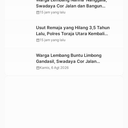
Swadaya Cor Jalan dan Bangun
Jembatan
calendar_month
15 jam yang lalu
Usut Remaja yang Hilang 3,5 Tahun
Lalu, Polres Toraja Utara Kembali
Datangi TKP
calendar_month
15 jam yang lalu
Warga Lembang Buntu Limbong
Gandasil, Swadaya Cor Jalan
Sepanjang 500 Meter
calendar_month
Kamis, 6 Agt 2026