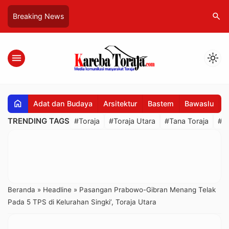
search
Breaking News
menu
light_mode
home
Adat dan Budaya
Arsitektur
Bastem
Bawaslu
B
TRENDING TAGS
#Toraja
#Toraja Utara
#Tana Toraja
#R
Beranda
»
Headline
»
Pasangan Prabowo-Gibran Menang Telak
Pada 5 TPS di Kelurahan Singki’, Toraja Utara