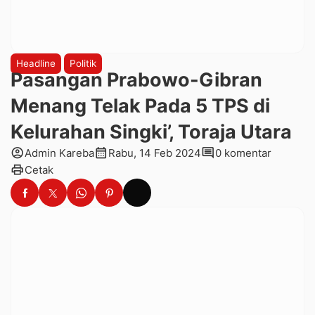
Headline
Politik
Pasangan Prabowo-Gibran
Menang Telak Pada 5 TPS di
Kelurahan Singki’, Toraja Utara
account_circle
calendar_month
comment
Admin Kareba
Rabu, 14 Feb 2024
0 komentar
print
Cetak