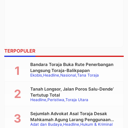
TERPOPULER
Bandara Toraja Buka Rute Penerbangan
Langsung Toraja-Balikpapan
Ekobis
Headline
Nasional
Tana Toraja
Tanah Longsor, Jalan Poros Salu-Dende’
Tertutup Total
Headline
Peristiwa
Toraja Utara
Sejumlah Advokat Asal Toraja Desak
Mahkamah Agung Larang Penggunaan
Adat dan Budaya
Headline
Hukum & Kriminal
Alat Berat pada Eksekusi Rumah Adat