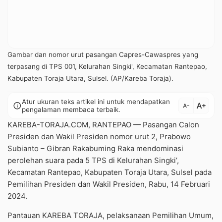
Gambar dan nomor urut pasangan Capres-Cawaspres yang
terpasang di TPS 001, Kelurahan Singki', Kecamatan Rantepao,
Kabupaten Toraja Utara, Sulsel. (AP/Kareba Toraja).
Atur ukuran teks artikel ini untuk mendapatkan
text_increase
info
text_decrease
pengalaman membaca terbaik.
KAREBA-TORAJA.COM, RANTEPAO — Pasangan Calon
Presiden dan Wakil Presiden nomor urut 2, Prabowo
Subianto – Gibran Rakabuming Raka mendominasi
perolehan suara pada 5 TPS di Kelurahan Singki’,
Kecamatan Rantepao, Kabupaten Toraja Utara, Sulsel pada
Pemilihan Presiden dan Wakil Presiden, Rabu, 14 Februari
2024.
Pantauan KAREBA TORAJA, pelaksanaan Pemilihan Umum,