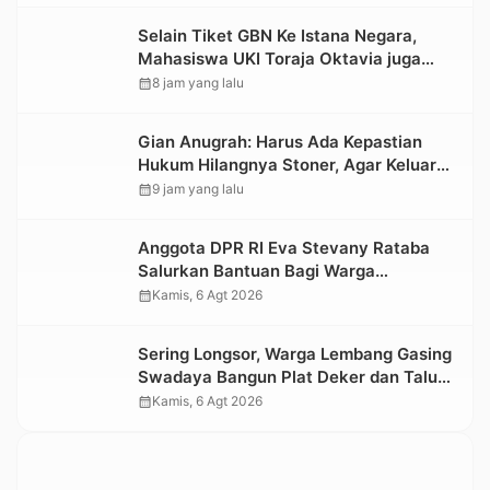
Selain Tiket GBN Ke Istana Negara,
Mahasiswa UKI Toraja Oktavia juga
Lolos ke Pekan Seni Mahasiswa
calendar_month
8 jam yang lalu
Nasional 2026
Gian Anugrah: Harus Ada Kepastian
Hukum Hilangnya Stoner, Agar Keluarga
tidak Larut dalam Trauma dan
calendar_month
9 jam yang lalu
Kesedihan Berkepanjangan
Anggota DPR RI Eva Stevany Rataba
Salurkan Bantuan Bagi Warga
Terdampak Longsor di Buntu Pepasan
calendar_month
Kamis, 6 Agt 2026
Sering Longsor, Warga Lembang Gasing
Swadaya Bangun Plat Deker dan Talut
Jalan Penghubung Antar Lembang
calendar_month
Kamis, 6 Agt 2026