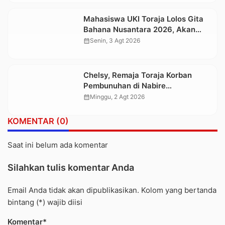
Mahasiswa UKI Toraja Lolos Gita
Bahana Nusantara 2026, Akan
Tampil di Istana Negara pada
calendar_month
Senin, 3 Agt 2026
Perayaan HUT Ke-81 RI
Chelsy, Remaja Toraja Korban
Pembunuhan di Nabire
Dimakamkan, Diantar Ribuan
calendar_month
Minggu, 2 Agt 2026
Pelayat
KOMENTAR (0)
Saat ini belum ada komentar
Silahkan tulis komentar Anda
Email Anda tidak akan dipublikasikan. Kolom yang bertanda
bintang (*) wajib diisi
Komentar*