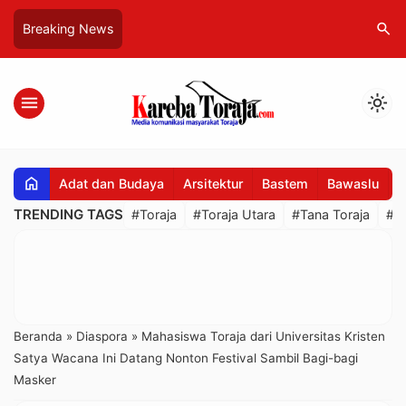
search
Breaking News
menu
light_mode
home
Adat dan Budaya
Arsitektur
Bastem
Bawaslu
B
TRENDING TAGS
#Toraja
#Toraja Utara
#Tana Toraja
#R
Beranda
»
Diaspora
»
Mahasiswa Toraja dari Universitas Kristen
Satya Wacana Ini Datang Nonton Festival Sambil Bagi-bagi
Masker