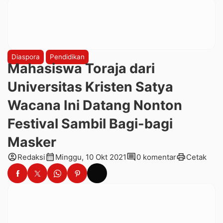
Diaspora
Pendidikan
Mahasiswa Toraja dari
Universitas Kristen Satya
Wacana Ini Datang Nonton
Festival Sambil Bagi-bagi
Masker
account_circle
calendar_month
comment
print
Redaksi
Minggu, 10 Okt 2021
0 komentar
Cetak