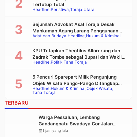
Tertutup Total
Headline
Peristiwa
Toraja Utara
Sejumlah Advokat Asal Toraja Desak
Mahkamah Agung Larang Penggunaan
Adat dan Budaya
Headline
Hukum & Kriminal
Alat Berat pada Eksekusi Rumah Adat
Tongkonan
KPU Tetapkan Theofilus Allorerung dan
Zadrak Tombe sebagai Bupati dan Wakil
Headline
Politik
Tana Toraja
Bupati Tana Toraja Terpilih
5 Pencuri Sparepart Milik Pengunjung
Objek Wisata Pango-Pango Ditangkap
Headline
Hukum & Kriminal
Objek Wisata
Polisi
Tana Toraja
TERBARU
Warga Pessaluan, Lembang
Gandangbatu Swadaya Cor Jalan
Kabupaten
calendar_month
1 jam yang lalu