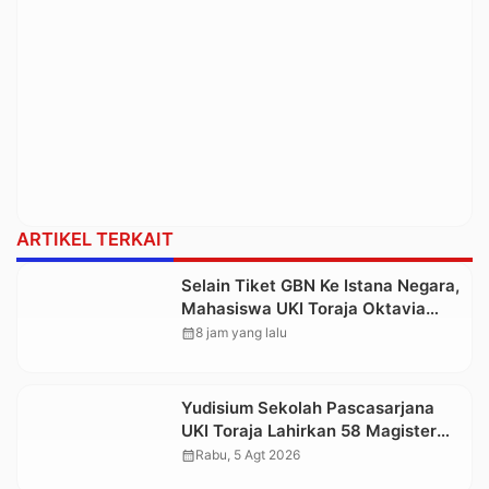
ARTIKEL TERKAIT
Selain Tiket GBN Ke Istana Negara,
Mahasiswa UKI Toraja Oktavia
juga Lolos ke Pekan Seni
calendar_month
8 jam yang lalu
Mahasiswa Nasional 2026
Yudisium Sekolah Pascasarjana
UKI Toraja Lahirkan 58 Magister
Baru
calendar_month
Rabu, 5 Agt 2026