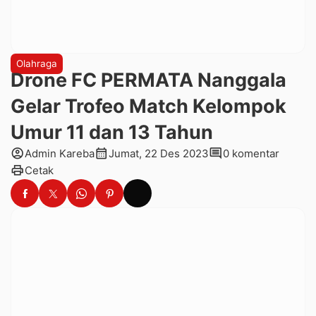
Olahraga
Drone FC PERMATA Nanggala
Gelar Trofeo Match Kelompok
Umur 11 dan 13 Tahun
account_circle
calendar_month
comment
Admin Kareba
Jumat, 22 Des 2023
0 komentar
print
Cetak