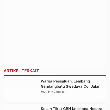
ARTIKEL TERKAIT
Warga Pessaluan, Lembang
Gandangbatu Swadaya Cor Jalan
Kabupaten
calendar_month
22 jam yang lalu
Selain Tiket GBN Ke Istana Negara,