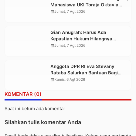
Mahasiswa UKI Toraja Oktavia
juga Lolos ke Pekan Seni
calendar_month
Jumat, 7 Agt 2026
Mahasiswa Nasional 2026
Gian Anugrah: Harus Ada
Kepastian Hukum Hilangnya
Stoner, Agar Keluarga tidak Larut
calendar_month
Jumat, 7 Agt 2026
dalam Trauma dan Kesedihan
Berkepanjangan
Anggota DPR RI Eva Stevany
Rataba Salurkan Bantuan Bagi
Warga Terdampak Longsor di
calendar_month
Kamis, 6 Agt 2026
Buntu Pepasan
KOMENTAR (0)
Saat ini belum ada komentar
Silahkan tulis komentar Anda
Email Anda tidak akan dipublikasikan. Kolom yang bertanda