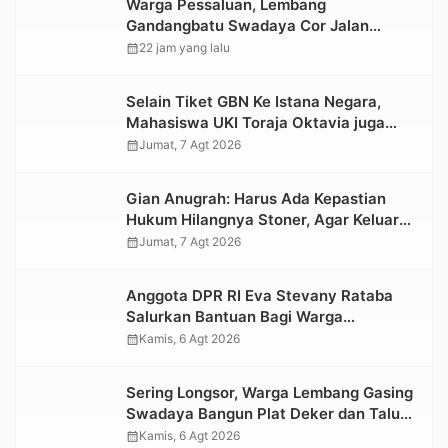
Warga Pessaluan, Lembang
Gandangbatu Swadaya Cor Jalan
Kabupaten
calendar_month
22 jam yang lalu
Selain Tiket GBN Ke Istana Negara,
Mahasiswa UKI Toraja Oktavia juga
Lolos ke Pekan Seni Mahasiswa
calendar_month
Jumat, 7 Agt 2026
Nasional 2026
Gian Anugrah: Harus Ada Kepastian
Hukum Hilangnya Stoner, Agar Keluarga
tidak Larut dalam Trauma dan
calendar_month
Jumat, 7 Agt 2026
Kesedihan Berkepanjangan
Anggota DPR RI Eva Stevany Rataba
Salurkan Bantuan Bagi Warga
Terdampak Longsor di Buntu Pepasan
calendar_month
Kamis, 6 Agt 2026
Sering Longsor, Warga Lembang Gasing
Swadaya Bangun Plat Deker dan Talut
Jalan Penghubung Antar Lembang
calendar_month
Kamis, 6 Agt 2026