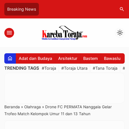
search
Breaking News
menu
light_mode
home
Adat dan Budaya
Arsitektur
Bastem
Bawaslu
B
TRENDING TAGS
#Toraja
#Toraja Utara
#Tana Toraja
#R
Beranda
»
Olahraga
»
Drone FC PERMATA Nanggala Gelar
Trofeo Match Kelompok Umur 11 dan 13 Tahun