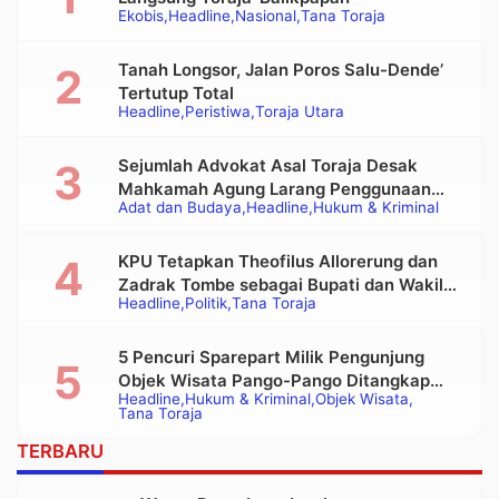
Ekobis
Headline
Nasional
Tana Toraja
Tanah Longsor, Jalan Poros Salu-Dende’
Tertutup Total
Headline
Peristiwa
Toraja Utara
Sejumlah Advokat Asal Toraja Desak
Mahkamah Agung Larang Penggunaan
Adat dan Budaya
Headline
Hukum & Kriminal
Alat Berat pada Eksekusi Rumah Adat
Tongkonan
KPU Tetapkan Theofilus Allorerung dan
Zadrak Tombe sebagai Bupati dan Wakil
Headline
Politik
Tana Toraja
Bupati Tana Toraja Terpilih
5 Pencuri Sparepart Milik Pengunjung
Objek Wisata Pango-Pango Ditangkap
Headline
Hukum & Kriminal
Objek Wisata
Polisi
Tana Toraja
TERBARU