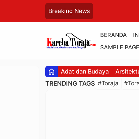
Breaking News
BERANDA
I
SAMPLE PAG
home
Adat dan Budaya
Arsitekt
TRENDING TAGS
#Toraja
#Tora