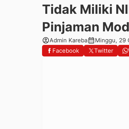
Tidak Miliki N
Pinjaman Mod
account_circle
calendar_month
Admin Kareba
Minggu, 29 
Facebook
Twitter