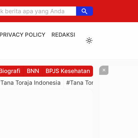
search
PRIVACY POLICY
REDAKSI
light_mode
×
Biografi
BNN
BPJS Kesehatan
BPJS Ketenaga
Tana Toraja Indonesia
#Tana Toraja Culture
#P