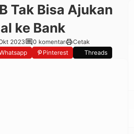
IB Tak Bisa Ajukan
al ke Bank
comment
print
Okt 2023
0 komentar
Cetak
Whatsapp
Pinterest
Threads