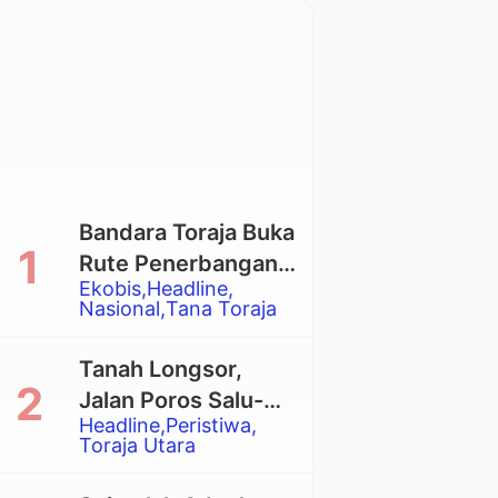
Bandara Toraja Buka
Rute Penerbangan
Ekobis
Headline
Langsung Toraja-
Nasional
Tana Toraja
Balikpapan
Tanah Longsor,
Jalan Poros Salu-
Headline
Peristiwa
Dende’ Tertutup
Toraja Utara
Total