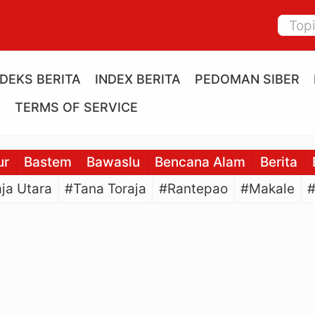
NDEKS BERITA
INDEX BERITA
PEDOMAN SIBER
E
TERMS OF SERVICE
ur
Bastem
Bawaslu
Bencana Alam
Berita
ja Utara
#Tana Toraja
#Rantepao
#Makale
#