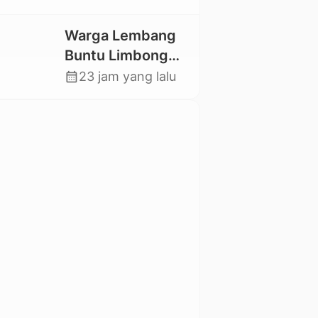
Utara Kembali
Datangi TKP
Warga Lembang
Buntu Limbong
Gandasil,
calendar_month
23 jam yang lalu
Swadaya Cor
Jalan Sepanjang
500 Meter