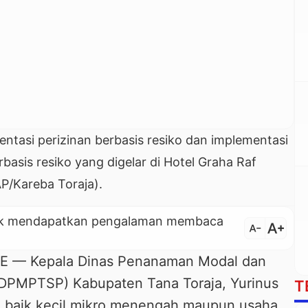
entasi perizinan berbasis resiko dan implementasi
asis resiko yang digelar di Hotel Graha Raf
P/Kareba Toraja).
untuk mendapatkan pengalaman membaca
text_increase
text_decrease
— Kepala Dinas Penanaman Modal dan
(DPMPTSP) Kabupaten Tana Toraja, Yurinus
T
 baik kecil mikro menengah maupun usaha