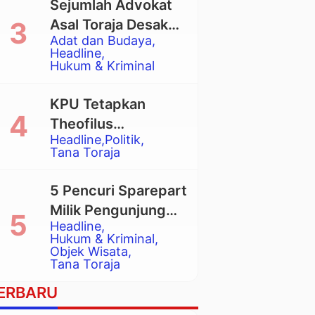
Sejumlah Advokat
Asal Toraja Desak
Adat dan Budaya
Mahkamah Agung
Headline
Larang Penggunaan
Hukum & Kriminal
Alat Berat pada
Eksekusi Rumah
KPU Tetapkan
Adat Tongkonan
Theofilus
Headline
Politik
Allorerung dan
Tana Toraja
Zadrak Tombe
sebagai Bupati dan
5 Pencuri Sparepart
Wakil Bupati Tana
Milik Pengunjung
Toraja Terpilih
Headline
Objek Wisata
Hukum & Kriminal
Pango-Pango
Objek Wisata
Tana Toraja
Ditangkap Polisi
ERBARU