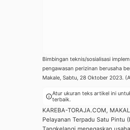
Bimbingan teknis/sosialisasi implem
pengawasan perizinan berusaha berb
Makale, Sabtu, 28 Oktober 2023. (A
Atur ukuran teks artikel ini 
info
terbaik.
KAREBA-TORAJA.COM, MAKALE 
Pelayanan Terpadu Satu Pintu 
Tangkelangi menegaskan usaha