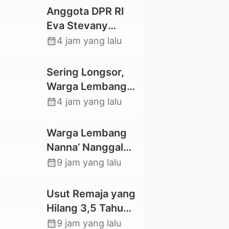
Anggota DPR RI
Eva Stevany
Rataba Salurkan
calendar_month
4 jam yang lalu
Bantuan Bagi
Warga Terdampak
Sering Longsor,
Longsor di Buntu
Warga Lembang
Pepasan
Gasing Swadaya
calendar_month
4 jam yang lalu
Bangun Plat
Deker dan Talut
Warga Lembang
Jalan
Nanna’ Nanggala,
Penghubung
Swadaya Cor
calendar_month
9 jam yang lalu
Antar Lembang
Jalan dan Bangun
Jembatan
Usut Remaja yang
Hilang 3,5 Tahun
Lalu, Polres Toraja
calendar_month
9 jam yang lalu