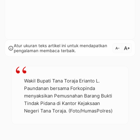
Atur ukuran teks artikel ini untuk mendapatkan
text_increase
info
text_decrease
pengalaman membaca terbaik.
Wakil Bupati Tana Toraja Erianto L.
Paundanan bersama Forkopinda
menyaksikan Pemusnahan Barang Bukti
Tindak Pidana di Kantor Kejaksaan
Negeri Tana Toraja. (Foto/HumasPolres)