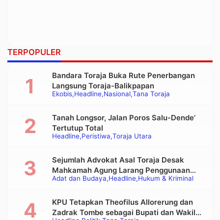
TERPOPULER
Bandara Toraja Buka Rute Penerbangan
Langsung Toraja-Balikpapan
Ekobis
Headline
Nasional
Tana Toraja
Tanah Longsor, Jalan Poros Salu-Dende’
Tertutup Total
Headline
Peristiwa
Toraja Utara
Sejumlah Advokat Asal Toraja Desak
Mahkamah Agung Larang Penggunaan
Adat dan Budaya
Headline
Hukum & Kriminal
Alat Berat pada Eksekusi Rumah Adat
Tongkonan
KPU Tetapkan Theofilus Allorerung dan
Zadrak Tombe sebagai Bupati dan Wakil