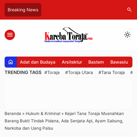
search
Breaking News
menu
light_mode
home
Adat dan Budaya
Arsitektur
Bastem
Bawaslu
B
TRENDING TAGS
#Toraja
#Toraja Utara
#Tana Toraja
#R
Beranda
»
Hukum & Kriminal
»
Kejari Tana Toraja Musnahkan
Barang Bukti Tindak Pidana, Ada Senjata Api, Ayam Sabung,
Narkoba dan Uang Palsu