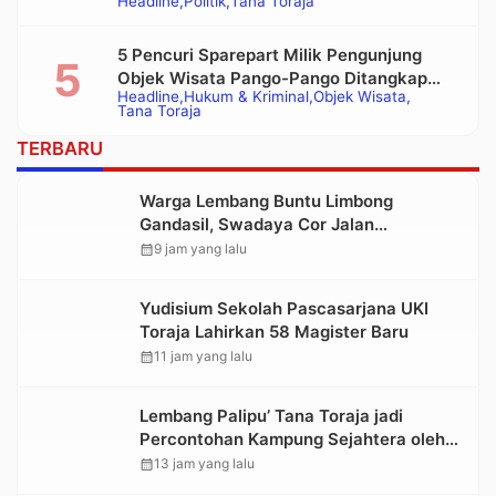
Headline
Politik
Tana Toraja
Bupati Tana Toraja Terpilih
5 Pencuri Sparepart Milik Pengunjung
Objek Wisata Pango-Pango Ditangkap
Headline
Hukum & Kriminal
Objek Wisata
Polisi
Tana Toraja
TERBARU
Warga Lembang Buntu Limbong
Gandasil, Swadaya Cor Jalan
Sepanjang 500 Meter
calendar_month
9 jam yang lalu
Yudisium Sekolah Pascasarjana UKI
Toraja Lahirkan 58 Magister Baru
calendar_month
11 jam yang lalu
Lembang Palipu’ Tana Toraja jadi
Percontohan Kampung Sejahtera oleh
Kemensos
calendar_month
13 jam yang lalu