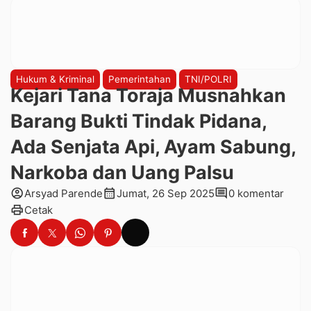
Hukum & Kriminal
Pemerintahan
TNI/POLRI
Kejari Tana Toraja Musnahkan
Barang Bukti Tindak Pidana,
Ada Senjata Api, Ayam Sabung,
Narkoba dan Uang Palsu
account_circle
calendar_month
comment
Arsyad Parende
Jumat, 26 Sep 2025
0 komentar
print
Cetak