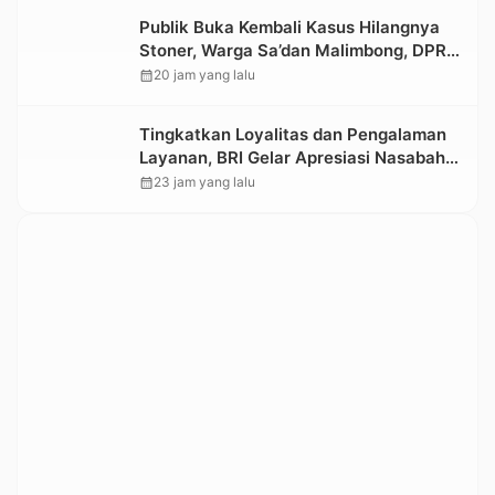
Publik Buka Kembali Kasus Hilangnya
Stoner, Warga Sa’dan Malimbong, DPRD
dan Stakeholder Terkait Diminta
calendar_month
20 jam yang lalu
Bersikap
Tingkatkan Loyalitas dan Pengalaman
Layanan, BRI Gelar Apresiasi Nasabah
Pensiunan
calendar_month
23 jam yang lalu