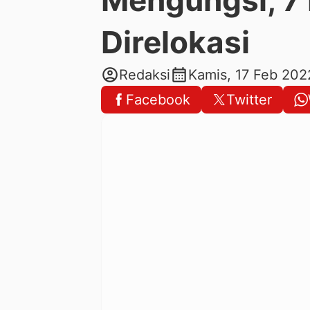
Direlokasi
account_circle
calendar_month
Redaksi
Kamis, 17 Feb 202
Facebook
Twitter