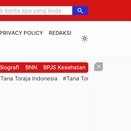
search
PRIVACY POLICY
REDAKSI
light_mode
×
Biografi
BNN
BPJS Kesehatan
BPJS Ketenaga
Tana Toraja Indonesia
#Tana Toraja Culture
#P