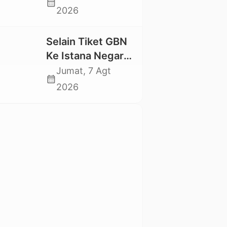
calendar_month
Swadaya Cor
2026
Jalan Kabupaten
Selain Tiket GBN
Ke Istana Negara,
Mahasiswa UKI
Jumat, 7 Agt
calendar_month
Toraja Oktavia
2026
juga Lolos ke
Pekan Seni
Mahasiswa
Nasional 2026