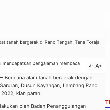
ibat tanah bergerak di Rano Tengah, Tana Toraja.
untuk mendapatkan pengalaman membaca
text_increase
text_decrease
Bencana alam tanah bergerak dengan
di Saruran, Dusun Kayangan, Lembang Rano
 2022, kian parah.
T
ilakukan oleh Badan Penanggulangan