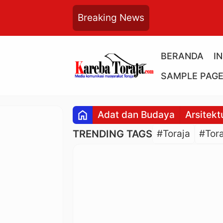
Breaking News
BERANDA
I
SAMPLE PAG
home
Adat dan Budaya
Arsitekt
TRENDING TAGS
#Toraja
#Tora