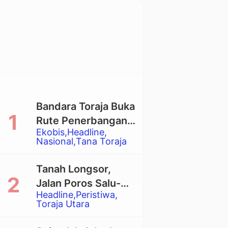
Bandara Toraja Buka
Rute Penerbangan
Ekobis
Headline
Langsung Toraja-
Nasional
Tana Toraja
Balikpapan
Tanah Longsor,
Jalan Poros Salu-
Headline
Peristiwa
Dende’ Tertutup
Toraja Utara
Total