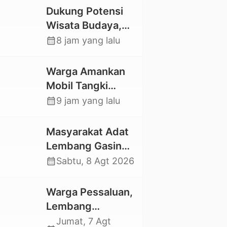
Dukung Potensi
Wisata Budaya,
Mahasiswa KKNT
calendar_month
8 jam yang lalu
Unhas 116
Kelurahan
Warga Amankan
Nonongan Utara
Mobil Tangki
Pasang Papan
Pelansir, Kasat
calendar_month
9 jam yang lalu
Informasi Objek
Reskrim Polres
Wisata Berbasis
Toraja Utara:
Masyarakat Adat
Digital
Proses Hukum
Lembang Gasing
Berjalan
Mengkendek Usir
calendar_month
Sabtu, 8 Agt 2026
Transparan
Paksa Penggarap
yang Rusak
Warga Pessaluan,
Kawasan Hutan
Lembang
Gandangbatu
Jumat, 7 Agt