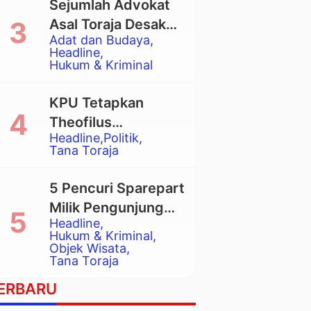
Sejumlah Advokat
Asal Toraja Desak
Adat dan Budaya
Mahkamah Agung
Headline
Larang Penggunaan
Hukum & Kriminal
Alat Berat pada
Eksekusi Rumah
KPU Tetapkan
Adat Tongkonan
Theofilus
Headline
Politik
Allorerung dan
Tana Toraja
Zadrak Tombe
sebagai Bupati dan
5 Pencuri Sparepart
Wakil Bupati Tana
Milik Pengunjung
Toraja Terpilih
Headline
Objek Wisata
Hukum & Kriminal
Pango-Pango
Objek Wisata
Tana Toraja
Ditangkap Polisi
ERBARU