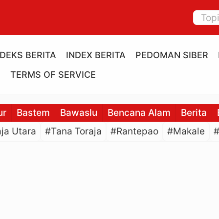
NDEKS BERITA
INDEX BERITA
PEDOMAN SIBER
E
TERMS OF SERVICE
ur
Bastem
Bawaslu
Bencana Alam
Berita
ja Utara
#Tana Toraja
#Rantepao
#Makale
#