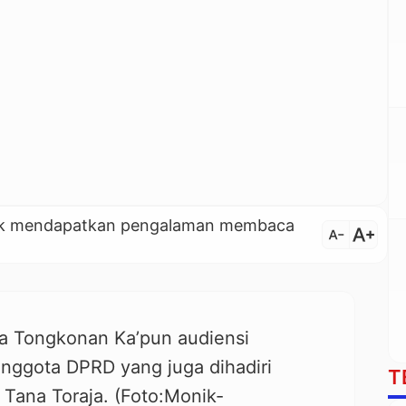
untuk mendapatkan pengalaman membaca
text_increase
text_decrease
a Tongkonan Ka’pun audiensi
nggota DPRD yang juga dihadiri
T
 Tana Toraja. (Foto:Monik-