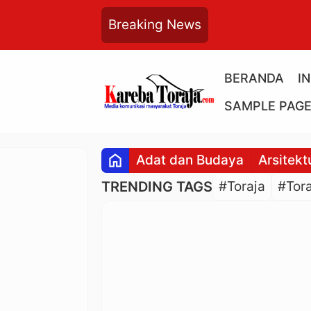
Breaking News
BERANDA
I
SAMPLE PAG
home
Adat dan Budaya
Arsitekt
TRENDING TAGS
#Toraja
#Tora