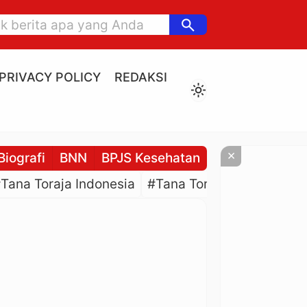
search
PRIVACY POLICY
REDAKSI
light_mode
×
Biografi
BNN
BPJS Kesehatan
BPJS Ketenaga
Tana Toraja Indonesia
#Tana Toraja Culture
#P