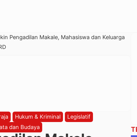
kin Pengadilan Makale, Mahasiswa dan Keluarga
RD
aja
Hukum & Kriminal
Legislatif
ata dan Budaya
T