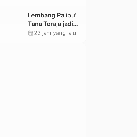
Magister Baru
Lembang Palipu’
Tana Toraja jadi
Percontohan
calendar_month
22 jam yang lalu
Kampung
Sejahtera oleh
Kemensos