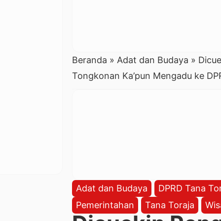
Beranda
»
Adat dan Budaya
»
Dicue
Tongkonan Ka’pun Mengadu ke DP
Adat dan Budaya
DPRD Tana Tor
Pemerintahan
Tana Toraja
Wis