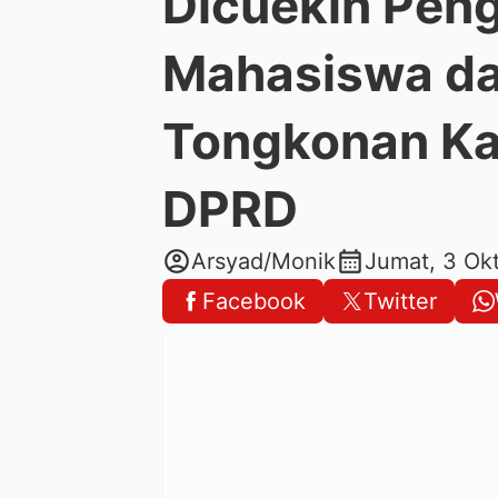
Dicuekin Peng
Mahasiswa da
Tongkonan Ka
DPRD
account_circle
calendar_month
Arsyad/Monik
Jumat, 3 Ok
Facebook
Twitter