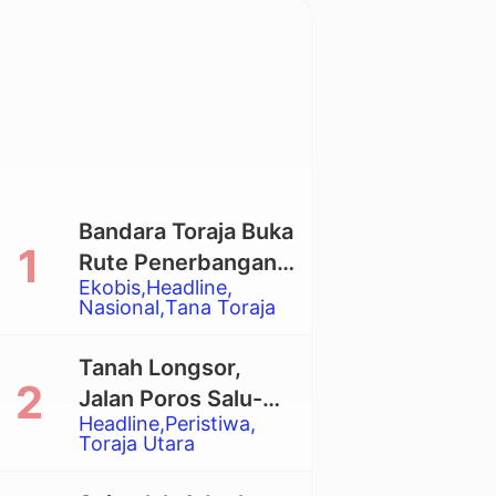
Bandara Toraja Buka
Rute Penerbangan
Ekobis
Headline
Langsung Toraja-
Nasional
Tana Toraja
Balikpapan
Tanah Longsor,
Jalan Poros Salu-
Headline
Peristiwa
Dende’ Tertutup
Toraja Utara
Total