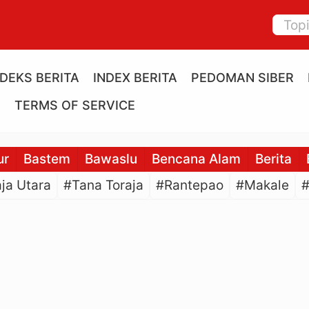
NDEKS BERITA
INDEX BERITA
PEDOMAN SIBER
E
TERMS OF SERVICE
ur
Bastem
Bawaslu
Bencana Alam
Berita
ja Utara
#Tana Toraja
#Rantepao
#Makale
#