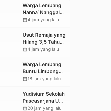
Warga Lembang
Nanna’ Nanggala,
Swadaya Cor
calendar_month
4 jam yang lalu
Jalan dan Bangun
Jembatan
Usut Remaja yang
Hilang 3,5 Tahun
Lalu, Polres Toraja
calendar_month
4 jam yang lalu
Utara Kembali
Datangi TKP
Warga Lembang
Buntu Limbong
Gandasil,
calendar_month
18 jam yang lalu
Swadaya Cor
Jalan Sepanjang
Yudisium Sekolah
500 Meter
Pascasarjana UKI
Toraja Lahirkan 58
calendar_month
20 jam yang lalu