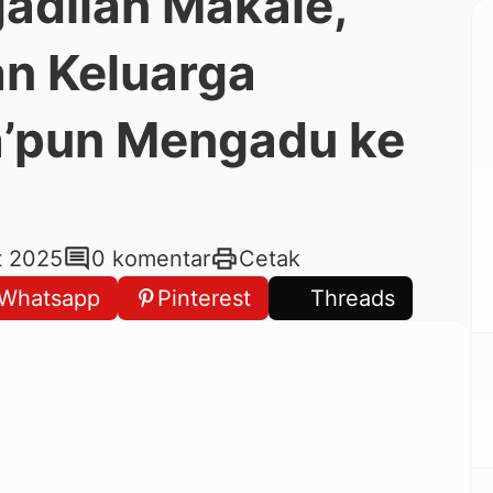
adilan Makale,
n Keluarga
’pun Mengadu ke
comment
print
t 2025
0 komentar
Cetak
Whatsapp
Pinterest
Threads