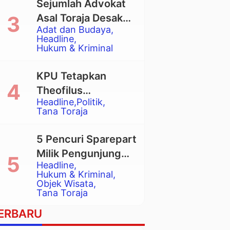
Sejumlah Advokat
Asal Toraja Desak
Adat dan Budaya
Mahkamah Agung
Headline
Larang Penggunaan
Hukum & Kriminal
Alat Berat pada
Eksekusi Rumah
KPU Tetapkan
Adat Tongkonan
Theofilus
Headline
Politik
Allorerung dan
Tana Toraja
Zadrak Tombe
sebagai Bupati dan
5 Pencuri Sparepart
Wakil Bupati Tana
Milik Pengunjung
Toraja Terpilih
Headline
Objek Wisata
Hukum & Kriminal
Pango-Pango
Objek Wisata
Tana Toraja
Ditangkap Polisi
ERBARU