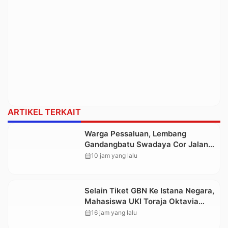
ARTIKEL TERKAIT
Warga Pessaluan, Lembang
Gandangbatu Swadaya Cor Jalan
Kabupaten
calendar_month
10 jam yang lalu
Selain Tiket GBN Ke Istana Negara,
Mahasiswa UKI Toraja Oktavia
juga Lolos ke Pekan Seni
calendar_month
16 jam yang lalu
Mahasiswa Nasional 2026