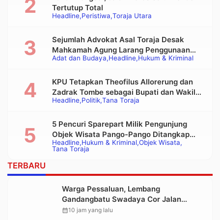
Tertutup Total
Headline
Peristiwa
Toraja Utara
Sejumlah Advokat Asal Toraja Desak
Mahkamah Agung Larang Penggunaan
Adat dan Budaya
Headline
Hukum & Kriminal
Alat Berat pada Eksekusi Rumah Adat
Tongkonan
KPU Tetapkan Theofilus Allorerung dan
Zadrak Tombe sebagai Bupati dan Wakil
Headline
Politik
Tana Toraja
Bupati Tana Toraja Terpilih
5 Pencuri Sparepart Milik Pengunjung
Objek Wisata Pango-Pango Ditangkap
Headline
Hukum & Kriminal
Objek Wisata
Polisi
Tana Toraja
TERBARU
Warga Pessaluan, Lembang
Gandangbatu Swadaya Cor Jalan
Kabupaten
calendar_month
10 jam yang lalu