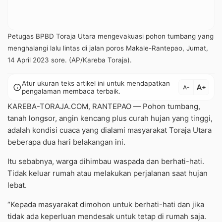
Petugas BPBD Toraja Utara mengevakuasi pohon tumbang yang
menghalangi lalu lintas di jalan poros Makale-Rantepao, Jumat,
14 April 2023 sore. (AP/Kareba Toraja).
Atur ukuran teks artikel ini untuk mendapatkan
text_increase
info
text_decrease
pengalaman membaca terbaik.
KAREBA-TORAJA.COM, RANTEPAO — Pohon tumbang,
tanah longsor, angin kencang plus curah hujan yang tinggi,
adalah kondisi cuaca yang dialami masyarakat Toraja Utara
beberapa dua hari belakangan ini.
Itu sebabnya, warga dihimbau waspada dan berhati-hati.
Tidak keluar rumah atau melakukan perjalanan saat hujan
lebat.
“Kepada masyarakat dimohon untuk berhati-hati dan jika
tidak ada keperluan mendesak untuk tetap di rumah saja.