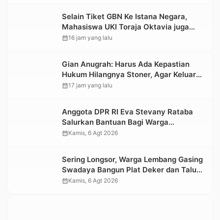
Selain Tiket GBN Ke Istana Negara,
Mahasiswa UKI Toraja Oktavia juga
Lolos ke Pekan Seni Mahasiswa
calendar_month
16 jam yang lalu
Nasional 2026
Gian Anugrah: Harus Ada Kepastian
Hukum Hilangnya Stoner, Agar Keluarga
tidak Larut dalam Trauma dan
calendar_month
17 jam yang lalu
Kesedihan Berkepanjangan
Anggota DPR RI Eva Stevany Rataba
Salurkan Bantuan Bagi Warga
Terdampak Longsor di Buntu Pepasan
calendar_month
Kamis, 6 Agt 2026
Sering Longsor, Warga Lembang Gasing
Swadaya Bangun Plat Deker dan Talut
Jalan Penghubung Antar Lembang
calendar_month
Kamis, 6 Agt 2026