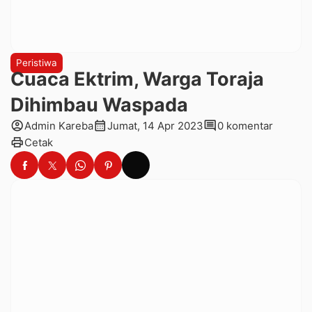
Peristiwa
Cuaca Ektrim, Warga Toraja
Dihimbau Waspada
account_circle
calendar_month
comment
Admin Kareba
Jumat, 14 Apr 2023
0 komentar
print
Cetak