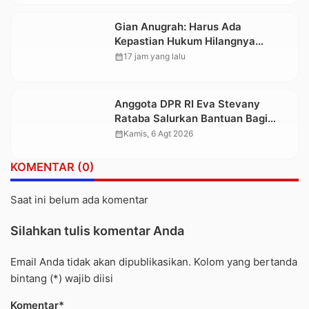
Gian Anugrah: Harus Ada
Kepastian Hukum Hilangnya
Stoner, Agar Keluarga tidak Larut
calendar_month
17 jam yang lalu
dalam Trauma dan Kesedihan
Berkepanjangan
Anggota DPR RI Eva Stevany
Rataba Salurkan Bantuan Bagi
Warga Terdampak Longsor di
calendar_month
Kamis, 6 Agt 2026
Buntu Pepasan
KOMENTAR (0)
Saat ini belum ada komentar
Silahkan tulis komentar Anda
Email Anda tidak akan dipublikasikan. Kolom yang bertanda
bintang (*) wajib diisi
Komentar*