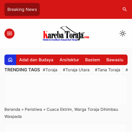
search
Breaking News
menu
light_mode
home
Adat dan Budaya
Arsitektur
Bastem
Bawaslu
B
TRENDING TAGS
#Toraja
#Toraja Utara
#Tana Toraja
#R
Beranda
»
Peristiwa
»
Cuaca Ektrim, Warga Toraja Dihimbau
Waspada