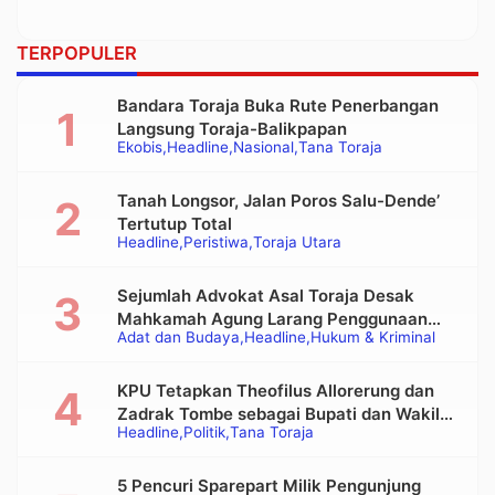
TERPOPULER
Bandara Toraja Buka Rute Penerbangan
Langsung Toraja-Balikpapan
Ekobis
Headline
Nasional
Tana Toraja
Tanah Longsor, Jalan Poros Salu-Dende’
Tertutup Total
Headline
Peristiwa
Toraja Utara
Sejumlah Advokat Asal Toraja Desak
Mahkamah Agung Larang Penggunaan
Adat dan Budaya
Headline
Hukum & Kriminal
Alat Berat pada Eksekusi Rumah Adat
Tongkonan
KPU Tetapkan Theofilus Allorerung dan
Zadrak Tombe sebagai Bupati dan Wakil
Headline
Politik
Tana Toraja
Bupati Tana Toraja Terpilih
5 Pencuri Sparepart Milik Pengunjung