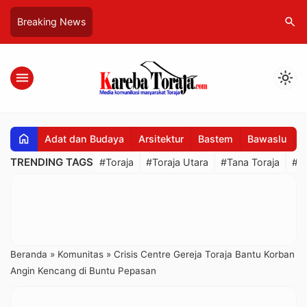
search
Breaking News
menu
light_mode
home
Adat dan Budaya
Arsitektur
Bastem
Bawaslu
B
TRENDING TAGS
#Toraja
#Toraja Utara
#Tana Toraja
#R
Beranda
»
Komunitas
»
Crisis Centre Gereja Toraja Bantu Korban
Angin Kencang di Buntu Pepasan