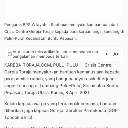
Pengurus BPS Wilayah II Rantepao menyalurkan bantuan dari
Crisis Centre Gereja Toraja kepada para korban angin kencang di
Pulu'-Pulu', Kecamatan Buntu Pepasan.
Atur ukuran teks artikel ini untuk mendapatkan
text_increase
info
text_decrease
pengalaman membaca terbaik.
KAREBA-TORAJA.COM, PULU-PULU — Crisis Centre
Gereja Toraja menyalurkan bantuan kemanusiaan kepada
para pemilik rumah, yang bangunannya rusak diterjang
angin kencang di Lembang Pulu’-Pulu’, Kecamatan Buntu
Pepasan, Toraja Utara, Kamis, 8 April 2021.
Selain kepada warga yang terdampak bencana, bantuan
diberikan juga kepada Gereja Gerakan Pantekosta (GGP
Tondok Ba’ru).