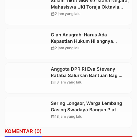
Selain Tiket GBN Ke Istana Negara,
Mahasiswa UKI Toraja Oktavia
juga Lolos ke Pekan Seni
calendar_month
2 jam yang lalu
Mahasiswa Nasional 2026
Gian Anugrah: Harus Ada
Kepastian Hukum Hilangnya
Stoner, Agar Keluarga tidak Larut
calendar_month
2 jam yang lalu
dalam Trauma dan Kesedihan
Berkepanjangan
Anggota DPR RI Eva Stevany
Rataba Salurkan Bantuan Bagi
Warga Terdampak Longsor di
calendar_month
18 jam yang lalu
Buntu Pepasan
Sering Longsor, Warga Lembang
Gasing Swadaya Bangun Plat
Deker dan Talut Jalan Penghubung
calendar_month
18 jam yang lalu
Antar Lembang
KOMENTAR (0)