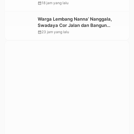
Jalan Penghubung Antar Lembang
calendar_month
18 jam yang lalu
Warga Lembang Nanna’ Nanggala,
Swadaya Cor Jalan dan Bangun
Jembatan
calendar_month
23 jam yang lalu