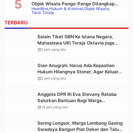
Objek Wisata Pango-Pango Ditangkap
Headline
Hukum & Kriminal
Objek Wisata
Polisi
Tana Toraja
TERBARU
Selain Tiket GBN Ke Istana Negara,
Mahasiswa UKI Toraja Oktavia juga
Lolos ke Pekan Seni Mahasiswa
calendar_month
2 jam yang lalu
Nasional 2026
Gian Anugrah: Harus Ada Kepastian
Hukum Hilangnya Stoner, Agar Keluarga
tidak Larut dalam Trauma dan
calendar_month
2 jam yang lalu
Kesedihan Berkepanjangan
Anggota DPR RI Eva Stevany Rataba
Salurkan Bantuan Bagi Warga
Terdampak Longsor di Buntu Pepasan
calendar_month
18 jam yang lalu
Sering Longsor, Warga Lembang Gasing
Swadaya Bangun Plat Deker dan Talut