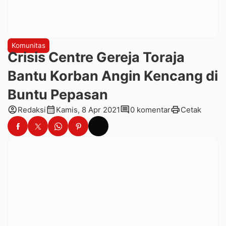
Komunitas
Crisis Centre Gereja Toraja
Bantu Korban Angin Kencang di
Buntu Pepasan
account_circle
calendar_month
comment
print
Redaksi
Kamis, 8 Apr 2021
0 komentar
Cetak