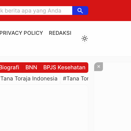
search
PRIVACY POLICY
REDAKSI
light_mode
×
Biografi
BNN
BPJS Kesehatan
BPJS Ketenaga
Tana Toraja Indonesia
#Tana Toraja Culture
#P