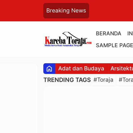
Breaking News
BERANDA
I
SAMPLE PAG
home
Adat dan Budaya
Arsitekt
TRENDING TAGS
#Toraja
#Tora