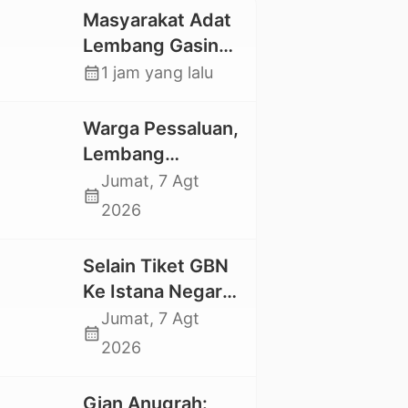
Masyarakat Adat
Lembang Gasing
Mengkendek Usir
calendar_month
1 jam yang lalu
Paksa Penggarap
yang Rusak
Warga Pessaluan,
Kawasan Hutan
Lembang
Gandangbatu
Jumat, 7 Agt
calendar_month
Swadaya Cor
2026
Jalan Kabupaten
Selain Tiket GBN
Ke Istana Negara,
Mahasiswa UKI
Jumat, 7 Agt
calendar_month
Toraja Oktavia
2026
juga Lolos ke
Pekan Seni
Gian Anugrah: