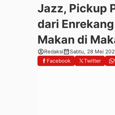
Jazz, Pickup
dari Enrekan
Makan di Mak
account_circle
calendar_month
Redaksi
Sabtu, 28 Mei 20
Facebook
Twitter