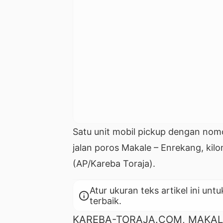
Satu unit mobil pickup dengan nom
jalan poros Makale – Enrekang, kil
(AP/Kareba Toraja).
Atur ukuran teks artikel ini 
info
terbaik.
KAREBA-TORAJA.COM, MAKALE —