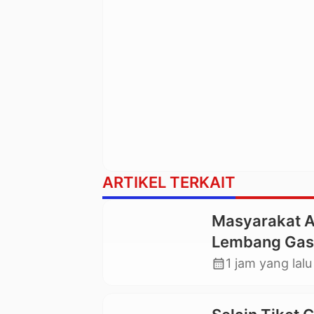
ARTIKEL TERKAIT
Masyarakat 
Lembang Gas
Mengkendek 
calendar_month
1 jam yang lalu
Paksa Pengg
yang Rusak