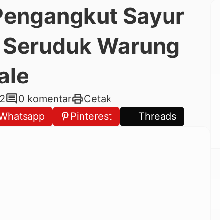
 Pengangkut Sayur
g Seruduk Warung
ale
comment
print
22
0 komentar
Cetak
Whatsapp
Pinterest
Threads