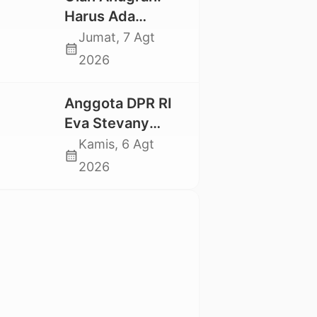
Mahasiswa
Harus Ada
Nasional 2026
Kepastian Hukum
Jumat, 7 Agt
calendar_month
Hilangnya Stoner,
2026
Agar Keluarga
tidak Larut dalam
Anggota DPR RI
Trauma dan
Eva Stevany
Kesedihan
Rataba Salurkan
Kamis, 6 Agt
Berkepanjangan
calendar_month
Bantuan Bagi
2026
Warga Terdampak
Longsor di Buntu
Pepasan