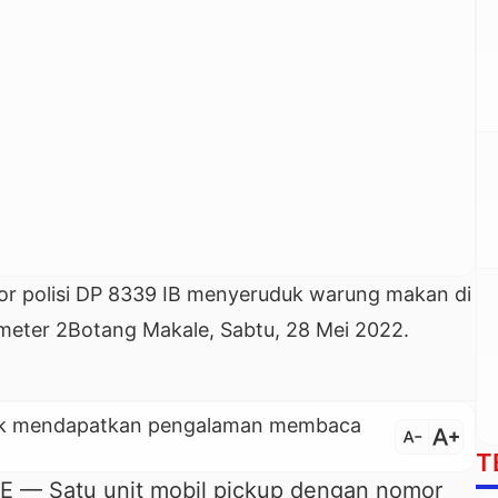
or polisi DP 8339 IB menyeruduk warung makan di
ometer 2Botang Makale, Sabtu, 28 Mei 2022.
untuk mendapatkan pengalaman membaca
text_increase
text_decrease
T
 Satu unit mobil pickup dengan nomor