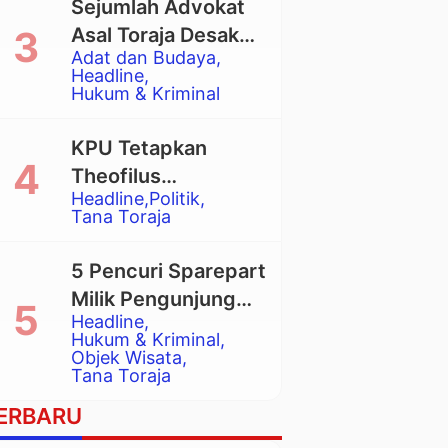
Sejumlah Advokat
Asal Toraja Desak
Adat dan Budaya
Mahkamah Agung
Headline
Larang Penggunaan
Hukum & Kriminal
Alat Berat pada
Eksekusi Rumah
KPU Tetapkan
Adat Tongkonan
Theofilus
Headline
Politik
Allorerung dan
Tana Toraja
Zadrak Tombe
sebagai Bupati dan
5 Pencuri Sparepart
Wakil Bupati Tana
Milik Pengunjung
Toraja Terpilih
Headline
Objek Wisata
Hukum & Kriminal
Pango-Pango
Objek Wisata
Tana Toraja
Ditangkap Polisi
ERBARU