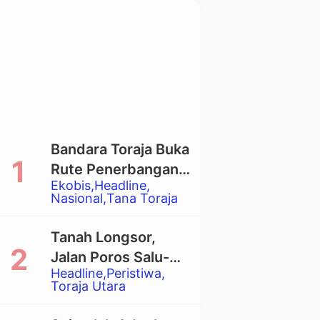
Bandara Toraja Buka
Rute Penerbangan
Ekobis
Headline
Langsung Toraja-
Nasional
Tana Toraja
Balikpapan
Tanah Longsor,
Jalan Poros Salu-
Headline
Peristiwa
Dende’ Tertutup
Toraja Utara
Total