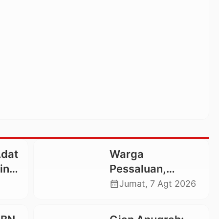
Adat
Warga
ing
Pessaluan,
Usir
Lembang
calendar_month
Jumat, 7 Agt 2026
arap
Gandangbatu
Swadaya Cor