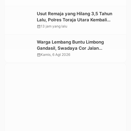
Usut Remaja yang Hilang 3,5 Tahun
Lalu, Polres Toraja Utara Kembali
Datangi TKP
calendar_month
13 jam yang lalu
Warga Lembang Buntu Limbong
Gandasil, Swadaya Cor Jalan
Sepanjang 500 Meter
calendar_month
Kamis, 6 Agt 2026