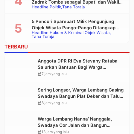
Zadrak Tombe sebagai Bupati dan Wakil
Headline
Politik
Tana Toraja
Bupati Tana Toraja Terpilih
5 Pencuri Sparepart Milik Pengunjung
Objek Wisata Pango-Pango Ditangkap
Headline
Hukum & Kriminal
Objek Wisata
Polisi
Tana Toraja
TERBARU
Anggota DPR RI Eva Stevany Rataba
Salurkan Bantuan Bagi Warga
Terdampak Longsor di Buntu Pepasan
calendar_month
7 jam yang lalu
Sering Longsor, Warga Lembang Gasing
Swadaya Bangun Plat Deker dan Talut
Jalan Penghubung Antar Lembang
calendar_month
8 jam yang lalu
Warga Lembang Nanna’ Nanggala,
Swadaya Cor Jalan dan Bangun
Jembatan
calendar_month
13 jam yang lalu