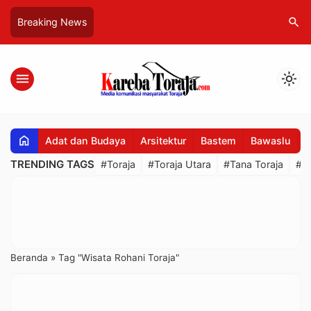
search
Breaking News
menu
light_mode
home
Adat dan Budaya
Arsitektur
Bastem
Bawaslu
B
TRENDING TAGS
#Toraja
#Toraja Utara
#Tana Toraja
#R
Beranda
»
Tag "Wisata Rohani Toraja"