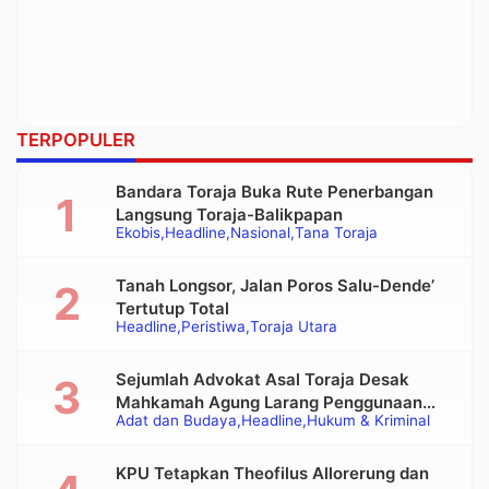
TERPOPULER
Bandara Toraja Buka Rute Penerbangan
Langsung Toraja-Balikpapan
Ekobis
Headline
Nasional
Tana Toraja
Tanah Longsor, Jalan Poros Salu-Dende’
Tertutup Total
Headline
Peristiwa
Toraja Utara
Sejumlah Advokat Asal Toraja Desak
Mahkamah Agung Larang Penggunaan
Adat dan Budaya
Headline
Hukum & Kriminal
Alat Berat pada Eksekusi Rumah Adat
Tongkonan
KPU Tetapkan Theofilus Allorerung dan