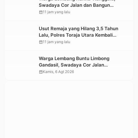
Swadaya Cor Jalan dan Bangun
Jembatan
calendar_month
11 jam yang lalu
Usut Remaja yang Hilang 3,5 Tahun
Lalu, Polres Toraja Utara Kembali
Datangi TKP
calendar_month
11 jam yang lalu
Warga Lembang Buntu Limbong
Gandasil, Swadaya Cor Jalan
Sepanjang 500 Meter
calendar_month
Kamis, 6 Agt 2026