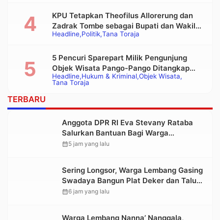
Tongkonan
KPU Tetapkan Theofilus Allorerung dan
Zadrak Tombe sebagai Bupati dan Wakil
Headline
Politik
Tana Toraja
Bupati Tana Toraja Terpilih
5 Pencuri Sparepart Milik Pengunjung
Objek Wisata Pango-Pango Ditangkap
Headline
Hukum & Kriminal
Objek Wisata
Polisi
Tana Toraja
TERBARU
Anggota DPR RI Eva Stevany Rataba
Salurkan Bantuan Bagi Warga
Terdampak Longsor di Buntu Pepasan
calendar_month
5 jam yang lalu
Sering Longsor, Warga Lembang Gasing
Swadaya Bangun Plat Deker dan Talut
Jalan Penghubung Antar Lembang
calendar_month
6 jam yang lalu
Warga Lembang Nanna’ Nanggala,