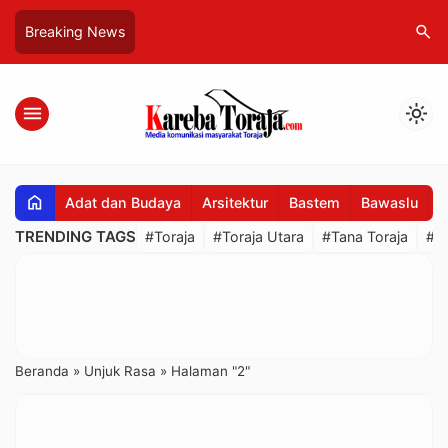
search
Breaking News
menu
light_mode
home
Adat dan Budaya
Arsitektur
Bastem
Bawaslu
B
TRENDING TAGS
#Toraja
#Toraja Utara
#Tana Toraja
#R
Beranda
»
Unjuk Rasa
»
Halaman "2"