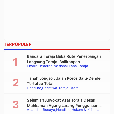
TERPOPULER
Bandara Toraja Buka Rute Penerbangan
Langsung Toraja-Balikpapan
Ekobis
Headline
Nasional
Tana Toraja
Tanah Longsor, Jalan Poros Salu-Dende’
Tertutup Total
Headline
Peristiwa
Toraja Utara
Sejumlah Advokat Asal Toraja Desak
Mahkamah Agung Larang Penggunaan
Adat dan Budaya
Headline
Hukum & Kriminal
Alat Berat pada Eksekusi Rumah Adat