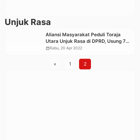
Unjuk Rasa
Aliansi Masyarakat Peduli Toraja
Utara Unjuk Rasa di DPRD, Usung 7
Tuntutan
calendar_month
Rabu, 20 Apr 2022
«
1
2