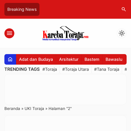
search
Breaking News
menu
light_mode
home
Adat dan Budaya
Arsitektur
Bastem
Bawaslu
B
TRENDING TAGS
#Toraja
#Toraja Utara
#Tana Toraja
#R
Beranda
»
UKI Toraja
»
Halaman "2"