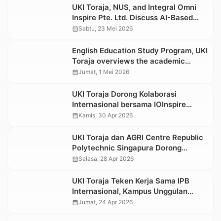
UKI Toraja, NUS, and Integral Omni
Inspire Pte. Ltd. Discuss AI-Based
Innovation for Agriculture and
calendar_month
Sabtu, 23 Mei 2026
Healthcare Collaboration
English Education Study Program, UKI
Toraja overviews the academic
presentation at Universiti Malaya
calendar_month
Jumat, 1 Mei 2026
UKI Toraja Dorong Kolaborasi
Internasional bersama IOInspire
Singapore dan National University of
calendar_month
Kamis, 30 Apr 2026
Singapore
UKI Toraja dan AGRI Centre Republic
Polytechnic Singapura Dorong
Pengembangan Tanaman Lokal Khas
calendar_month
Selasa, 28 Apr 2026
Toraja
UKI Toraja Teken Kerja Sama IPB
Internasional, Kampus Unggulan
Bidang Industri Pariwisata,
calendar_month
Jumat, 24 Apr 2026
Perhotelan dan Bisnis