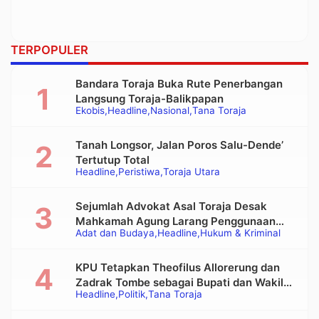
TERPOPULER
Bandara Toraja Buka Rute Penerbangan
Langsung Toraja-Balikpapan
Ekobis
Headline
Nasional
Tana Toraja
Tanah Longsor, Jalan Poros Salu-Dende’
Tertutup Total
Headline
Peristiwa
Toraja Utara
Sejumlah Advokat Asal Toraja Desak
Mahkamah Agung Larang Penggunaan
Adat dan Budaya
Headline
Hukum & Kriminal
Alat Berat pada Eksekusi Rumah Adat
Tongkonan
KPU Tetapkan Theofilus Allorerung dan
Zadrak Tombe sebagai Bupati dan Wakil
Headline
Politik
Tana Toraja
Bupati Tana Toraja Terpilih