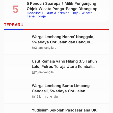
5 Pencuri Sparepart Milik Pengunjung
Objek Wisata Pango-Pango Ditangkap
Headline
Hukum & Kriminal
Objek Wisata
Polisi
Tana Toraja
TERBARU
Warga Lembang Nanna’ Nanggala,
Swadaya Cor Jalan dan Bangun
Jembatan
calendar_month
2 jam yang lalu
Usut Remaja yang Hilang 3,5 Tahun
Lalu, Polres Toraja Utara Kembali
Datangi TKP
calendar_month
2 jam yang lalu
Warga Lembang Buntu Limbong
Gandasil, Swadaya Cor Jalan
Sepanjang 500 Meter
calendar_month
16 jam yang lalu
Yudisium Sekolah Pascasarjana UKI