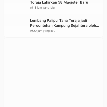
Toraja Lahirkan 58 Magister Baru
calendar_month
18 jam yang lalu
Lembang Palipu’ Tana Toraja jadi
Percontohan Kampung Sejahtera oleh
Kemensos
calendar_month
20 jam yang lalu