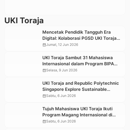
UKI Toraja
Mencetak Pendidik Tangguh Era
Digital: Kolaborasi PGSD UKI Toraja
dan IAKN Toraja Melalui Seminar
calendar_month
Jumat, 12 Jun 2026
Kesehatan Mental
UKI Toraja Sambut 31 Mahasiswa
Internasional dalam Program BIPA
Semester Genap 2025/2026
calendar_month
Selasa, 9 Jun 2026
UKI Toraja and Republic Polytechnic
Singapore Explore Sustainable
Agricultural Potential in Tana Toraja:
calendar_month
Sabtu, 6 Jun 2026
From Local Commodities to Global
Opportunities
Tujuh Mahasiswa UKI Toraja Ikuti
Program Magang Internasional di
Taiwan
calendar_month
Sabtu, 6 Jun 2026