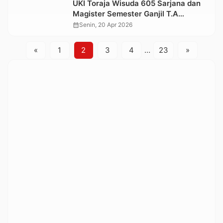
UKI Toraja Wisuda 605 Sarjana dan
Magister Semester Ganjil T.A
2025/2026, Rektor Sampaikan
calendar_month
Senin, 20 Apr 2026
Sejumlah Capaian
«
1
2
3
4
…
23
»