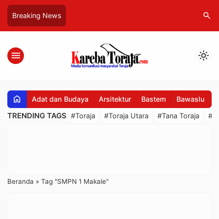
search
Breaking News
menu
light_mode
home
Adat dan Budaya
Arsitektur
Bastem
Bawaslu
B
TRENDING TAGS
#Toraja
#Toraja Utara
#Tana Toraja
#R
Beranda
»
Tag "SMPN 1 Makale"