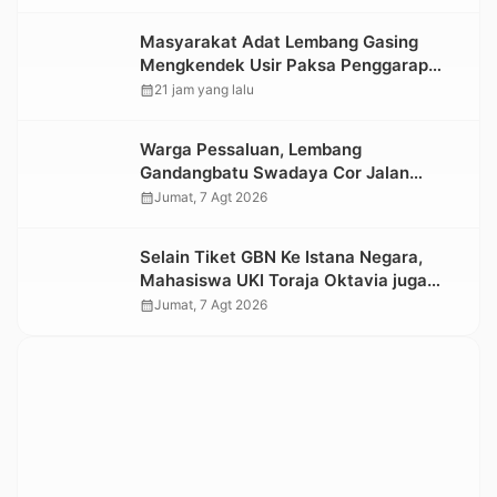
Masyarakat Adat Lembang Gasing
Mengkendek Usir Paksa Penggarap
yang Rusak Kawasan Hutan
calendar_month
21 jam yang lalu
Warga Pessaluan, Lembang
Gandangbatu Swadaya Cor Jalan
Kabupaten
calendar_month
Jumat, 7 Agt 2026
Selain Tiket GBN Ke Istana Negara,
Mahasiswa UKI Toraja Oktavia juga
Lolos ke Pekan Seni Mahasiswa
calendar_month
Jumat, 7 Agt 2026
Nasional 2026