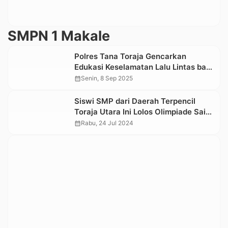
SMPN 1 Makale
Polres Tana Toraja Gencarkan
Edukasi Keselamatan Lalu Lintas bagi
Anak Sekolah Lewat Program “Police
calendar_month
Senin, 8 Sep 2025
Go To School”
Siswi SMP dari Daerah Terpencil
Toraja Utara Ini Lolos Olimpiade Sains
Nasional Tahun 2024
calendar_month
Rabu, 24 Jul 2024