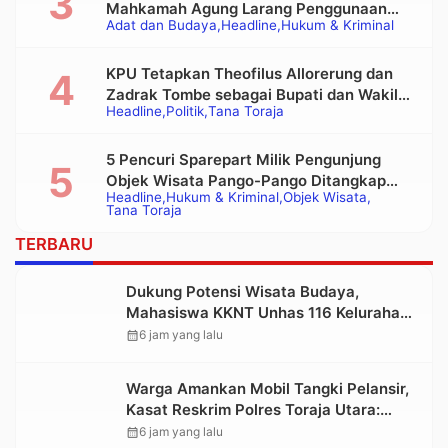
Mahkamah Agung Larang Penggunaan
Adat dan Budaya
Headline
Hukum & Kriminal
Alat Berat pada Eksekusi Rumah Adat
Tongkonan
KPU Tetapkan Theofilus Allorerung dan
Zadrak Tombe sebagai Bupati dan Wakil
Headline
Politik
Tana Toraja
Bupati Tana Toraja Terpilih
5 Pencuri Sparepart Milik Pengunjung
Objek Wisata Pango-Pango Ditangkap
Headline
Hukum & Kriminal
Objek Wisata
Polisi
Tana Toraja
TERBARU
Dukung Potensi Wisata Budaya,
Mahasiswa KKNT Unhas 116 Kelurahan
Nonongan Utara Pasang Papan
calendar_month
6 jam yang lalu
Informasi Objek Wisata Berbasis Digital
Warga Amankan Mobil Tangki Pelansir,
Kasat Reskrim Polres Toraja Utara:
Proses Hukum Berjalan Transparan
calendar_month
6 jam yang lalu