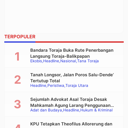
TERPOPULER
Bandara Toraja Buka Rute Penerbangan
Langsung Toraja-Balikpapan
Ekobis
Headline
Nasional
Tana Toraja
Tanah Longsor, Jalan Poros Salu-Dende’
Tertutup Total
Headline
Peristiwa
Toraja Utara
Sejumlah Advokat Asal Toraja Desak
Mahkamah Agung Larang Penggunaan
Adat dan Budaya
Headline
Hukum & Kriminal
Alat Berat pada Eksekusi Rumah Adat
Tongkonan
KPU Tetapkan Theofilus Allorerung dan