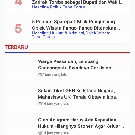
Zadrak Tombe sebagai Bupati dan Wakil
Headline
Politik
Tana Toraja
Bupati Tana Toraja Terpilih
5 Pencuri Sparepart Milik Pengunjung
Objek Wisata Pango-Pango Ditangkap
Headline
Hukum & Kriminal
Objek Wisata
Polisi
Tana Toraja
TERBARU
Warga Pessaluan, Lembang
Gandangbatu Swadaya Cor Jalan
Kabupaten
calendar_month
7 jam yang lalu
Selain Tiket GBN Ke Istana Negara,
Mahasiswa UKI Toraja Oktavia juga
Lolos ke Pekan Seni Mahasiswa
calendar_month
14 jam yang lalu
Nasional 2026
Gian Anugrah: Harus Ada Kepastian
Hukum Hilangnya Stoner, Agar Keluarga
tidak Larut dalam Trauma dan
calendar_month
14 jam yang lalu