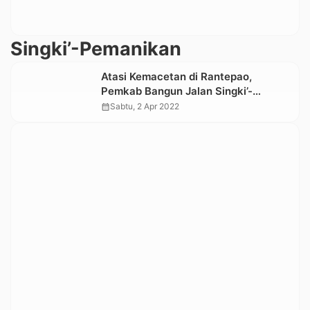
Singki’-Pemanikan
Atasi Kemacetan di Rantepao,
Pemkab Bangun Jalan Singki’-
Pemanikan
calendar_month
Sabtu, 2 Apr 2022