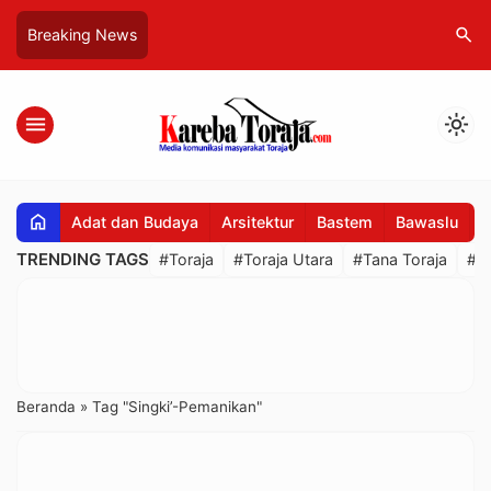
search
Breaking News
menu
light_mode
home
Adat dan Budaya
Arsitektur
Bastem
Bawaslu
B
TRENDING TAGS
#Toraja
#Toraja Utara
#Tana Toraja
#R
Beranda
»
Tag "Singki’-Pemanikan"