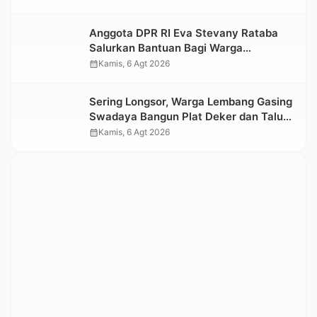
Kesedihan Berkepanjangan
Anggota DPR RI Eva Stevany Rataba
Salurkan Bantuan Bagi Warga
Terdampak Longsor di Buntu Pepasan
calendar_month
Kamis, 6 Agt 2026
Sering Longsor, Warga Lembang Gasing
Swadaya Bangun Plat Deker dan Talut
Jalan Penghubung Antar Lembang
calendar_month
Kamis, 6 Agt 2026