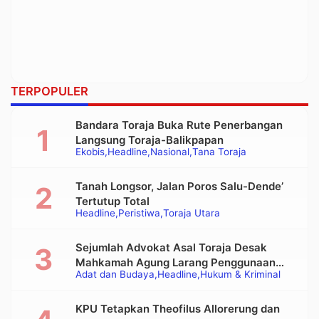
TERPOPULER
Bandara Toraja Buka Rute Penerbangan
Langsung Toraja-Balikpapan
Ekobis
Headline
Nasional
Tana Toraja
Tanah Longsor, Jalan Poros Salu-Dende’
Tertutup Total
Headline
Peristiwa
Toraja Utara
Sejumlah Advokat Asal Toraja Desak
Mahkamah Agung Larang Penggunaan
Adat dan Budaya
Headline
Hukum & Kriminal
Alat Berat pada Eksekusi Rumah Adat
Tongkonan
KPU Tetapkan Theofilus Allorerung dan