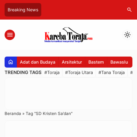
search
Breaking News
menu
light_mode
home
Adat dan Budaya
Arsitektur
Bastem
Bawaslu
B
TRENDING TAGS
#Toraja
#Toraja Utara
#Tana Toraja
#R
Beranda
»
Tag "SD Kristen Sa’dan"