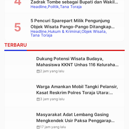
Zadrak Tombe sebagai Bupati dan Wakil
Headline
Politik
Tana Toraja
Bupati Tana Toraja Terpilih
5 Pencuri Sparepart Milik Pengunjung
Objek Wisata Pango-Pango Ditangkap
Headline
Hukum & Kriminal
Objek Wisata
Polisi
Tana Toraja
TERBARU
Dukung Potensi Wisata Budaya,
Mahasiswa KKNT Unhas 116 Kelurahan
Nonongan Utara Pasang Papan
calendar_month
2 jam yang lalu
Informasi Objek Wisata Berbasis Digital
Warga Amankan Mobil Tangki Pelansir,
Kasat Reskrim Polres Toraja Utara:
Proses Hukum Berjalan Transparan
calendar_month
3 jam yang lalu
Masyarakat Adat Lembang Gasing
Mengkendek Usir Paksa Penggarap
yang Rusak Kawasan Hutan
calendar_month
17 jam yang lalu