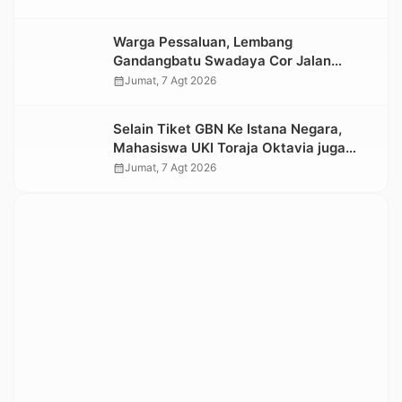
Warga Pessaluan, Lembang
Gandangbatu Swadaya Cor Jalan
Kabupaten
calendar_month
Jumat, 7 Agt 2026
Selain Tiket GBN Ke Istana Negara,
Mahasiswa UKI Toraja Oktavia juga
Lolos ke Pekan Seni Mahasiswa
calendar_month
Jumat, 7 Agt 2026
Nasional 2026