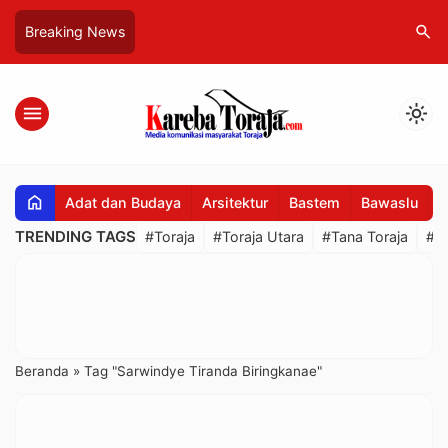
search
Breaking News
menu
light_mode
home
Adat dan Budaya
Arsitektur
Bastem
Bawaslu
B
TRENDING TAGS
#Toraja
#Toraja Utara
#Tana Toraja
#R
Beranda
»
Tag "Sarwindye Tiranda Biringkanae"