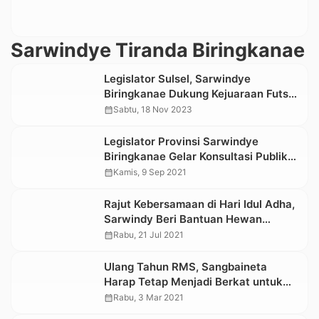
Sarwindye Tiranda Biringkanae
Legislator Sulsel, Sarwindye
Biringkanae Dukung Kejuaraan Futsal
dan Basket Tingkat Sulsel di Toraja
calendar_month
Sabtu, 18 Nov 2023
Utara
Legislator Provinsi Sarwindye
Biringkanae Gelar Konsultasi Publik
Ranperda Sistem Pertanian Organik
calendar_month
Kamis, 9 Sep 2021
Rajut Kebersamaan di Hari Idul Adha,
Sarwindy Beri Bantuan Hewan
Qurban
calendar_month
Rabu, 21 Jul 2021
Ulang Tahun RMS, Sangbaineta
Harap Tetap Menjadi Berkat untuk
Masyarakat
calendar_month
Rabu, 3 Mar 2021