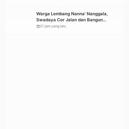
Warga Lembang Nanna’ Nanggala,
Swadaya Cor Jalan dan Bangun
Jembatan
calendar_month
21 jam yang lalu