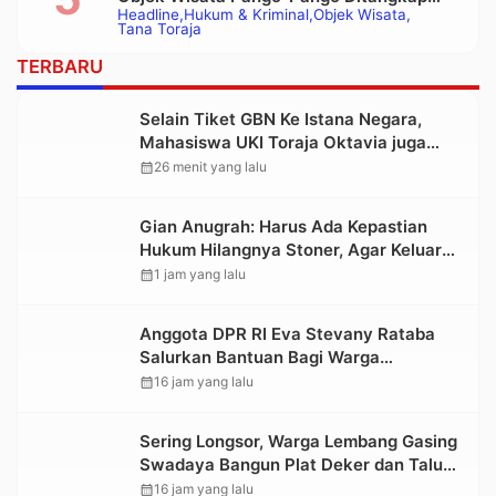
Headline
Hukum & Kriminal
Objek Wisata
Polisi
Tana Toraja
TERBARU
Selain Tiket GBN Ke Istana Negara,
Mahasiswa UKI Toraja Oktavia juga
Lolos ke Pekan Seni Mahasiswa
calendar_month
26 menit yang lalu
Nasional 2026
Gian Anugrah: Harus Ada Kepastian
Hukum Hilangnya Stoner, Agar Keluarga
tidak Larut dalam Trauma dan
calendar_month
1 jam yang lalu
Kesedihan Berkepanjangan
Anggota DPR RI Eva Stevany Rataba
Salurkan Bantuan Bagi Warga
Terdampak Longsor di Buntu Pepasan
calendar_month
16 jam yang lalu
Sering Longsor, Warga Lembang Gasing
Swadaya Bangun Plat Deker dan Talut
Jalan Penghubung Antar Lembang
calendar_month
16 jam yang lalu