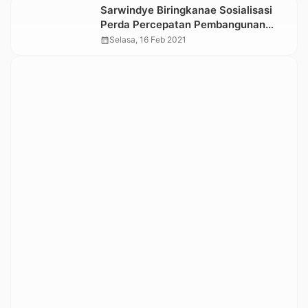
Sarwindye Biringkanae Sosialisasi
Perda Percepatan Pembangunan
Perdesaan di Kecamatan Simbuang
calendar_month
Selasa, 16 Feb 2021