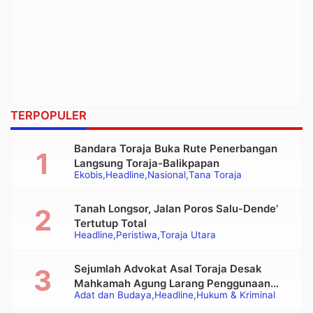
TERPOPULER
Bandara Toraja Buka Rute Penerbangan
Langsung Toraja-Balikpapan
Ekobis
Headline
Nasional
Tana Toraja
Tanah Longsor, Jalan Poros Salu-Dende’
Tertutup Total
Headline
Peristiwa
Toraja Utara
Sejumlah Advokat Asal Toraja Desak
Mahkamah Agung Larang Penggunaan
Adat dan Budaya
Headline
Hukum & Kriminal
Alat Berat pada Eksekusi Rumah Adat
Tongkonan