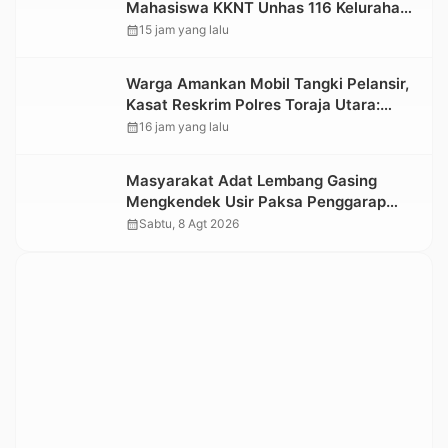
Mahasiswa KKNT Unhas 116 Kelurahan
Nonongan Utara Pasang Papan
calendar_month
15 jam yang lalu
Informasi Objek Wisata Berbasis Digital
Warga Amankan Mobil Tangki Pelansir,
Kasat Reskrim Polres Toraja Utara:
Proses Hukum Berjalan Transparan
calendar_month
16 jam yang lalu
Masyarakat Adat Lembang Gasing
Mengkendek Usir Paksa Penggarap
yang Rusak Kawasan Hutan
calendar_month
Sabtu, 8 Agt 2026