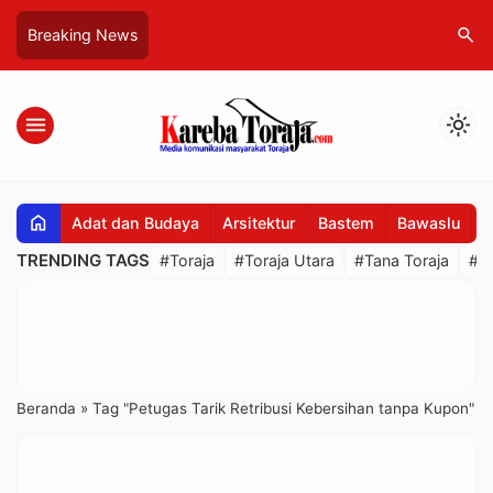
search
Breaking News
menu
light_mode
home
Adat dan Budaya
Arsitektur
Bastem
Bawaslu
B
TRENDING TAGS
#Toraja
#Toraja Utara
#Tana Toraja
#R
Beranda
»
Tag "Petugas Tarik Retribusi Kebersihan tanpa Kupon"