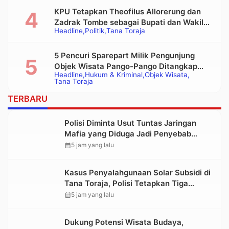
KPU Tetapkan Theofilus Allorerung dan
Zadrak Tombe sebagai Bupati dan Wakil
Headline
Politik
Tana Toraja
Bupati Tana Toraja Terpilih
5 Pencuri Sparepart Milik Pengunjung
Objek Wisata Pango-Pango Ditangkap
Headline
Hukum & Kriminal
Objek Wisata
Polisi
Tana Toraja
TERBARU
Polisi Diminta Usut Tuntas Jaringan
Mafia yang Diduga Jadi Penyebab
Kelangkaan BBM di Toraja
calendar_month
5 jam yang lalu
Kasus Penyalahgunaan Solar Subsidi di
Tana Toraja, Polisi Tetapkan Tiga
Tersangka Baru
calendar_month
5 jam yang lalu
Dukung Potensi Wisata Budaya,