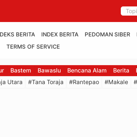
NDEKS BERITA
INDEX BERITA
PEDOMAN SIBER
E
TERMS OF SERVICE
ur
Bastem
Bawaslu
Bencana Alam
Berita
ja Utara
#Tana Toraja
#Rantepao
#Makale
#