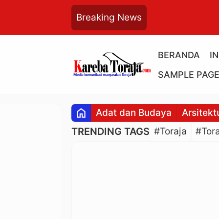
Breaking News
BERANDA
I
SAMPLE PAG
home
Adat dan Budaya
Arsitekt
TRENDING TAGS
#Toraja
#Tora