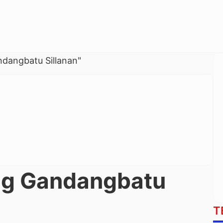
ndangbatu Sillanan"
ing Gandangbatu
T