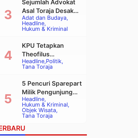
Sejumlah Advokat
Asal Toraja Desak
Adat dan Budaya
Mahkamah Agung
Headline
Larang Penggunaan
Hukum & Kriminal
Alat Berat pada
Eksekusi Rumah
KPU Tetapkan
Adat Tongkonan
Theofilus
Headline
Politik
Allorerung dan
Tana Toraja
Zadrak Tombe
sebagai Bupati dan
5 Pencuri Sparepart
Wakil Bupati Tana
Milik Pengunjung
Toraja Terpilih
Headline
Objek Wisata
Hukum & Kriminal
Pango-Pango
Objek Wisata
Tana Toraja
Ditangkap Polisi
ERBARU