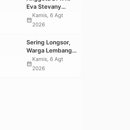
Trauma dan
Eva Stevany
Kesedihan
Rataba Salurkan
Kamis, 6 Agt
Berkepanjangan
calendar_month
Bantuan Bagi
2026
Warga Terdampak
Longsor di Buntu
Sering Longsor,
Pepasan
Warga Lembang
Gasing Swadaya
Kamis, 6 Agt
calendar_month
Bangun Plat
2026
Deker dan Talut
Jalan
Penghubung
Antar Lembang