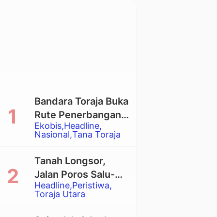
Bandara Toraja Buka
Rute Penerbangan
Ekobis
Headline
Langsung Toraja-
Nasional
Tana Toraja
Balikpapan
Tanah Longsor,
Jalan Poros Salu-
Headline
Peristiwa
Dende’ Tertutup
Toraja Utara
Total