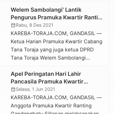
Welem Sambolangi’ Lantik
Pengurus Pramuka Kwartir Ranting
Kecamatan Gandangbatu Sillanan
calendar_month
Rabu, 8 Des 2021
KAREBA-TORAJA.COM, GANDASIL —
Ketua Harian Pramuka Kwartir Cabang
Tana Toraja yang juga ketua DPRD
Tana Toraja Welem Sambolangi
melantik dan mengukuhkan Pengurus
Apel Peringatan Hari Lahir
Kwartir Ranting Pramuka Kecamatan
Pancasila Pramuka Kwartir
Gandangbatu Sillanan masa Bakti 2021
Ranting Gandangbatu Sillanan
calendar_month
Selasa, 1 Jun 2021
– 2024. Pelantikan dan pengukuhan
KAREBA-TORAJA.COM, GANDASIL —
digelar pada Rabu, 8 Desember 2021,
Anggota Pramuka Kwartir Ranting
di SDN 142 Lembang Gandangbatu,
Gandangbatu Sillanan melaksanakan