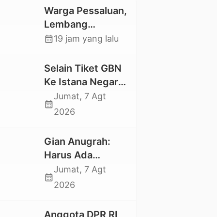
Warga Pessaluan,
Lembang
Gandangbatu
calendar_month
19 jam yang lalu
Swadaya Cor
Jalan Kabupaten
Selain Tiket GBN
Ke Istana Negara,
Mahasiswa UKI
Jumat, 7 Agt
calendar_month
Toraja Oktavia
2026
juga Lolos ke
Pekan Seni
Gian Anugrah:
Mahasiswa
Harus Ada
Nasional 2026
Kepastian Hukum
Jumat, 7 Agt
calendar_month
Hilangnya Stoner,
2026
Agar Keluarga
tidak Larut dalam
Anggota DPR RI