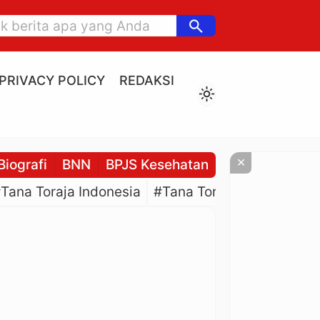
search
PRIVACY POLICY
REDAKSI
light_mode
×
Biografi
BNN
BPJS Kesehatan
BPJS Ketenaga
Tana Toraja Indonesia
#Tana Toraja Culture
#P