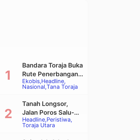
Bandara Toraja Buka
Rute Penerbangan
Ekobis
Headline
Langsung Toraja-
Nasional
Tana Toraja
Balikpapan
Tanah Longsor,
Jalan Poros Salu-
Headline
Peristiwa
Dende’ Tertutup
Toraja Utara
Total