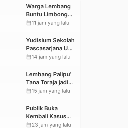
Warga Lembang
Buntu Limbong
Gandasil,
calendar_month
11 jam yang lalu
Swadaya Cor
Jalan Sepanjang
Yudisium Sekolah
500 Meter
Pascasarjana UKI
Toraja Lahirkan 58
calendar_month
14 jam yang lalu
Magister Baru
Lembang Palipu’
Tana Toraja jadi
Percontohan
calendar_month
15 jam yang lalu
Kampung
Sejahtera oleh
Publik Buka
Kemensos
Kembali Kasus
Hilangnya Stoner,
calendar_month
23 jam yang lalu