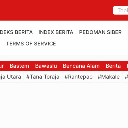
NDEKS BERITA
INDEX BERITA
PEDOMAN SIBER
E
TERMS OF SERVICE
ur
Bastem
Bawaslu
Bencana Alam
Berita
ja Utara
#Tana Toraja
#Rantepao
#Makale
#