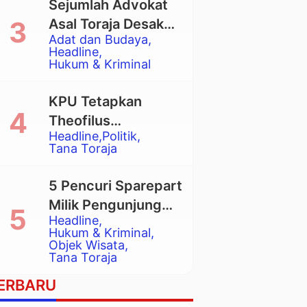
Sejumlah Advokat
Asal Toraja Desak
Adat dan Budaya
Mahkamah Agung
Headline
Larang Penggunaan
Hukum & Kriminal
Alat Berat pada
Eksekusi Rumah
KPU Tetapkan
Adat Tongkonan
Theofilus
Headline
Politik
Allorerung dan
Tana Toraja
Zadrak Tombe
sebagai Bupati dan
5 Pencuri Sparepart
Wakil Bupati Tana
Milik Pengunjung
Toraja Terpilih
Headline
Objek Wisata
Hukum & Kriminal
Pango-Pango
Objek Wisata
Tana Toraja
Ditangkap Polisi
ERBARU