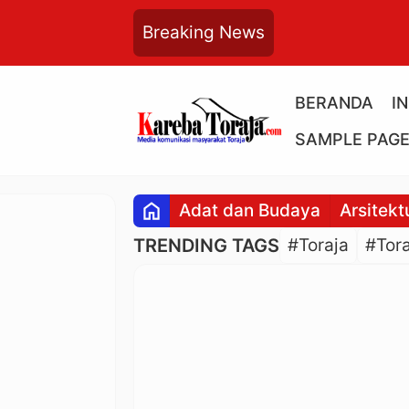
Breaking News
BERANDA
I
SAMPLE PAG
home
Adat dan Budaya
Arsitekt
TRENDING TAGS
#Toraja
#Tora