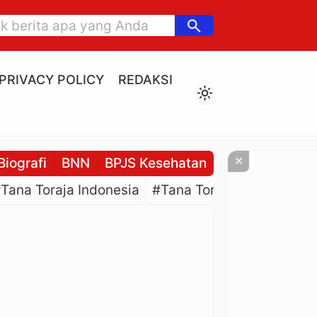
search
PRIVACY POLICY
REDAKSI
light_mode
×
Biografi
BNN
BPJS Kesehatan
BPJS Ketenaga
Tana Toraja Indonesia
#Tana Toraja Culture
#P