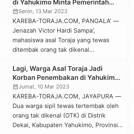
di Yahukimo Minta Pemerintah
Bertindak Tegas
calendar_month
Senin, 13 Mar 2023
KAREBA-TORAJA.COM, PANGALA’ —
Jenazah Victor Hardi Sampa’,
mahasiswa asal Toraja yang tewas
ditembak orang tak dikenal
(OTK/diduga KKB) di Kabupaten
Lagi, Warga Asal Toraja Jadi
Yahukimo, Papua Pegunungan, Rabu,
Korban Penembakan di Yahukimo,
8 Maret 2023 malam, tiba di rumah
Papua Pegunungan
calendar_month
Jumat, 10 Mar 2023
duka di Dusun Penduan Ra’ba Kanan,
KAREBA-TORAJA.COM, JAYAPURA —
Lembang (Desa) Mai’ting, Kecamatan
Dua warga sipil tewas tertembak oleh
Rindingallo, Toraja Utara, Sabtu, 11
orang tak dikenal (OTK) di Distrik
Maret 2023. Kedatangan jenazah
Dekai, Kabupaten Yahukimo, Provinsi
disambut isak tangis histeris keluarga,