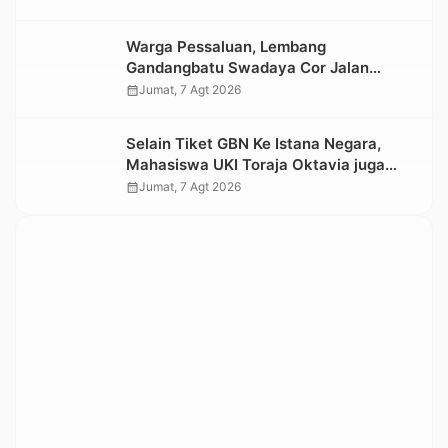
Warga Pessaluan, Lembang
Gandangbatu Swadaya Cor Jalan
Kabupaten
calendar_month
Jumat, 7 Agt 2026
Selain Tiket GBN Ke Istana Negara,
Mahasiswa UKI Toraja Oktavia juga
Lolos ke Pekan Seni Mahasiswa
calendar_month
Jumat, 7 Agt 2026
Nasional 2026