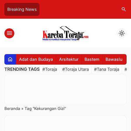
search
Breaking News
menu
light_mode
home
Adat dan Budaya
Arsitektur
Bastem
Bawaslu
B
TRENDING TAGS
#Toraja
#Toraja Utara
#Tana Toraja
#R
Beranda
»
Tag "Kekurangan Gizi"