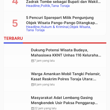
Zadrak Tombe sebagai Bupati dan Wakil
Headline
Politik
Tana Toraja
Bupati Tana Toraja Terpilih
5 Pencuri Sparepart Milik Pengunjung
Objek Wisata Pango-Pango Ditangkap
Headline
Hukum & Kriminal
Objek Wisata
Polisi
Tana Toraja
TERBARU
Dukung Potensi Wisata Budaya,
Mahasiswa KKNT Unhas 116 Kelurahan
Nonongan Utara Pasang Papan
calendar_month
7 jam yang lalu
Informasi Objek Wisata Berbasis Digital
Warga Amankan Mobil Tangki Pelansir,
Kasat Reskrim Polres Toraja Utara:
Proses Hukum Berjalan Transparan
calendar_month
8 jam yang lalu
Masyarakat Adat Lembang Gasing
Mengkendek Usir Paksa Penggarap
yang Rusak Kawasan Hutan
calendar_month
22 jam yang lalu