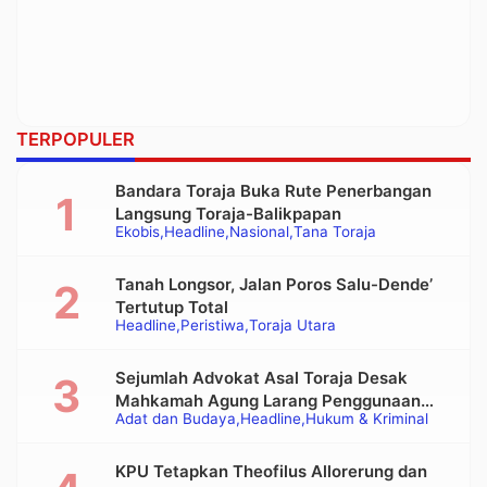
TERPOPULER
Bandara Toraja Buka Rute Penerbangan
Langsung Toraja-Balikpapan
Ekobis
Headline
Nasional
Tana Toraja
Tanah Longsor, Jalan Poros Salu-Dende’
Tertutup Total
Headline
Peristiwa
Toraja Utara
Sejumlah Advokat Asal Toraja Desak
Mahkamah Agung Larang Penggunaan
Adat dan Budaya
Headline
Hukum & Kriminal
Alat Berat pada Eksekusi Rumah Adat
Tongkonan
KPU Tetapkan Theofilus Allorerung dan