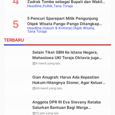
Zadrak Tombe sebagai Bupati dan Wakil
Headline
Politik
Tana Toraja
Bupati Tana Toraja Terpilih
5 Pencuri Sparepart Milik Pengunjung
Objek Wisata Pango-Pango Ditangkap
Headline
Hukum & Kriminal
Objek Wisata
Polisi
Tana Toraja
TERBARU
Selain Tiket GBN Ke Istana Negara,
Mahasiswa UKI Toraja Oktavia juga
Lolos ke Pekan Seni Mahasiswa
calendar_month
4 menit yang lalu
Nasional 2026
Gian Anugrah: Harus Ada Kepastian
Hukum Hilangnya Stoner, Agar Keluarga
tidak Larut dalam Trauma dan
calendar_month
49 menit yang lalu
Kesedihan Berkepanjangan
Anggota DPR RI Eva Stevany Rataba
Salurkan Bantuan Bagi Warga
Terdampak Longsor di Buntu Pepasan
calendar_month
15 jam yang lalu