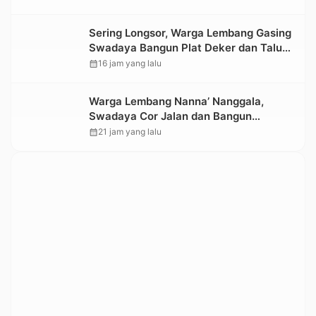
Sering Longsor, Warga Lembang Gasing
Swadaya Bangun Plat Deker dan Talut
Jalan Penghubung Antar Lembang
calendar_month
16 jam yang lalu
Warga Lembang Nanna’ Nanggala,
Swadaya Cor Jalan dan Bangun
Jembatan
calendar_month
21 jam yang lalu