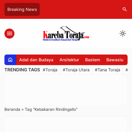
search
Breaking News
menu
light_mode
home
Adat dan Budaya
Arsitektur
Bastem
Bawaslu
B
TRENDING TAGS
#Toraja
#Toraja Utara
#Tana Toraja
#R
Beranda
»
Tag "Kebakaran Rindingallo"