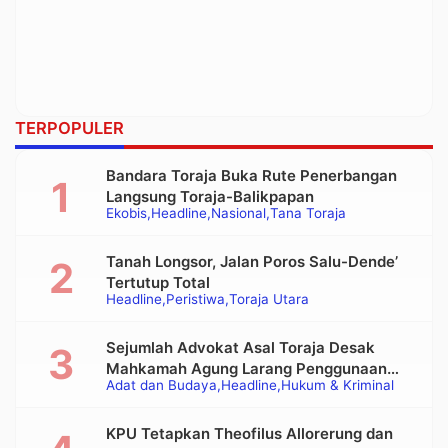
TERPOPULER
Bandara Toraja Buka Rute Penerbangan
Langsung Toraja-Balikpapan
Ekobis
Headline
Nasional
Tana Toraja
Tanah Longsor, Jalan Poros Salu-Dende’
Tertutup Total
Headline
Peristiwa
Toraja Utara
Sejumlah Advokat Asal Toraja Desak
Mahkamah Agung Larang Penggunaan
Adat dan Budaya
Headline
Hukum & Kriminal
Alat Berat pada Eksekusi Rumah Adat
Tongkonan
KPU Tetapkan Theofilus Allorerung dan