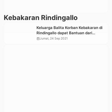
Kebakaran Rindingallo
Keluarga Balita Korban Kebakaran di
Rindingallo dapat Bantuan dari
Anggota DPR RI
calendar_month
Jumat, 24 Sep 2021