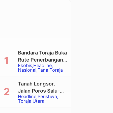
Bandara Toraja Buka
Rute Penerbangan
Ekobis
Headline
Langsung Toraja-
Nasional
Tana Toraja
Balikpapan
Tanah Longsor,
Jalan Poros Salu-
Headline
Peristiwa
Dende’ Tertutup
Toraja Utara
Total