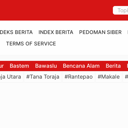
NDEKS BERITA
INDEX BERITA
PEDOMAN SIBER
E
TERMS OF SERVICE
ur
Bastem
Bawaslu
Bencana Alam
Berita
ja Utara
#Tana Toraja
#Rantepao
#Makale
#