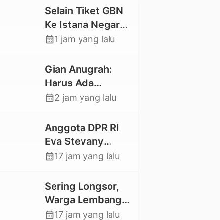
Selain Tiket GBN
Ke Istana Negara,
Mahasiswa UKI
calendar_month
1 jam yang lalu
Toraja Oktavia
juga Lolos ke
Gian Anugrah:
Pekan Seni
Harus Ada
Mahasiswa
Kepastian Hukum
calendar_month
2 jam yang lalu
Nasional 2026
Hilangnya Stoner,
Agar Keluarga
Anggota DPR RI
tidak Larut dalam
Eva Stevany
Trauma dan
Rataba Salurkan
calendar_month
17 jam yang lalu
Kesedihan
Bantuan Bagi
Berkepanjangan
Warga Terdampak
Sering Longsor,
Longsor di Buntu
Warga Lembang
Pepasan
Gasing Swadaya
calendar_month
17 jam yang lalu