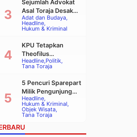
Sejumlah Advokat
Asal Toraja Desak
Adat dan Budaya
Mahkamah Agung
Headline
Larang Penggunaan
Hukum & Kriminal
Alat Berat pada
Eksekusi Rumah
KPU Tetapkan
Adat Tongkonan
Theofilus
Headline
Politik
Allorerung dan
Tana Toraja
Zadrak Tombe
sebagai Bupati dan
5 Pencuri Sparepart
Wakil Bupati Tana
Milik Pengunjung
Toraja Terpilih
Headline
Objek Wisata
Hukum & Kriminal
Pango-Pango
Objek Wisata
Tana Toraja
Ditangkap Polisi
ERBARU