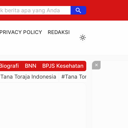
search
PRIVACY POLICY
REDAKSI
light_mode
×
Biografi
BNN
BPJS Kesehatan
BPJS Ketenaga
Tana Toraja Indonesia
#Tana Toraja Culture
#P