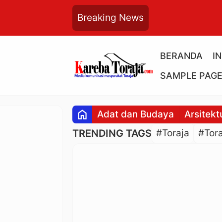
Breaking News
BERANDA
I
SAMPLE PAG
home
Adat dan Budaya
Arsitekt
TRENDING TAGS
#Toraja
#Tora