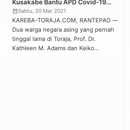
Kusakabe Bantu APD Covid-19
untuk Tenaga Medis di Toraja
calendar_month
Sabtu, 20 Mar 2021
KAREBA-TORAJA.COM, RANTEPAO —
Dua warga negara asing yang pernah
tinggal lama di Toraja, Prof. Dr.
Kathleen M. Adams dan Keiko
Kusakabe menggalang bantuan alat
pelindung diri (APD) Covid-19 untuk
membantu tenaga medis di Toraja
menghadapi virus Corona. Prof. Dr.
Kathleen M. Adams adalah warga
negara Amerika Serikat yang sangat
peduli dengan kebudayaan dan adat
istiadat […]