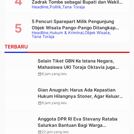
Zadrak Tombe sebagai Bupati dan Wakil
Headline
Politik
Tana Toraja
Bupati Tana Toraja Terpilih
5 Pencuri Sparepart Milik Pengunjung
Objek Wisata Pango-Pango Ditangkap
Headline
Hukum & Kriminal
Objek Wisata
Polisi
Tana Toraja
TERBARU
Selain Tiket GBN Ke Istana Negara,
Mahasiswa UKI Toraja Oktavia juga
Lolos ke Pekan Seni Mahasiswa
calendar_month
6 jam yang lalu
Nasional 2026
Gian Anugrah: Harus Ada Kepastian
Hukum Hilangnya Stoner, Agar Keluarga
tidak Larut dalam Trauma dan
calendar_month
6 jam yang lalu
Kesedihan Berkepanjangan
Anggota DPR RI Eva Stevany Rataba
Salurkan Bantuan Bagi Warga
Terdampak Longsor di Buntu Pepasan
calendar_month
22 jam yang lalu