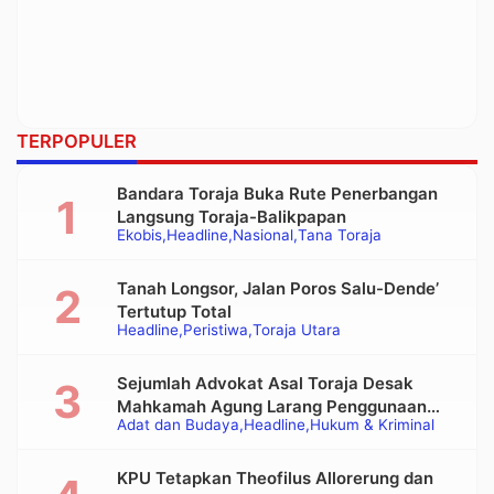
TERPOPULER
Bandara Toraja Buka Rute Penerbangan
Langsung Toraja-Balikpapan
Ekobis
Headline
Nasional
Tana Toraja
Tanah Longsor, Jalan Poros Salu-Dende’
Tertutup Total
Headline
Peristiwa
Toraja Utara
Sejumlah Advokat Asal Toraja Desak
Mahkamah Agung Larang Penggunaan
Adat dan Budaya
Headline
Hukum & Kriminal
Alat Berat pada Eksekusi Rumah Adat
Tongkonan
KPU Tetapkan Theofilus Allorerung dan