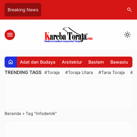
search
Breaking News
menu
light_mode
home
Adat dan Budaya
Arsitektur
Bastem
Bawaslu
B
TRENDING TAGS
#Toraja
#Toraja Utara
#Tana Toraja
#R
Beranda
»
Tag "Infodemik"