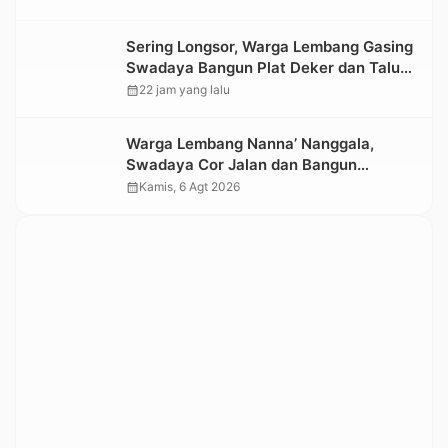
Sering Longsor, Warga Lembang Gasing
Swadaya Bangun Plat Deker dan Talut
Jalan Penghubung Antar Lembang
calendar_month
22 jam yang lalu
Warga Lembang Nanna’ Nanggala,
Swadaya Cor Jalan dan Bangun
Jembatan
calendar_month
Kamis, 6 Agt 2026