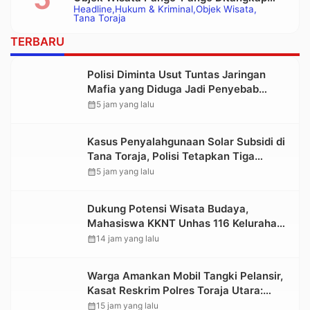
Headline
Hukum & Kriminal
Objek Wisata
Polisi
Tana Toraja
TERBARU
Polisi Diminta Usut Tuntas Jaringan
Mafia yang Diduga Jadi Penyebab
Kelangkaan BBM di Toraja
calendar_month
5 jam yang lalu
Kasus Penyalahgunaan Solar Subsidi di
Tana Toraja, Polisi Tetapkan Tiga
Tersangka Baru
calendar_month
5 jam yang lalu
Dukung Potensi Wisata Budaya,
Mahasiswa KKNT Unhas 116 Kelurahan
Nonongan Utara Pasang Papan
calendar_month
14 jam yang lalu
Informasi Objek Wisata Berbasis Digital
Warga Amankan Mobil Tangki Pelansir,
Kasat Reskrim Polres Toraja Utara:
Proses Hukum Berjalan Transparan
calendar_month
15 jam yang lalu