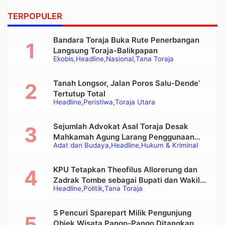
TERPOPULER
Bandara Toraja Buka Rute Penerbangan
Langsung Toraja-Balikpapan
Ekobis
Headline
Nasional
Tana Toraja
Tanah Longsor, Jalan Poros Salu-Dende’
Tertutup Total
Headline
Peristiwa
Toraja Utara
Sejumlah Advokat Asal Toraja Desak
Mahkamah Agung Larang Penggunaan
Adat dan Budaya
Headline
Hukum & Kriminal
Alat Berat pada Eksekusi Rumah Adat
Tongkonan
KPU Tetapkan Theofilus Allorerung dan
Zadrak Tombe sebagai Bupati dan Wakil
Headline
Politik
Tana Toraja
Bupati Tana Toraja Terpilih
5 Pencuri Sparepart Milik Pengunjung
Objek Wisata Pango-Pango Ditangkap