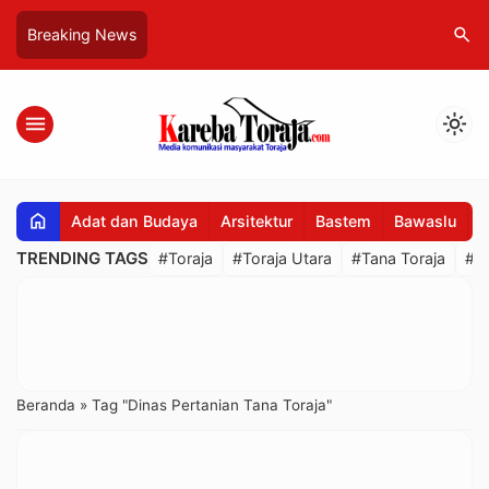
search
Breaking News
menu
light_mode
home
Adat dan Budaya
Arsitektur
Bastem
Bawaslu
B
TRENDING TAGS
#Toraja
#Toraja Utara
#Tana Toraja
#R
Beranda
»
Tag "Dinas Pertanian Tana Toraja"