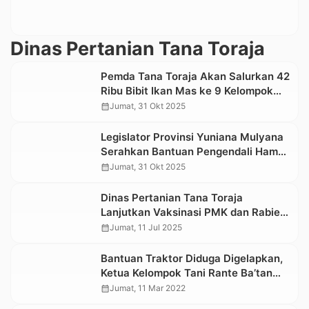
Dinas Pertanian Tana Toraja
Pemda Tana Toraja Akan Salurkan 42
Ribu Bibit Ikan Mas ke 9 Kelompok
Tani
calendar_month
Jumat, 31 Okt 2025
Legislator Provinsi Yuniana Mulyana
Serahkan Bantuan Pengendali Hama
ke Dinas Pertanian Tana Toraja
calendar_month
Jumat, 31 Okt 2025
Dinas Pertanian Tana Toraja
Lanjutkan Vaksinasi PMK dan Rabies
di Dua Kecamatan
calendar_month
Jumat, 11 Jul 2025
Bantuan Traktor Diduga Digelapkan,
Ketua Kelompok Tani Rante Ba’tan
Lapor Polisi
calendar_month
Jumat, 11 Mar 2022