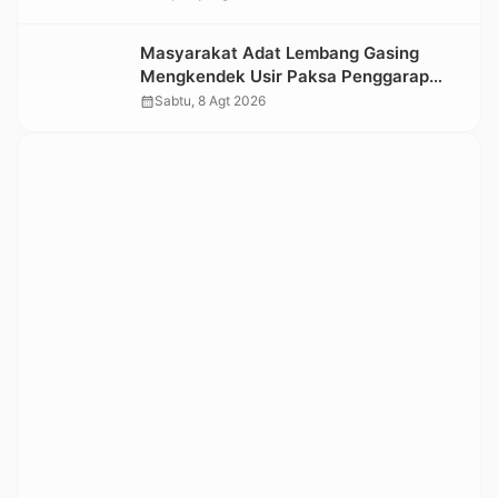
Masyarakat Adat Lembang Gasing
Mengkendek Usir Paksa Penggarap
yang Rusak Kawasan Hutan
calendar_month
Sabtu, 8 Agt 2026