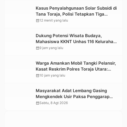
Kasus Penyalahgunaan Solar Subsidi di
Tana Toraja, Polisi Tetapkan Tiga
Tersangka Baru
calendar_month
12 menit yang lalu
Dukung Potensi Wisata Budaya,
Mahasiswa KKNT Unhas 116 Kelurahan
Nonongan Utara Pasang Papan
calendar_month
9 jam yang lalu
Informasi Objek Wisata Berbasis Digital
Warga Amankan Mobil Tangki Pelansir,
Kasat Reskrim Polres Toraja Utara:
Proses Hukum Berjalan Transparan
calendar_month
10 jam yang lalu
Masyarakat Adat Lembang Gasing
Mengkendek Usir Paksa Penggarap
yang Rusak Kawasan Hutan
calendar_month
Sabtu, 8 Agt 2026