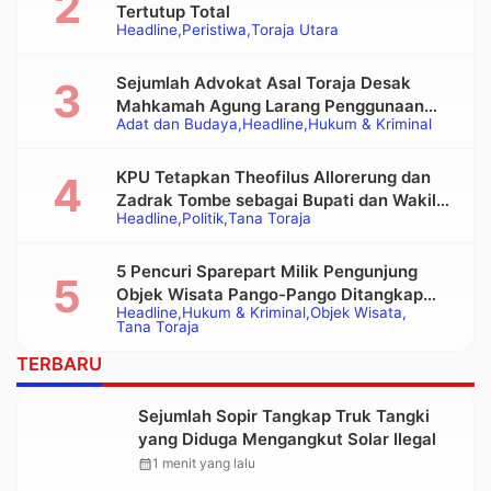
Tertutup Total
Headline
Peristiwa
Toraja Utara
Sejumlah Advokat Asal Toraja Desak
Mahkamah Agung Larang Penggunaan
Adat dan Budaya
Headline
Hukum & Kriminal
Alat Berat pada Eksekusi Rumah Adat
Tongkonan
KPU Tetapkan Theofilus Allorerung dan
Zadrak Tombe sebagai Bupati dan Wakil
Headline
Politik
Tana Toraja
Bupati Tana Toraja Terpilih
5 Pencuri Sparepart Milik Pengunjung
Objek Wisata Pango-Pango Ditangkap
Headline
Hukum & Kriminal
Objek Wisata
Polisi
Tana Toraja
TERBARU
Sejumlah Sopir Tangkap Truk Tangki
yang Diduga Mengangkut Solar Ilegal
calendar_month
1 menit yang lalu