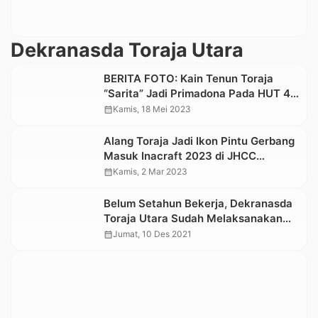
Dekranasda Toraja Utara
BERITA FOTO: Kain Tenun Toraja
“Sarita” Jadi Primadona Pada HUT 43
Dekranas di Medan
calendar_month
Kamis, 18 Mei 2023
Alang Toraja Jadi Ikon Pintu Gerbang
Masuk Inacraft 2023 di JHCC
Senayan Jakarta
calendar_month
Kamis, 2 Mar 2023
Belum Setahun Bekerja, Dekranasda
Toraja Utara Sudah Melaksanakan
Banyak Kegiatan untuk
calendar_month
Jumat, 10 Des 2021
Menggairahkan UMKM