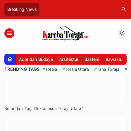
search
Breaking News
menu
light_mode
home
Adat dan Budaya
Arsitektur
Bastem
Bawaslu
B
TRENDING TAGS
#Toraja
#Toraja Utara
#Tana Toraja
#R
Beranda
»
Tag "Dekranasda Toraja Utara"