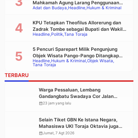
Mahkamah Agung Larang Penggunaan
Adat dan Budaya
Headline
Hukum & Kriminal
Alat Berat pada Eksekusi Rumah Adat
Tongkonan
KPU Tetapkan Theofilus Allorerung dan
Zadrak Tombe sebagai Bupati dan Wakil
Headline
Politik
Tana Toraja
Bupati Tana Toraja Terpilih
5 Pencuri Sparepart Milik Pengunjung
Objek Wisata Pango-Pango Ditangkap
Headline
Hukum & Kriminal
Objek Wisata
Polisi
Tana Toraja
TERBARU
Warga Pessaluan, Lembang
Gandangbatu Swadaya Cor Jalan
Kabupaten
calendar_month
23 jam yang lalu
Selain Tiket GBN Ke Istana Negara,
Mahasiswa UKI Toraja Oktavia juga
Lolos ke Pekan Seni Mahasiswa
calendar_month
Jumat, 7 Agt 2026