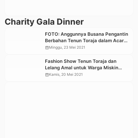
Charity Gala Dinner
FOTO: Anggunnya Busana Pengantin
Berbahan Tenun Toraja dalam Acara
Amal Charity Gala Dinner Elegant
calendar_month
Minggu, 23 Mei 2021
Bridal
Fashion Show Tenun Toraja dan
Lelang Amal untuk Warga Miskin
Akan Digelar di Toraja Utara
calendar_month
Kamis, 20 Mei 2021