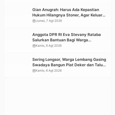
Nasional 2026
Gian Anugrah: Harus Ada Kepastian
Hukum Hilangnya Stoner, Agar Keluarga
tidak Larut dalam Trauma dan
calendar_month
Jumat, 7 Agt 2026
Kesedihan Berkepanjangan
Anggota DPR RI Eva Stevany Rataba
Salurkan Bantuan Bagi Warga
Terdampak Longsor di Buntu Pepasan
calendar_month
Kamis, 6 Agt 2026
Sering Longsor, Warga Lembang Gasing
Swadaya Bangun Plat Deker dan Talut
Jalan Penghubung Antar Lembang
calendar_month
Kamis, 6 Agt 2026