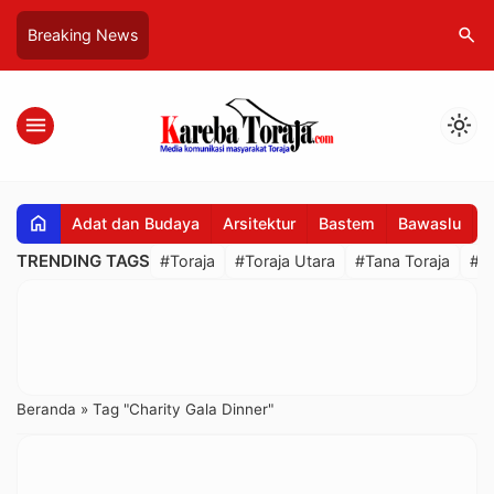
search
Breaking News
menu
light_mode
home
Adat dan Budaya
Arsitektur
Bastem
Bawaslu
B
TRENDING TAGS
#Toraja
#Toraja Utara
#Tana Toraja
#R
Beranda
»
Tag "Charity Gala Dinner"